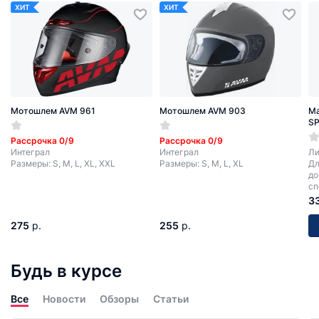
ХИТ
ХИТ
Мотошлем AVM 961
Мотошлем AVM 903
Ма
SP
Рассрочка 0/9
Рассрочка 0/9
Интеграл
Интеграл
Ли
Размеры: S, M, L, XL, XXL
Размеры: S, M, L, XL
Дл
до
сп
мо
3
275
р.
255
р.
Будь в курсе
Все
Новости
Обзоры
Статьи