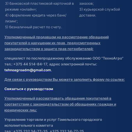
3) банковской пластиковой карточкой в
заказов;
режиме «онлайн»;
3) курьерской службой
4) оформление кредита через банк/
доставки.
лизинг;
5) безналичный расчет по счету.
Уполномоченный продавцом на рассмотрение обращений
покупателей о нарушении их прав, предусмотренных
законодательством о защите прав потребителей:
специалист по послепродажному обслуживанию ООО "ТехноАгро"
тел.: +375 44 514-84-17, адрес электронной почты:
tehnoagroadm@gmail.com
.
Для связи с руководством Вы можете заполнить форму по ссылке:
Связаться с руководством
Уполномоченный рассматривать обращения покупателей в
соответствии с законодательством об обращениях граждан и
юридических лиц:
Управление торговли и услуг Гомельского городского
исполнительного комитета
тел.: +375 232 34-77-35, +375 232 34-77-25.