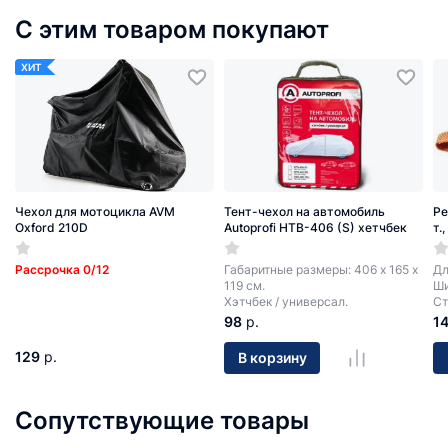
С этим товаром покупают
ХИТ
Чехол для мотоцикла AVM
Тент-чехол на автомобиль
Ре
Oxford 210D
Autoprofi HTB-406 (S) хетчбек
т.
Рассрочка 0/12
Габаритные размеры: 406 х 165 х
Дл
119 см.
Ши
Хэтчбек / универсал.
Ст
98
р.
1
129
р.
В корзину
Сопутствующие товары