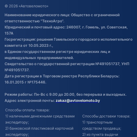
Договор публичной оферты
© 2026 «Автовеломото»
Правила публикации отзывов о
Наименование юридического лица: Общество с ограниченной
товаре
ответственностью "ТехноАгро".
Обработка файлов cookie
Юридический и почтовый адрес: 246007, г. Гомель, ул. Советская,
Постановка транспорта на учет
157А
Госрегистрация: решения Гомельского городского исполнительного
Обновления в ЭПТС 2024
комитета от 10.05.2023 г.,
в Едином государственном регистре юридических лиц и
индивидуальных предпринимателей.
Свидетельство о государственной регистрации №491051737, УНП
№491051737.
Дата регистрации в Торговом реестре Республики Беларусь:
16.01.2015 г №175446.
Режим работы: Пн-Вс с 9.00 до 20.00, без перерыва и выходных.
Адрес электронной почты:
zakaz@avtovelomoto.by
Способы оплаты товара:
1) наличными денежными средствами
Способы доставки товара:
экспедитору;
1) транспортным
2) банковской пластиковой карточкой
средством продавца;
экспедитору;
2) из пункта выдачи