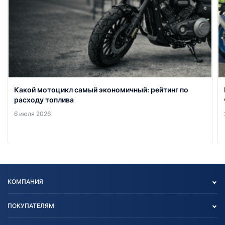
Какой мотоцикл самый экономичный: рейтинг по
расходу топлива
6 июля 2026
КОМПАНИЯ
Опт
ПОКУПАТЕЛЯМ
О нас
Контакты
Политика конфиденциальности