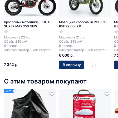
Кроссовый мотоцикл PROGASI
Мотоцикл кроссовый ROCKOT
Мо
SUPER MAX 250 NEW
R5F Raptor 2.0
GS
Мощность 23 л.с
Мощность 21 л.с
Мо
Объём 249 см³
Объём 249 см³
Об
5 передач
5 передач
5 
Электростартер + кик-стартер
Электростартер + кик-стартер
Эл
6 000
р.
7
7 342
р.
В корзину
С этим товаром покупают
ХИТ