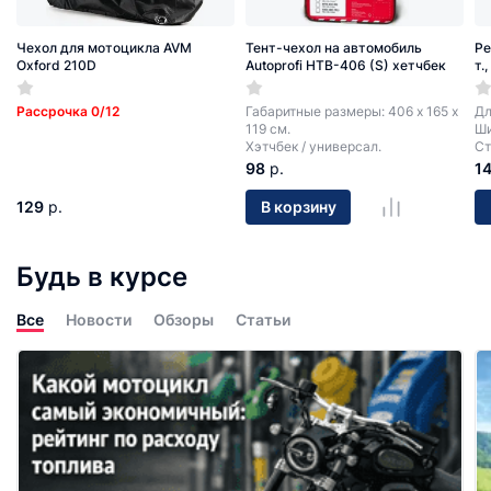
Чехол для мотоцикла AVM
Тент-чехол на автомобиль
Ре
Oxford 210D
Autoprofi HTB-406 (S) хетчбек
т.
Рассрочка 0/12
Габаритные размеры: 406 х 165 х
Дл
119 см.
Ши
Хэтчбек / универсал.
Ст
98
р.
1
129
р.
В корзину
Будь в курсе
Все
Новости
Обзоры
Статьи