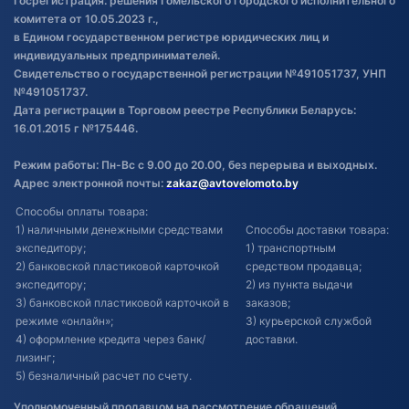
Госрегистрация: решения Гомельского городского исполнительного
Обновления в ЭПТС 2024
комитета от 10.05.2023 г.,
в Едином государственном регистре юридических лиц и
индивидуальных предпринимателей.
Свидетельство о государственной регистрации №491051737, УНП
№491051737.
Дата регистрации в Торговом реестре Республики Беларусь:
16.01.2015 г №175446.
Режим работы: Пн-Вс с 9.00 до 20.00, без перерыва и выходных.
Адрес электронной почты:
zakaz@avtovelomoto.by
Способы оплаты товара:
1) наличными денежными средствами
Способы доставки товара:
экспедитору;
1) транспортным
2) банковской пластиковой карточкой
средством продавца;
экспедитору;
2) из пункта выдачи
3) банковской пластиковой карточкой в
заказов;
режиме «онлайн»;
3) курьерской службой
4) оформление кредита через банк/
доставки.
лизинг;
5) безналичный расчет по счету.
Уполномоченный продавцом на рассмотрение обращений