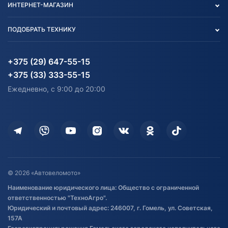
ИНТЕРНЕТ-МАГАЗИН
Тест-драйв
Отзыв согласия обработки
Вакансии
персональных данных
Авто и Мото
ПОДОБРАТЬ ТЕХНИКУ
Блог
Согласие на обработку
Агротехника
Партнерам
персональных данных
Огород и дача
Мототехника
Карта сайта
Информация до получения
Водный транспорт
Агротехника
+375 (29) 647-55-15
согласия на обработку
Электротранспорт
Электротранспорт
+375 (33) 333-55-15
персональных данных
Активный отдых и спорт
Лодочные моторные
Ежедневно, с 9:00 до 20:00
Доставка
Здоровье
Оплата
Для дома
Кредит и рассрочка
Дополнительные услуги
Гарантия и возврат
Оставить отзыв
Договор публичной оферты
© 2026 «Автовеломото»
Правила публикации отзывов о
Наименование юридического лица: Общество с ограниченной
товаре
ответственностью "ТехноАгро".
Обработка файлов cookie
Юридический и почтовый адрес: 246007, г. Гомель, ул. Советская,
Постановка транспорта на учет
157А