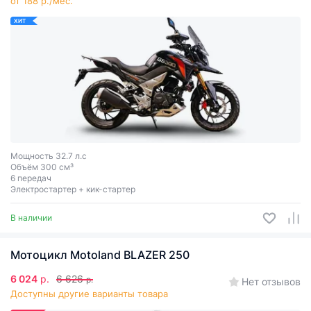
от 188 р./мес.
ХИТ
Мощность 32.7 л.с
Объём 300 см³
6 передач
Электростартер + кик-стартер
В наличии
Мотоцикл Motoland BLAZER 250
6 024
р.
6 626
р.
Нет отзывов
Доступны другие варианты товара