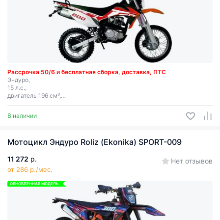
Рассрочка 50/6 и бесплатная сборка, доставка, ПТС
Эндуро,
15 л.с.,
двигатель 196 см³,
1-цилиндровый, охлаждение воздушное, скорость 95 км/ч.
В наличии
Мотоцикл Эндуро Roliz (Ekonika) SPORT-009
11 272
р.
Нет отзывов
от 286 р./мес.
ОБНОВЛЕННАЯ МОДЕЛЬ