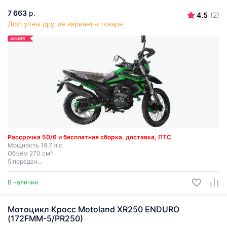
7 663
р.
4.5
(2)
Доступны другие варианты товара
АКЦИЯ
Рассрочка 50/6 и бесплатная сборка, доставка, ПТС
Мощность 19.7 л.с
Объём 270 см³
5 передач
Электростартер + кик-стартер
В наличии
Мотоцикл Кросс Motoland XR250 ENDURO
(172FMM-5/PR250)