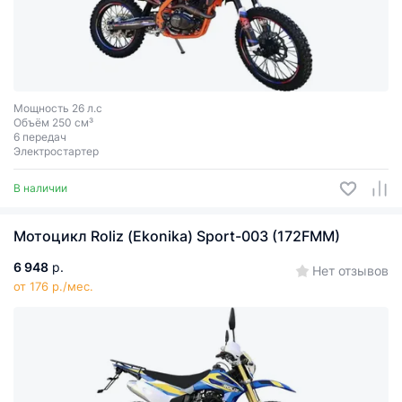
Мощность 26 л.с
Объём 250 см³
6 передач
Электростартер
В наличии
Мотоцикл Roliz (Ekonika) Sport-003 (172FMM)
6 948
р.
Нет отзывов
от 176 р./мес.