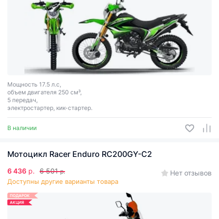
Мощность 17.5 л.с,
объем двигателя 250 см³,
5 передач,
электростартер, кик-стартер.
В наличии
Мотоцикл Racer Enduro RC200GY-C2
6 436
р.
6 501
р.
Нет отзывов
Доступны другие варианты товара
ПОДАРОК
АКЦИЯ