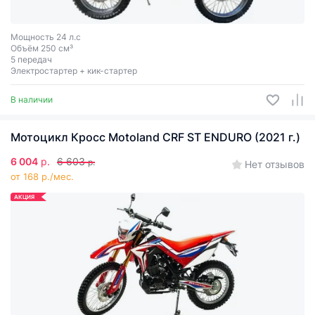
Мощность 24 л.с
Объём 250 см³
5 передач
Электростартер + кик-стартер
В наличии
Мотоцикл Кросс Motoland CRF ST ENDURO (2021 г.)
6 004
р.
6 603
р.
Нет отзывов
от 168 р./мес.
АКЦИЯ