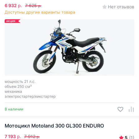
6 932
р.
7 625
р.
Нет отзывов
Доступны другие варианты товара
АКЦИЯ
мощность 21 л.с.
объем 250 см³
механика
электростартер/кикстартер
В наличии
Мотоцикл Motoland 300 GL300 ENDURO
7 193
р.
7 912
р.
5
(1)