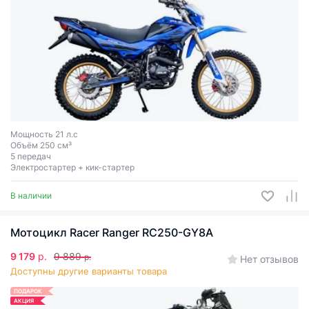
Мощность 21 л.с
Объём 250 см³
5 передач
Электростартер + кик-стартер
В наличии
Мотоцикл Racer Ranger RC250-GY8A
9 179
р.
9 889
р.
Нет отзывов
Доступны другие варианты товара
ПОДАРОК
АКЦИЯ