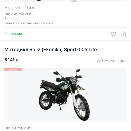
Мощность: 21 л.с.
3
Объем: 250 см
.
5 передач.
Электростартер/кикстартер.
В наличии
Мотоцикл Roliz (Ekonika) Sport-005 Lite
6 141
р.
Нет отзывов
ПОДАРОК
3
Объем 250 см
,