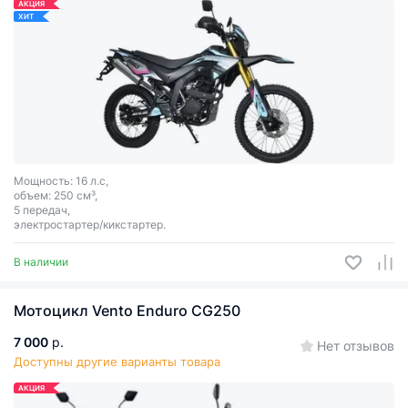
АКЦИЯ
ХИТ
Мощность: 16 л.с,
объем: 250 см³,
5 передач,
электростартер/кикстартер.
В наличии
Мотоцикл Vento Enduro CG250
7 000
р.
Нет отзывов
Доступны другие варианты товара
АКЦИЯ