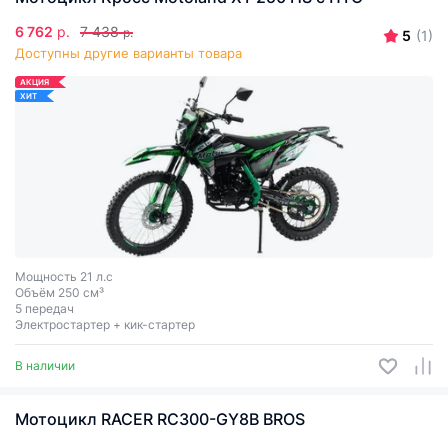
6 762
р.
7 438
р.
5
(1)
Доступны другие варианты товара
АКЦИЯ
ХИТ
Мощность 21 л.с
Объём 250 см³
5 передач
Электростартер + кик-стартер
В наличии
Мотоцикл RACER RC300-GY8B BROS