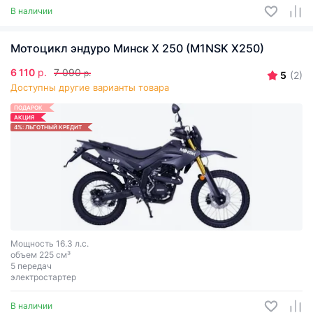
В наличии
Мотоцикл эндуро Минск X 250 (M1NSK X250)
6 110
р.
7 090
р.
5
(2)
Доступны другие варианты товара
ПОДАРОК
АКЦИЯ
4%: ЛЬГОТНЫЙ КРЕДИТ
Мощность 16.3 л.с.
объем 225 см³
5 передач
электростартер
В наличии