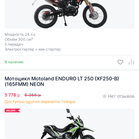
Мощность 24 л.с
Объём 300 см³
5 передач
Электростартер + кик-стартер
В наличии
Мотоцикл Motoland ENDURO LT 250 (XF250-B)
(165FMM) NEON
5 778
р.
6 355
р.
Нет отзывов
Доступны другие варианты товара
АКЦИЯ