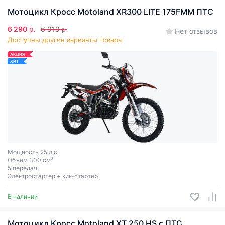
Мотоцикл Кросс Motoland XR300 LITE 175FMM ПТС
6 290
р.
6 919
р.
Нет отзывов
Доступны другие варианты товара
АКЦИЯ
ХИТ
Мощность 25 л.с
Объём 300 см³
5 передач
Электростартер + кик-стартер
В наличии
Мотоцикл Кросс Motoland XT 250 HS с ПТС