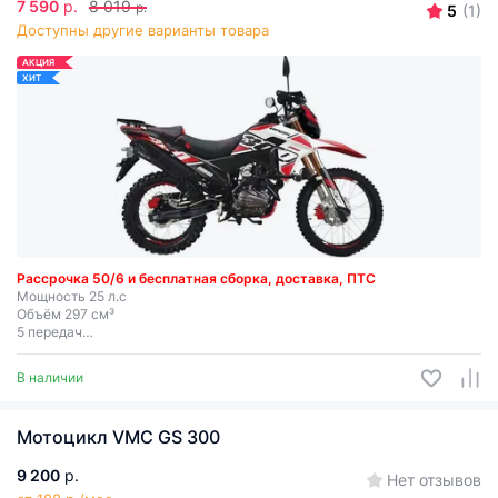
7 590
р.
8 019
р.
5
(1)
Доступны другие варианты товара
АКЦИЯ
ХИТ
Рассрочка 50/6 и бесплатная сборка, доставка, ПТС
Мощность 25 л.с
Объём 297 см³
5 передач
Электростартер + кик-стартер
В наличии
Мотоцикл VMC GS 300
9 200
р.
Нет отзывов