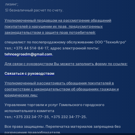
лизинг;
5) безналичный расчет по счету.
Уполномоченный продавцом на рассмотрение обращений
покупателей о нарушении их прав, предусмотренных
законодательством о защите прав потребителей:
специалист по послепродажному обслуживанию ООО "ТехноАгро"
тел.: +375 44 514-84-17, адрес электронной почты:
tehnoagroadm@gmail.com
.
Для связи с руководством Вы можете заполнить форму по ссылке:
Связаться с руководством
Уполномоченный рассматривать обращения покупателей в
соответствии с законодательством об обращениях граждан и
юридических лиц:
Управление торговли и услуг Гомельского городского
исполнительного комитета
тел.: +375 232 34-77-35, +375 232 34-77-25.
Все права защищены. Перепечатка материалов запрещена без
разрешения правообладателя.