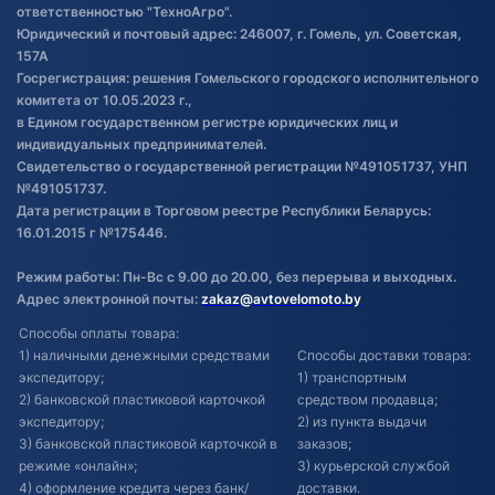
товаре
ответственностью "ТехноАгро".
Обработка файлов cookie
Юридический и почтовый адрес: 246007, г. Гомель, ул. Советская,
Постановка транспорта на учет
157А
Госрегистрация: решения Гомельского городского исполнительного
Обновления в ЭПТС 2024
комитета от 10.05.2023 г.,
в Едином государственном регистре юридических лиц и
индивидуальных предпринимателей.
Свидетельство о государственной регистрации №491051737, УНП
№491051737.
Дата регистрации в Торговом реестре Республики Беларусь:
16.01.2015 г №175446.
Режим работы: Пн-Вс с 9.00 до 20.00, без перерыва и выходных.
Адрес электронной почты:
zakaz@avtovelomoto.by
Способы оплаты товара:
1) наличными денежными средствами
Способы доставки товара:
экспедитору;
1) транспортным
2) банковской пластиковой карточкой
средством продавца;
экспедитору;
2) из пункта выдачи
3) банковской пластиковой карточкой в
заказов;
режиме «онлайн»;
3) курьерской службой
4) оформление кредита через банк/
доставки.