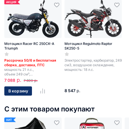
АКЦИЯ
Мотоцикл Racer RC 250CK-A
Мотоцикл Regulmoto Raptor
Triumph
SK250-5
Рассрочка 50/6 и бесплатная
Электростартер, карбюратор, 249
сборка, доставка, ПТС
см3, воздушное охлаждение,
мощность 21 л.с.,
мощность: 18 л.с.
объем 249 см³,
кикстартер, электростартер.
р.
7 088
р.
7 600
8 547
р.
В корзину
С этим товаром покупают
ХИТ