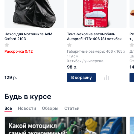
Чехол для мотоцикла AVM
Тент-чехол на автомобиль
Ре
Oxford 210D
Autoprofi HTB-406 (S) хетчбек
т.
Рассрочка 0/12
Габаритные размеры: 406 х 165 х
Дл
119 см.
Ши
Хэтчбек / универсал.
Ст
98
р.
1
129
р.
В корзину
Будь в курсе
Все
Новости
Обзоры
Статьи