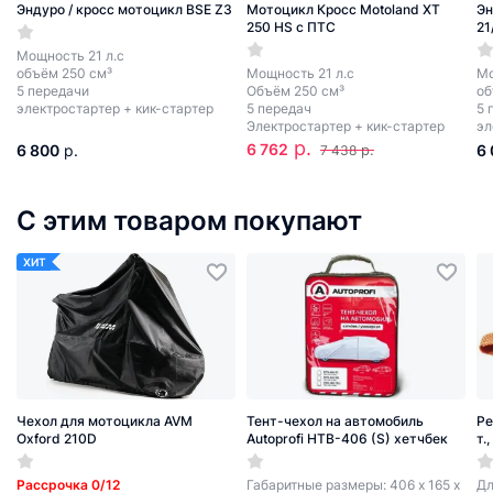
Эндуро / кросс мотоцикл BSE Z3
Мотоцикл Кросс Motoland XT
Эн
250 HS с ПТС
21
Мощность 21 л.с
объём 250 см³
Мощность 21 л.с
Мо
5 передачи
Объём 250 см³
об
электростартер + кик-стартер
5 передач
5 
Электростартер + кик-стартер
эл
р.
6 762
6 800
р.
р.
6
7 438
С этим товаром покупают
ХИТ
Чехол для мотоцикла AVM
Тент-чехол на автомобиль
Ре
Oxford 210D
Autoprofi HTB-406 (S) хетчбек
т.
Рассрочка 0/12
Габаритные размеры: 406 х 165 х
Дл