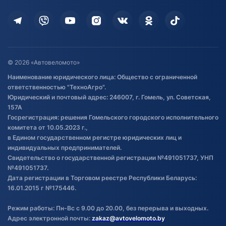
Кредит и рассрочка
Дополнительные услуги
Гарантия и возврат
Оставить отзыв
Договор публичной оферты
© 2026 «Автовеломото»
Правила публикации отзывов о
Наименование юридического лица: Общество с ограниченной
товаре
ответственностью "ТехноАгро".
Обработка файлов cookie
Юридический и почтовый адрес: 246007, г. Гомель, ул. Советская,
Постановка транспорта на учет
157А
Госрегистрация: решения Гомельского городского исполнительного
Обновления в ЭПТС 2024
комитета от 10.05.2023 г.,
в Едином государственном регистре юридических лиц и
индивидуальных предпринимателей.
Свидетельство о государственной регистрации №491051737, УНП
№491051737.
Дата регистрации в Торговом реестре Республики Беларусь:
16.01.2015 г №175446.
Режим работы: Пн-Вс с 9.00 до 20.00, без перерыва и выходных.
Адрес электронной почты:
zakaz@avtovelomoto.by