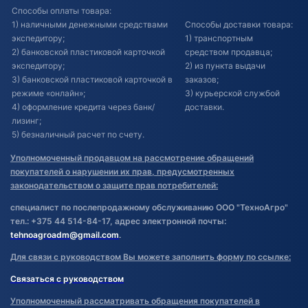
Способы оплаты товара:
1) наличными денежными средствами
Способы доставки товара:
экспедитору;
1) транспортным
2) банковской пластиковой карточкой
средством продавца;
экспедитору;
2) из пункта выдачи
3) банковской пластиковой карточкой в
заказов;
режиме «онлайн»;
3) курьерской службой
4) оформление кредита через банк/
доставки.
лизинг;
5) безналичный расчет по счету.
Уполномоченный продавцом на рассмотрение обращений
покупателей о нарушении их прав, предусмотренных
законодательством о защите прав потребителей:
специалист по послепродажному обслуживанию ООО "ТехноАгро"
тел.: +375 44 514-84-17, адрес электронной почты:
tehnoagroadm@gmail.com
.
Для связи с руководством Вы можете заполнить форму по ссылке:
Связаться с руководством
Уполномоченный рассматривать обращения покупателей в