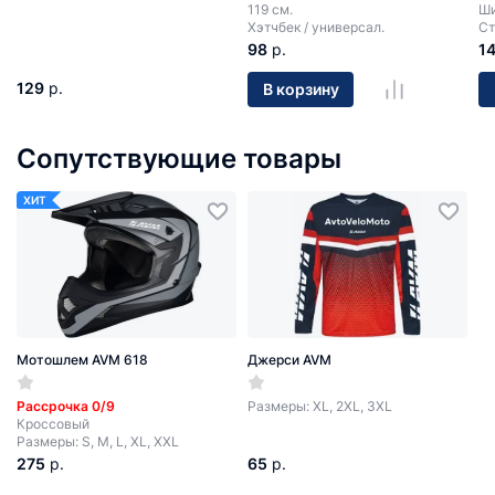
119 см.
Ши
Хэтчбек / универсал.
Ст
98
р.
1
129
р.
В корзину
Сопутствующие товары
ХИТ
Мотошлем AVM 618
Джерси AVM
Рассрочка 0/9
Размеры: XL, 2XL, 3XL
Кроссовый
Размеры: S, M, L, XL, XXL
275
р.
65
р.