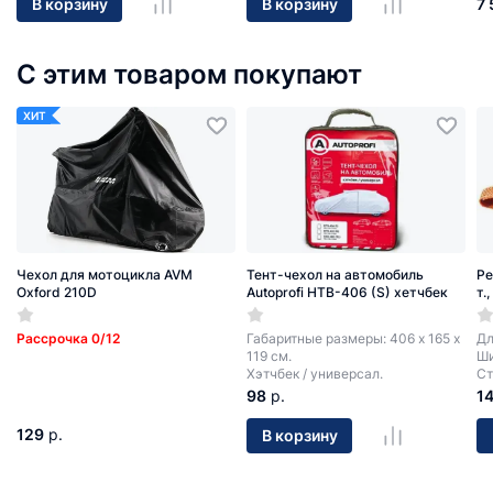
7
В корзину
В корзину
С этим товаром покупают
ХИТ
Чехол для мотоцикла AVM
Тент-чехол на автомобиль
Ре
Oxford 210D
Autoprofi HTB-406 (S) хетчбек
т.
Рассрочка 0/12
Габаритные размеры: 406 х 165 х
Дл
119 см.
Ши
Хэтчбек / универсал.
Ст
98
р.
1
129
р.
В корзину