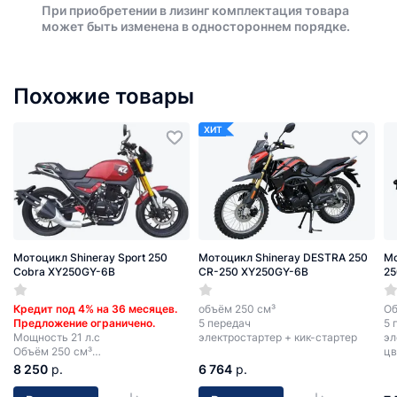
При приобретении в лизинг комплектация товара
может быть изменена в одностороннем порядке.
Похожие товары
ХИТ
Мотоцикл Shineray Sport 250
Мотоцикл Shineray DESTRA 250
Мо
Cobra XY250GY-6B
CR-250 XY250GY-6B
25
Кредит под 4% на 36 месяцев.
объём 250 см³
Об
Предложение ограничено.
5 передач
5 
Мощность 21 л.с
электростартер + кик-стартер
эл
Объём 250 см³
цв
5 передач
8 250
р.
6 764
р.
Электростартер + кикстартер.