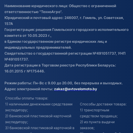
Правила публикации отзывов о
Наименование юридического лица: Общество с ограниченной
товаре
ответственностью "ТехноАгро".
Обработка файлов cookie
Юридический и почтовый адрес: 246007, г. Гомель, ул. Советская,
Постановка транспорта на учет
157А
Госрегистрация: решения Гомельского городского исполнительного
Обновления в ЭПТС 2024
комитета от 10.05.2023 г.,
в Едином государственном регистре юридических лиц и
индивидуальных предпринимателей.
Свидетельство о государственной регистрации №491051737, УНП
№491051737.
Дата регистрации в Торговом реестре Республики Беларусь:
16.01.2015 г №175446.
Режим работы: Пн-Вс с 9.00 до 20.00, без перерыва и выходных.
Адрес электронной почты:
zakaz@avtovelomoto.by
Способы оплаты товара:
1) наличными денежными средствами
Способы доставки товара:
экспедитору;
1) транспортным
2) банковской пластиковой карточкой
средством продавца;
экспедитору;
2) из пункта выдачи
3) банковской пластиковой карточкой в
заказов;