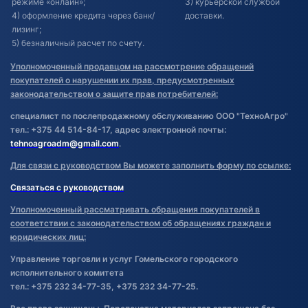
режиме «онлайн»;
3) курьерской службой
4) оформление кредита через банк/
доставки.
лизинг;
5) безналичный расчет по счету.
Уполномоченный продавцом на рассмотрение обращений
покупателей о нарушении их прав, предусмотренных
законодательством о защите прав потребителей:
специалист по послепродажному обслуживанию ООО "ТехноАгро"
тел.: +375 44 514-84-17, адрес электронной почты:
tehnoagroadm@gmail.com
.
Для связи с руководством Вы можете заполнить форму по ссылке:
Связаться с руководством
Уполномоченный рассматривать обращения покупателей в
соответствии с законодательством об обращениях граждан и
юридических лиц:
Управление торговли и услуг Гомельского городского
исполнительного комитета
тел.: +375 232 34-77-35, +375 232 34-77-25.