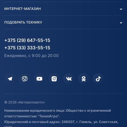
Контакты
Политика конфиденциальности
ИНТЕРНЕТ-МАГАЗИН
Тест-драйв
Отзыв согласия обработки
Вакансии
персональных данных
Авто и Мото
ПОДОБРАТЬ ТЕХНИКУ
Блог
Согласие на обработку
Агротехника
Партнерам
персональных данных
Огород и дача
Мототехника
Карта сайта
Информация до получения
Водный транспорт
Агротехника
+375 (29) 647-55-15
согласия на обработку
Электротранспорт
Электротранспорт
+375 (33) 333-55-15
персональных данных
Активный отдых и спорт
Лодочные моторные
Ежедневно, с 9:00 до 20:00
Доставка
Здоровье
Оплата
Для дома
Кредит и рассрочка
Дополнительные услуги
Гарантия и возврат
Оставить отзыв
Договор публичной оферты
© 2026 «Автовеломото»
Правила публикации отзывов о
Наименование юридического лица: Общество с ограниченной
товаре
ответственностью "ТехноАгро".
Обработка файлов cookie
Юридический и почтовый адрес: 246007, г. Гомель, ул. Советская,