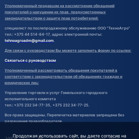
Уполномоченный продавцом на рассмотрение обращений
покупателей о нарушении их прав, предусмотренных
законодательством о защите прав потребителей:
специалист по послепродажному обслуживанию ООО "ТехноАгро"
тел.: +375 44 514-84-17, адрес электронной почты:
tehnoagroadm@gmail.com
.
Для связи с руководством Вы можете заполнить форму по ссылке:
Связаться с руководством
Уполномоченный рассматривать обращения покупателей в
соответствии с законодательством об обращениях граждан и
юридических лиц:
Управление торговли и услуг Гомельского городского
исполнительного комитета
тел.: +375 232 34-77-35, +375 232 34-77-25.
Все права защищены. Перепечатка материалов запрещена без
разрешения правообладателя.
Продолжая использовать сайт, вы даете согласие на