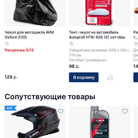
Чехол для мотоцикла AVM
Тент-чехол на автомобиль
Ре
Oxford 210D
Autoprofi HTB-406 (S) хетчбек
т.
Рассрочка 0/12
Габаритные размеры: 406 х 165 х
Дл
119 см.
Ши
Хэтчбек / универсал.
Ст
98
р.
1
129
р.
В корзину
Сопутствующие товары
ХИТ