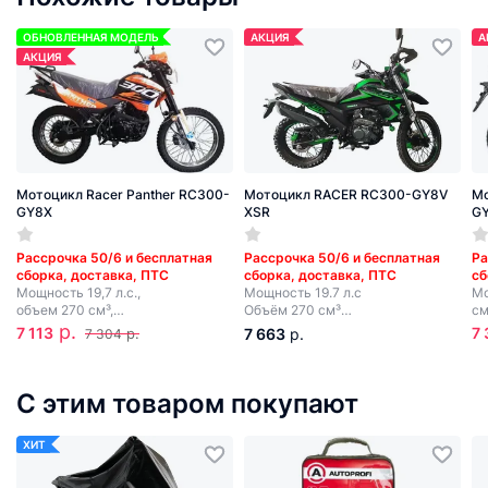
ОБНОВЛЕННАЯ МОДЕЛЬ
АКЦИЯ
А
АКЦИЯ
Мотоцикл Racer Panther RC300-
Мотоцикл RACER RC300-GY8V
Мо
GY8X
XSR
G
Рассрочка 50/6 и бесплатная
Рассрочка 50/6 и бесплатная
Ра
сборка, доставка, ПТС
сборка, доставка, ПТС
сб
Мощность 19,7 л.с.,
Мощность 19.7 л.с
Мо
объем 270 см³,
Объём 270 см³
см
5 передач,
5 передач
р.
7 113
7
р.
7 663
р.
7 304
электростартер.
Электростартер + кик-стартер
С этим товаром покупают
ХИТ