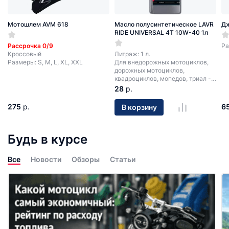
Мотошлем AVM 618
Масло полусинтетическое LAVR
Д
RIDE UNIVERSAL 4T 10W-40 1л
Рассрочка 0/9
Ра
Кроссовый
Литраж: 1 л.
Размеры: S, M, L, XL, XXL
Для внедорожных мотоциклов,
дорожных мотоциклов,
квадроциклов, мопедов, триал -
мотоциклов.
28
р.
275
р.
6
В корзину
Будь в курсе
Все
Новости
Обзоры
Статьи