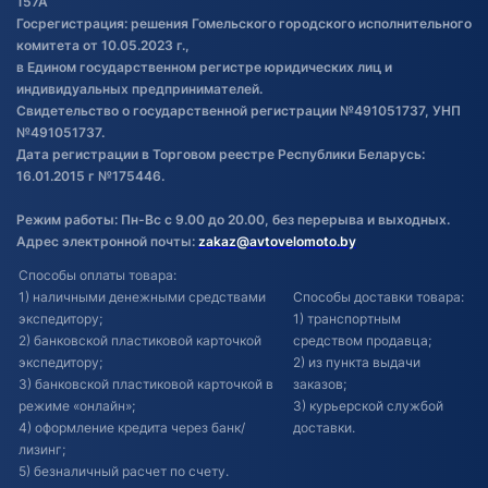
Постановка транспорта на учет
157А
Госрегистрация: решения Гомельского городского исполнительного
Обновления в ЭПТС 2024
комитета от 10.05.2023 г.,
в Едином государственном регистре юридических лиц и
индивидуальных предпринимателей.
Свидетельство о государственной регистрации №491051737, УНП
№491051737.
Дата регистрации в Торговом реестре Республики Беларусь:
16.01.2015 г №175446.
Режим работы: Пн-Вс с 9.00 до 20.00, без перерыва и выходных.
Адрес электронной почты:
zakaz@avtovelomoto.by
Способы оплаты товара:
1) наличными денежными средствами
Способы доставки товара:
экспедитору;
1) транспортным
2) банковской пластиковой карточкой
средством продавца;
экспедитору;
2) из пункта выдачи
3) банковской пластиковой карточкой в
заказов;
режиме «онлайн»;
3) курьерской службой
4) оформление кредита через банк/
доставки.
лизинг;
5) безналичный расчет по счету.