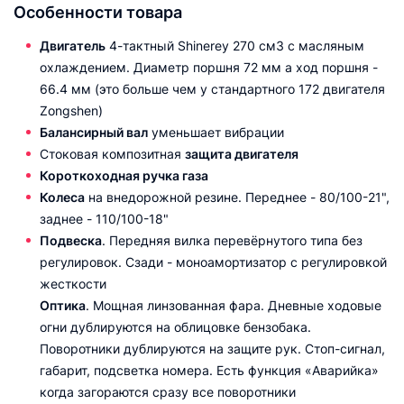
Особенности товара
Двигатель
4-тактный Shinerey 270 см3 с масляным
охлаждением. Диаметр поршня 72 мм а ход поршня -
66.4 мм (это больше чем у стандартного 172 двигателя
Zongshen)
Балансирный вал
уменьшает вибрации
Стоковая композитная
защита двигателя
Короткоходная ручка газа
Колеса
на внедорожной резине. Переднее - 80/100-21",
заднее - 110/100-18"
Подвеска
. Передняя вилка
перевёрнутого типа без
регулировок. Сзади - моноамортизатор с регулировкой
жесткости
Оптика
. Мощная линзованная фара.
Дневные ходовые
огни
дублируются на облицовке
бензобака.
Поворотники дублируются на защите рук. Стоп-сигнал,
габарит, подсветка номера.
Есть функция
«
Аварийка
»
когда загораются
сразу все
поворотники