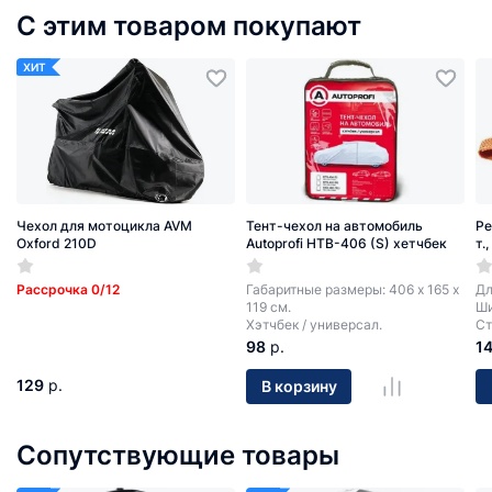
С этим товаром покупают
ХИТ
Чехол для мотоцикла AVM
Тент-чехол на автомобиль
Ре
Oxford 210D
Autoprofi HTB-406 (S) хетчбек
т.
Рассрочка 0/12
Габаритные размеры: 406 х 165 х
Дл
119 см.
Ши
Хэтчбек / универсал.
Ст
98
р.
1
129
р.
В корзину
Сопутствующие товары