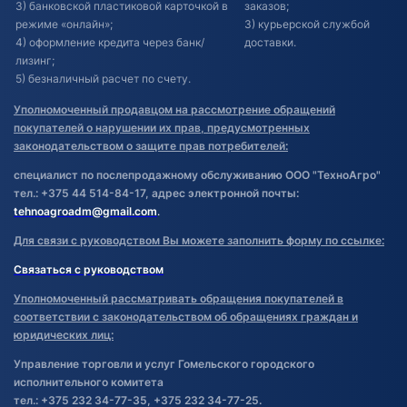
3) банковской пластиковой карточкой в
заказов;
режиме «онлайн»;
3) курьерской службой
4) оформление кредита через банк/
доставки.
лизинг;
5) безналичный расчет по счету.
Уполномоченный продавцом на рассмотрение обращений
покупателей о нарушении их прав, предусмотренных
законодательством о защите прав потребителей:
специалист по послепродажному обслуживанию ООО "ТехноАгро"
тел.: +375 44 514-84-17, адрес электронной почты:
tehnoagroadm@gmail.com
.
Для связи с руководством Вы можете заполнить форму по ссылке:
Связаться с руководством
Уполномоченный рассматривать обращения покупателей в
соответствии с законодательством об обращениях граждан и
юридических лиц:
Управление торговли и услуг Гомельского городского
исполнительного комитета
тел.: +375 232 34-77-35, +375 232 34-77-25.