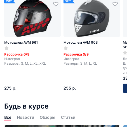
ХИТ
ХИТ
Мотошлем AVM 961
Мотошлем AVM 903
Ма
SP
Рассрочка 0/9
Рассрочка 0/9
Интеграл
Интеграл
Ли
Размеры: S, M, L, XL, XXL
Размеры: S, M, L, XL
Дл
до
сп
мо
3
275
р.
255
р.
Будь в курсе
Все
Новости
Обзоры
Статьи