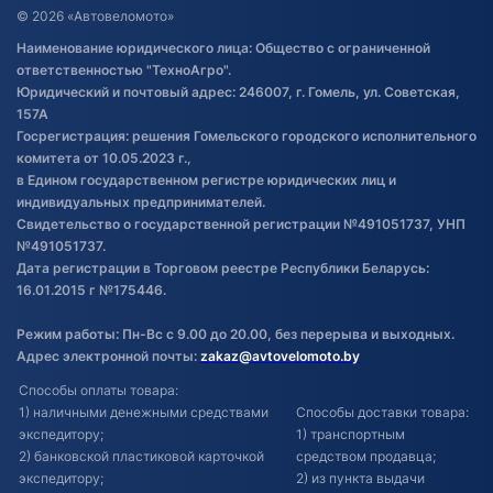
Договор публичной оферты
© 2026 «Автовеломото»
Правила публикации отзывов о
Наименование юридического лица: Общество с ограниченной
товаре
ответственностью "ТехноАгро".
Обработка файлов cookie
Юридический и почтовый адрес: 246007, г. Гомель, ул. Советская,
Постановка транспорта на учет
157А
Госрегистрация: решения Гомельского городского исполнительного
Обновления в ЭПТС 2024
комитета от 10.05.2023 г.,
в Едином государственном регистре юридических лиц и
индивидуальных предпринимателей.
Свидетельство о государственной регистрации №491051737, УНП
№491051737.
Дата регистрации в Торговом реестре Республики Беларусь:
16.01.2015 г №175446.
Режим работы: Пн-Вс с 9.00 до 20.00, без перерыва и выходных.
Адрес электронной почты:
zakaz@avtovelomoto.by
Способы оплаты товара:
1) наличными денежными средствами
Способы доставки товара:
экспедитору;
1) транспортным
2) банковской пластиковой карточкой
средством продавца;
экспедитору;
2) из пункта выдачи