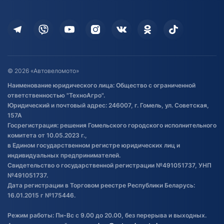
Оплата
Для дома
Кредит и рассрочка
Дополнительные услуги
Гарантия и возврат
Оставить отзыв
Договор публичной оферты
© 2026 «Автовеломото»
Правила публикации отзывов о
Наименование юридического лица: Общество с ограниченной
товаре
ответственностью "ТехноАгро".
Обработка файлов cookie
Юридический и почтовый адрес: 246007, г. Гомель, ул. Советская,
Постановка транспорта на учет
157А
Госрегистрация: решения Гомельского городского исполнительного
Обновления в ЭПТС 2024
комитета от 10.05.2023 г.,
в Едином государственном регистре юридических лиц и
индивидуальных предпринимателей.
Свидетельство о государственной регистрации №491051737, УНП
№491051737.
Дата регистрации в Торговом реестре Республики Беларусь:
16.01.2015 г №175446.
Режим работы: Пн-Вс с 9.00 до 20.00, без перерыва и выходных.