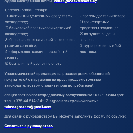
Адрес электронной почты:
zakaz@avtovelomoto.by
Способы оплаты товара:
1) наличными денежными средствами
Способы доставки товара:
экспедитору;
1) транспортным
2) банковской пластиковой карточкой
средством продавца;
экспедитору;
2) из пункта выдачи
3) банковской пластиковой карточкой в
заказов;
режиме «онлайн»;
3) курьерской службой
4) оформление кредита через банк/
доставки.
лизинг;
5) безналичный расчет по счету.
Уполномоченный продавцом на рассмотрение обращений
покупателей о нарушении их прав, предусмотренных
законодательством о защите прав потребителей:
специалист по послепродажному обслуживанию ООО "ТехноАгро"
тел.: +375 44 514-84-17, адрес электронной почты:
tehnoagroadm@gmail.com
.
Для связи с руководством Вы можете заполнить форму по ссылке:
Связаться с руководством