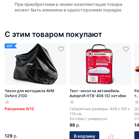
При приобретении в лизинг комплектация товара
может быть изменена в одностороннем порядке.
С этим товаром покупают
ХИТ
Чехол для мотоцикла AVM
Тент-чехол на автомобиль
Ре
Oxford 210D
Autoprofi HTB-406 (S) хетчбек
т.
Рассрочка 0/12
Габаритные размеры: 406 х 165 х
Дл
119 см.
Ши
Хэтчбек / универсал.
Ст
98
р.
1
129
р.
В корзину