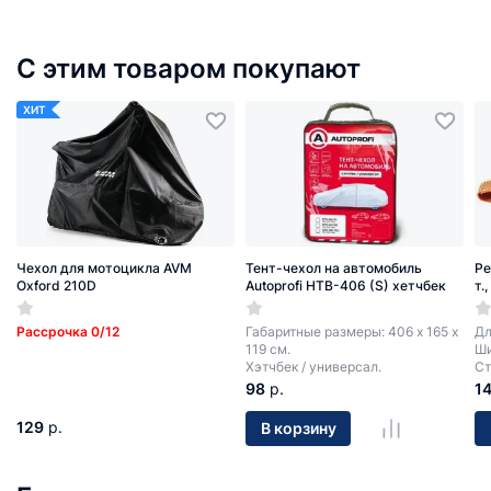
С этим товаром покупают
ХИТ
Чехол для мотоцикла AVM
Тент-чехол на автомобиль
Ре
Oxford 210D
Autoprofi HTB-406 (S) хетчбек
т.
Рассрочка 0/12
Габаритные размеры: 406 х 165 х
Дл
119 см.
Ши
Хэтчбек / универсал.
Ст
98
р.
1
129
р.
В корзину