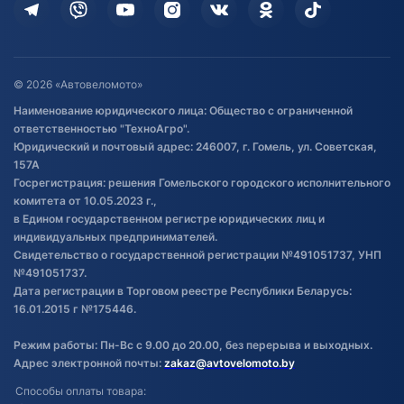
Дополнительные услуги
Гарантия и возврат
Оставить отзыв
Договор публичной оферты
© 2026 «Автовеломото»
Правила публикации отзывов о
Наименование юридического лица: Общество с ограниченной
товаре
ответственностью "ТехноАгро".
Обработка файлов cookie
Юридический и почтовый адрес: 246007, г. Гомель, ул. Советская,
Постановка транспорта на учет
157А
Госрегистрация: решения Гомельского городского исполнительного
Обновления в ЭПТС 2024
комитета от 10.05.2023 г.,
в Едином государственном регистре юридических лиц и
индивидуальных предпринимателей.
Свидетельство о государственной регистрации №491051737, УНП
№491051737.
Дата регистрации в Торговом реестре Республики Беларусь:
16.01.2015 г №175446.
Режим работы: Пн-Вс с 9.00 до 20.00, без перерыва и выходных.
Адрес электронной почты:
zakaz@avtovelomoto.by
Способы оплаты товара: