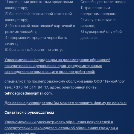
1) наличными денежными средствами
Способы доставки товара:
экспедитору;
1) транспортным
2) банковской пластиковой карточкой
средством продавца;
экспедитору;
2) из пункта выдачи
3) банковской пластиковой карточкой в
заказов;
режиме «онлайн»;
3) курьерской службой
4) оформление кредита через банк/
доставки.
лизинг;
5) безналичный расчет по счету.
Уполномоченный продавцом на рассмотрение обращений
покупателей о нарушении их прав, предусмотренных
законодательством о защите прав потребителей:
специалист по послепродажному обслуживанию ООО "ТехноАгро"
тел.: +375 44 514-84-17, адрес электронной почты:
tehnoagroadm@gmail.com
.
Для связи с руководством Вы можете заполнить форму по ссылке:
Связаться с руководством
Уполномоченный рассматривать обращения покупателей в
соответствии с законодательством об обращениях граждан и
юридических лиц: