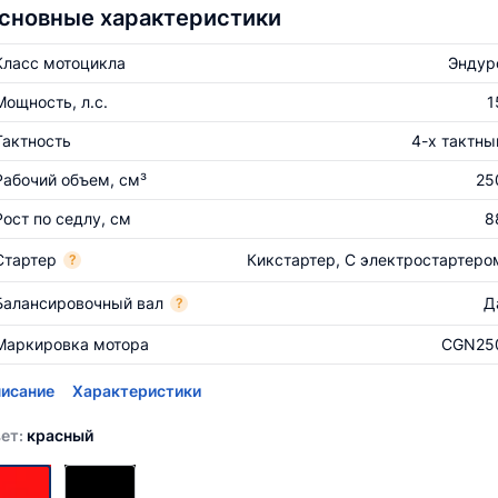
сновные характеристики
Класс мотоцикла
Эндур
Мощность, л.с.
1
Тактность
4-х тактны
Рабочий объем, см³
25
Рост по седлу, см
8
Стартер
Кикстартер, С электростартеро
?
Балансировочный вал
Д
?
Маркировка мотора
CGN25
исание
Характеристики
ет:
красный