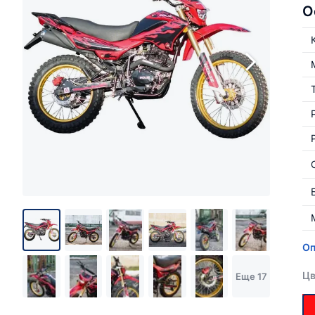
О
Оп
Цв
Еще 17