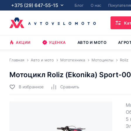
+375 (29) 647-55-15
Блог
О нас
Покупателя
Ка
АКЦИИ
УЦЕНКА
АВТО И МОТО
АГРО
Главная
Авто и мото
Мототехника
Мотоциклы
Roliz
Мотоцикл Roliz (Ekonika) Sport-0
В избранное
Cравнить
Мо
О
5 
Эл