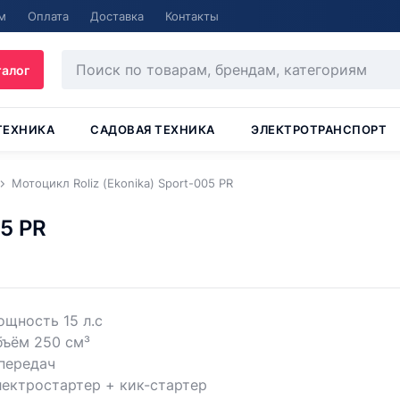
м
Оплата
Доставка
Контакты
талог
ТЕХНИКА
САДОВАЯ ТЕХНИКА
ЭЛЕКТРОТРАНСПОРТ
Мотоцикл Roliz (Ekonika) Sport-005 PR
05 PR
щность 15 л.с
бъём 250 см³
передач
ектростартер + кик-стартер