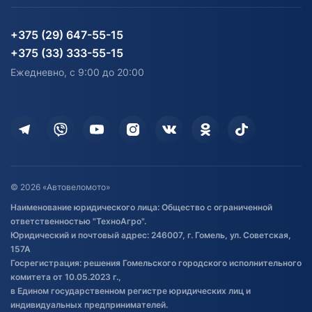
Партнерам
персональных данных
Огород и дача
Мототехника
Карта сайта
Информация до получения
Водный транспорт
Агротехника
+375 (29) 647-55-15
согласия на обработку
Электротранспорт
Электротранспорт
+375 (33) 333-55-15
персональных данных
Активный отдых и спорт
Лодочные моторные
Ежедневно, с 9:00 до 20:00
Доставка
Здоровье
Оплата
Для дома
Кредит и рассрочка
Дополнительные услуги
Гарантия и возврат
Оставить отзыв
Договор публичной оферты
© 2026 «Автовеломото»
Правила публикации отзывов о
Наименование юридического лица: Общество с ограниченной
товаре
ответственностью "ТехноАгро".
Обработка файлов cookie
Юридический и почтовый адрес: 246007, г. Гомель, ул. Советская,
Постановка транспорта на учет
157А
Госрегистрация: решения Гомельского городского исполнительного
Обновления в ЭПТС 2024
комитета от 10.05.2023 г.,
в Едином государственном регистре юридических лиц и
индивидуальных предпринимателей.