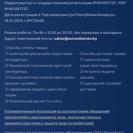
Свидетельство о государственной регистрации №491051737, УНП
№491051737.
Дата регистрации в Торговом реестре Республики Беларусь:
16.01.2015 г №175446.
Режим работы: Пн-Вс с 9.00 до 20.00, без перерыва и выходных.
Адрес электронной почты:
zakaz@avtovelomoto.by
Способы оплаты товара:
1) наличными денежными средствами
Способы доставки товара:
экспедитору;
1) транспортным
2) банковской пластиковой карточкой
средством продавца;
экспедитору;
2) из пункта выдачи
3) банковской пластиковой карточкой в
заказов;
режиме «онлайн»;
3) курьерской службой
4) оформление кредита через банк/
доставки.
лизинг;
5) безналичный расчет по счету.
Уполномоченный продавцом на рассмотрение обращений
покупателей о нарушении их прав, предусмотренных
законодательством о защите прав потребителей:
специалист по послепродажному обслуживанию ООО "ТехноАгро"