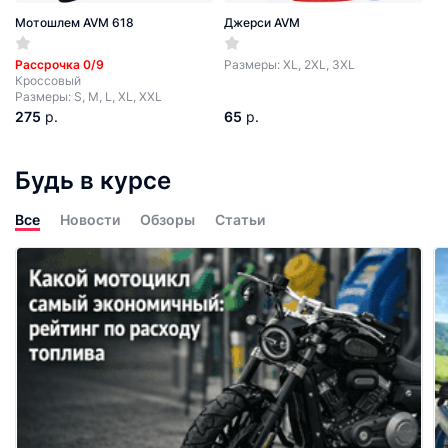
Мотошлем AVM 618
Джерси AVM
Рассрочка 0/9
Размеры: XL, 2XL, 3XL
Кроссовый
Размеры: S, M, L, XL, XXL
275
р.
65
р.
Будь в курсе
Все
Новости
Обзоры
Статьи