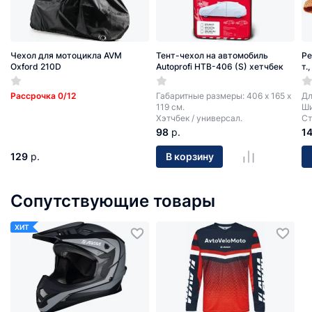
Чехол для мотоцикла AVM
Тент-чехол на автомобиль
Ре
Oxford 210D
Autoprofi HTB-406 (S) хетчбек
т.
Рассрочка 0/12
Габаритные размеры: 406 х 165 х
Дл
119 см.
Ши
Хэтчбек / универсал.
Ст
98
р.
1
129
р.
В корзину
Сопутствующие товары
ХИТ