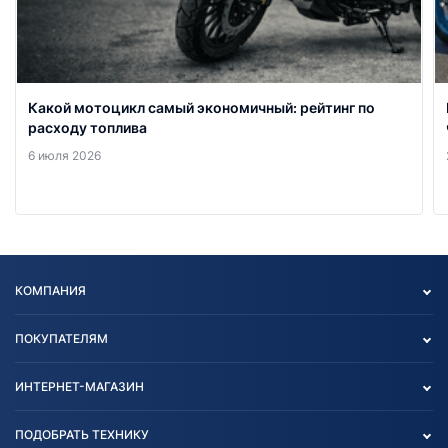
Какой мотоцикл самый экономичный: рейтинг по
расходу топлива
6 июля 2026
КОМПАНИЯ
Опт
ПОКУПАТЕЛЯМ
О нас
Контакты
Политика конфиденциальности
ИНТЕРНЕТ-МАГАЗИН
Тест-драйв
Отзыв согласия обработки
Вакансии
персональных данных
Авто и Мото
ПОДОБРАТЬ ТЕХНИКУ
Блог
Согласие на обработку
Агротехника