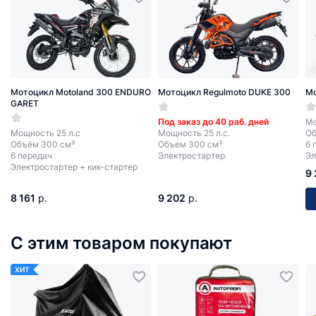
Мотоцикл Motoland 300 ENDURO
Мотоцикл Regulmoto DUKE 300
Мо
GARET
Под заказ до 40 раб. дней
Мо
Мощность 25 л.с
Мощность 25 л.с.
Об
Объём 300 см³
Объем 300 см³
6 
6 передач
Электростартер
Эл
Электростартер + кик-стартер
9
8 161
р.
9 202
р.
С этим товаром покупают
ХИТ