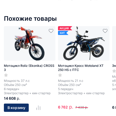
Похожие товары
АКЦИЯ
ХИТ
Мотоцикл Roliz (Ekonika) CROSS
Мотоцикл Кросс Motoland XT
Эн
3
250 HS с ПТС
Мо
Мощность 37 л.с
Мощность 21 л.с
об
Объём 250 см³
Объём 250 см³
5 
6 передач
5 передач
эл
Электростартер + кик-стартер
Электростартер + кик-стартер
14 608
р.
р.
6 762
р.
6
В корзину
7 438