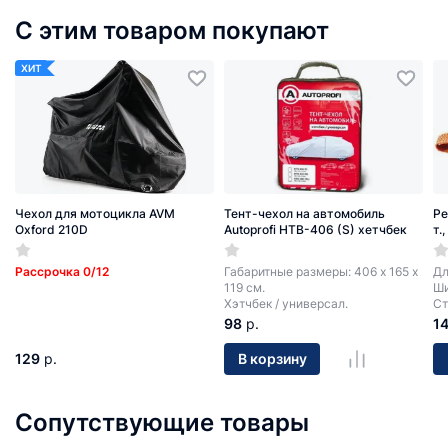
С этим товаром покупают
ХИТ
Чехол для мотоцикла AVM
Тент-чехол на автомобиль
Ре
Oxford 210D
Autoprofi HTB-406 (S) хетчбек
т.
Рассрочка 0/12
Габаритные размеры: 406 х 165 х
Дл
119 см.
Ши
Хэтчбек / универсал.
Ст
98
р.
1
129
р.
В корзину
Сопутствующие товары