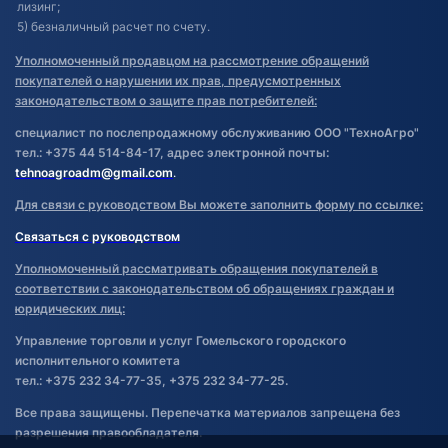
лизинг;
5) безналичный расчет по счету.
Уполномоченный продавцом на рассмотрение обращений
покупателей о нарушении их прав, предусмотренных
законодательством о защите прав потребителей:
специалист по послепродажному обслуживанию ООО "ТехноАгро"
тел.: +375 44 514-84-17, адрес электронной почты:
tehnoagroadm@gmail.com
.
Для связи с руководством Вы можете заполнить форму по ссылке:
Связаться с руководством
Уполномоченный рассматривать обращения покупателей в
соответствии с законодательством об обращениях граждан и
юридических лиц:
Управление торговли и услуг Гомельского городского
исполнительного комитета
тел.: +375 232 34-77-35, +375 232 34-77-25.
Все права защищены. Перепечатка материалов запрещена без
разрешения правообладателя.