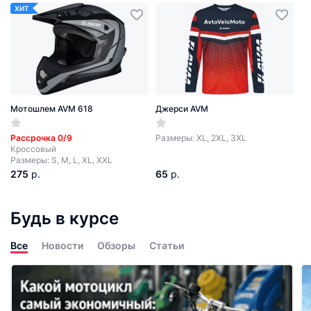
ХИТ
Мотошлем AVM 618
Джерси AVM
Рассрочка 0/9
Размеры: XL, 2XL, 3XL
Кроссовый
Размеры: S, M, L, XL, XXL
275
р.
65
р.
Будь в курсе
Все
Новости
Обзоры
Статьи