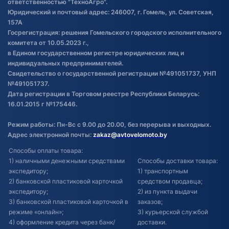
ответственностью "ТехноАгро".
Обработка файлов cookie
Юридический и почтовый адрес: 246007, г. Гомель, ул. Советская,
Постановка транспорта на учет
157А
Госрегистрация: решения Гомельского городского исполнительного
Обновления в ЭПТС 2024
комитета от 10.05.2023 г.,
в Едином государственном регистре юридических лиц и
индивидуальных предпринимателей.
Свидетельство о государственной регистрации №491051737, УНП
№491051737.
Дата регистрации в Торговом реестре Республики Беларусь:
16.01.2015 г №175446.
Режим работы: Пн-Вс с 9.00 до 20.00, без перерыва и выходных.
Адрес электронной почты:
zakaz@avtovelomoto.by
Способы оплаты товара:
1) наличными денежными средствами
Способы доставки товара:
экспедитору;
1) транспортным
2) банковской пластиковой карточкой
средством продавца;
экспедитору;
2) из пункта выдачи
3) банковской пластиковой карточкой в
заказов;
режиме «онлайн»;
3) курьерской службой
4) оформление кредита через банк/
доставки.