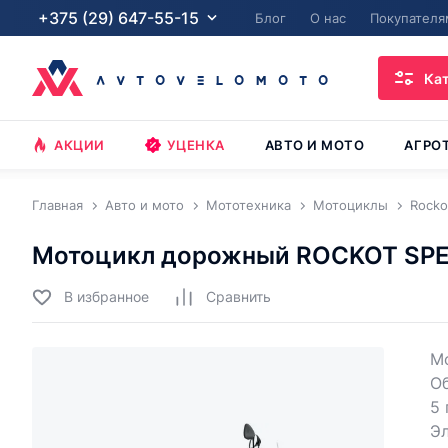
+375 (29) 647-55-15
Блог
О нас
Покупателя
Ка
АКЦИИ
УЦЕНКА
АВТО И МОТО
АГРО
Главная
Авто и мото
Мототехника
Мотоциклы
Rocko
Мотоцикл дорожный ROCKOT SP
В избранное
Cравнить
Мо
Об
5 
Эл