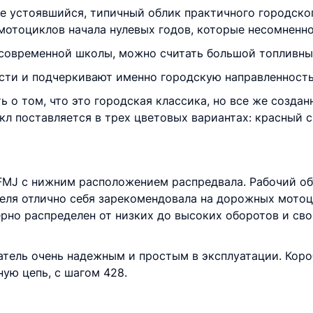
 устоявшийся, типичный облик практичного городского
отоциклов начала нулевых годов, которые несомненно
овременной школы, можно считать большой топливный 
сти и подчеркивают именно городскую направленность
 о том, что это городская классика, но все же создан
кл поставляется в трех цветовых вариантах: красный 
FMJ с нижним расположением распредвала. Рабочий объе
ля отлично себя зарекомендовала на дорожных мотоци
но распределен от низких до высоких оборотов и св
атель очень надежным и простым в эксплуатации. Коро
ую цепь, с шагом 428.