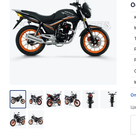
О
Оп
Цв