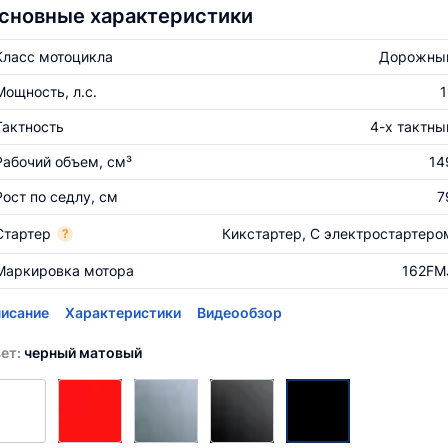
сновные характеристики
Класс мотоцикла
Дорожны
Мощность, л.с.
1
Тактность
4-х тактны
Рабочий объем, см³
14
Рост по седлу, см
7
Стартер
Кикстартер, С электростартеро
?
Маркировка мотора
162FM
исание
Характеристики
Видеообзор
ет:
черный матовый