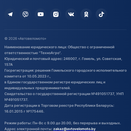
Оплата
Для дома
Кредит и рассрочка
Дополнительные услуги
Гарантия и возврат
Оставить отзыв
Договор публичной оферты
© 2026 «Автовеломото»
Правила публикации отзывов о
Наименование юридического лица: Общество с ограниченной
товаре
ответственностью "ТехноАгро".
Обработка файлов cookie
Юридический и почтовый адрес: 246007, г. Гомель, ул. Советская,
Постановка транспорта на учет
157А
Госрегистрация: решения Гомельского городского исполнительного
Обновления в ЭПТС 2024
комитета от 10.05.2023 г.,
в Едином государственном регистре юридических лиц и
индивидуальных предпринимателей.
Свидетельство о государственной регистрации №491051737, УНП
№491051737.
Дата регистрации в Торговом реестре Республики Беларусь:
16.01.2015 г №175446.
Режим работы: Пн-Вс с 9.00 до 20.00, без перерыва и выходных.
Адрес электронной почты:
zakaz@avtovelomoto.by