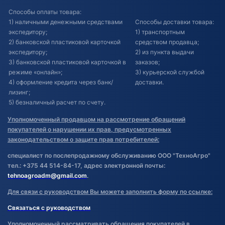
Способы оплаты товара:
1) наличными денежными средствами
Способы доставки товара:
экспедитору;
1) транспортным
2) банковской пластиковой карточкой
средством продавца;
экспедитору;
2) из пункта выдачи
3) банковской пластиковой карточкой в
заказов;
режиме «онлайн»;
3) курьерской службой
4) оформление кредита через банк/
доставки.
лизинг;
5) безналичный расчет по счету.
Уполномоченный продавцом на рассмотрение обращений
покупателей о нарушении их прав, предусмотренных
законодательством о защите прав потребителей:
специалист по послепродажному обслуживанию ООО "ТехноАгро"
тел.: +375 44 514-84-17, адрес электронной почты:
tehnoagroadm@gmail.com
.
Для связи с руководством Вы можете заполнить форму по ссылке:
Связаться с руководством
Уполномоченный рассматривать обращения покупателей в