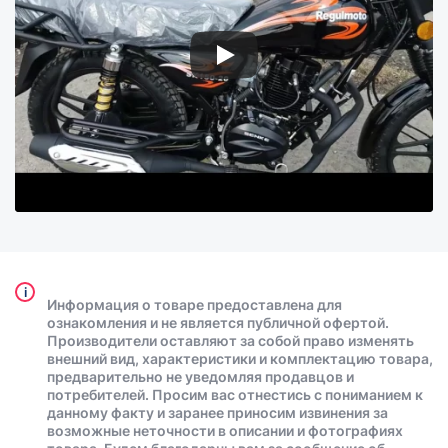
i
Информация о товаре предоставлена для
ознакомления и не является публичной офертой.
Производители оставляют за собой право изменять
внешний вид, характеристики и комплектацию товара,
предварительно не уведомляя продавцов и
потребителей. Просим вас отнестись с пониманием к
данному факту и заранее приносим извинения за
возможные неточности в описании и фотографиях