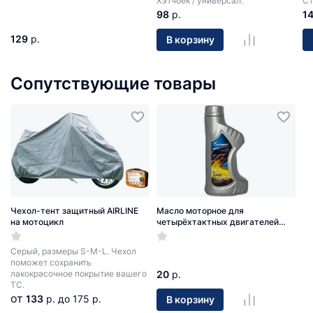
Хэтчбек / универсал.
Ст
98
р.
1
129
р.
В корзину
Сопутствующие товары
Чехол-тент защитный AIRLINE
Масло моторное для
на мотоцикл
четырёхтактных двигателей
Gazpromneft Super 10W-40 4T 1л
Серый, размеры S-M-L. Чехол
поможет сохранить
лакокрасочное покрытие вашего
20
р.
ТС.
от
133
р.
до 175 р.
В корзину