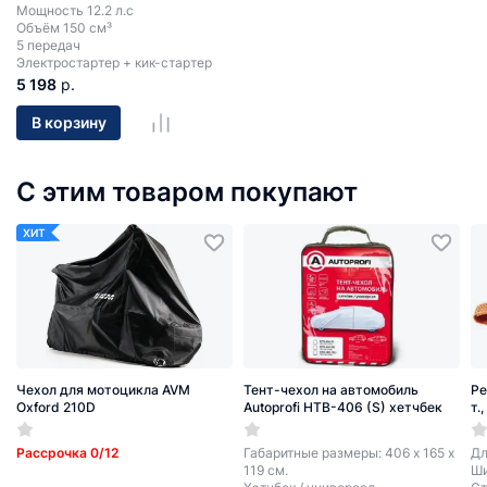
Мощность 12.2 л.с
Объём 150 см³
5 передач
Электростартер + кик-стартер
5 198
р.
В корзину
С этим товаром покупают
ХИТ
Чехол для мотоцикла AVM
Тент-чехол на автомобиль
Ре
Oxford 210D
Autoprofi HTB-406 (S) хетчбек
т.
Рассрочка 0/12
Габаритные размеры: 406 х 165 х
Дл
119 см.
Ши