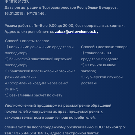
№491051737.
Дата регистрации в Торговом реестре Республики Беларусь:
16.01.2015 г №175446.
Режим работы: Пн-Вс с 9.00 до 20.00, без перерыва и выходных.
Адрес электронной почты:
zakaz@avtovelomoto.by
Способы оплаты товара:
1) наличными денежными средствами
Способы доставки товара:
экспедитору;
1) транспортным
2) банковской пластиковой карточкой
средством продавца;
экспедитору;
2) из пункта выдачи
3) банковской пластиковой карточкой в
заказов;
режиме «онлайн»;
3) курьерской службой
4) оформление кредита через банк/
доставки.
лизинг;
5) безналичный расчет по счету.
Уполномоченный продавцом на рассмотрение обращений
покупателей о нарушении их прав, предусмотренных
законодательством о защите прав потребителей:
специалист по послепродажному обслуживанию ООО "ТехноАгро"
тел.: +375 44 514-84-17, адрес электронной почты: