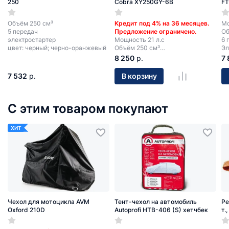
250
Cobra XY250GY-6B
FT
Объём 250 см³
Кредит под 4% на 36 месяцев.
Мо
5 передач
Предложение ограничено.
Об
электростартер
Мощность 21 л.с
6 
цвет: черный; черно-оранжевый
Объём 250 см³
Эл
5 передач
8 250
р.
7 
Электростартер + кикстартер.
7 532
р.
В корзину
С этим товаром покупают
ХИТ
Чехол для мотоцикла AVM
Тент-чехол на автомобиль
Ре
Oxford 210D
Autoprofi HTB-406 (S) хетчбек
т.