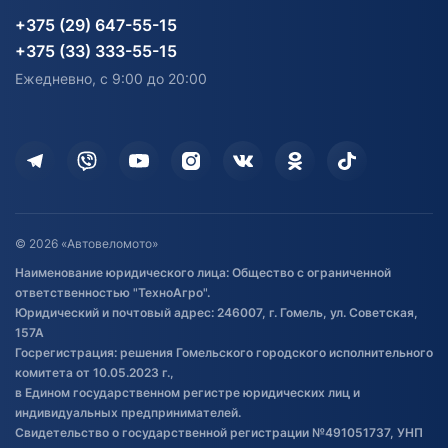
Карта сайта
Информация до получения
Водный транспорт
Агротехника
+375 (29) 647-55-15
согласия на обработку
Электротранспорт
Электротранспорт
+375 (33) 333-55-15
персональных данных
Активный отдых и спорт
Лодочные моторные
Ежедневно, с 9:00 до 20:00
Доставка
Здоровье
Оплата
Для дома
Кредит и рассрочка
Дополнительные услуги
Гарантия и возврат
Оставить отзыв
Договор публичной оферты
© 2026 «Автовеломото»
Правила публикации отзывов о
Наименование юридического лица: Общество с ограниченной
товаре
ответственностью "ТехноАгро".
Обработка файлов cookie
Юридический и почтовый адрес: 246007, г. Гомель, ул. Советская,
Постановка транспорта на учет
157А
Госрегистрация: решения Гомельского городского исполнительного
Обновления в ЭПТС 2024
комитета от 10.05.2023 г.,
в Едином государственном регистре юридических лиц и
индивидуальных предпринимателей.
Свидетельство о государственной регистрации №491051737, УНП