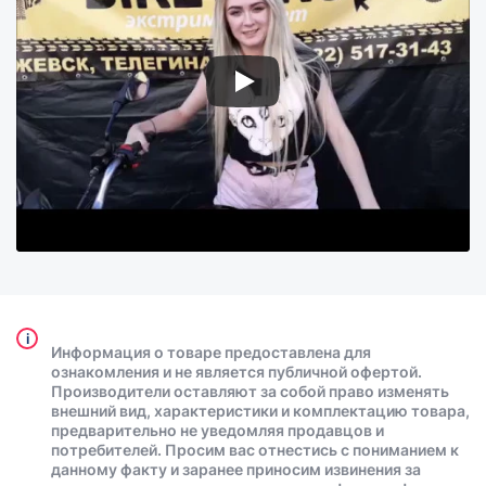
i
Информация о товаре предоставлена для
ознакомления и не является публичной офертой.
Производители оставляют за собой право изменять
внешний вид, характеристики и комплектацию товара,
предварительно не уведомляя продавцов и
потребителей. Просим вас отнестись с пониманием к
данному факту и заранее приносим извинения за