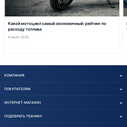
Какой мотоцикл самый экономичный: рейтинг по
расходу топлива
6 июля 2026
КОМПАНИЯ
Опт
ПОКУПАТЕЛЯМ
О нас
Контакты
Политика конфиденциальности
ИНТЕРНЕТ-МАГАЗИН
Тест-драйв
Отзыв согласия обработки
Вакансии
персональных данных
Авто и Мото
ПОДОБРАТЬ ТЕХНИКУ
Блог
Согласие на обработку
Агротехника
Партнерам
персональных данных
Огород и дача
Мототехника