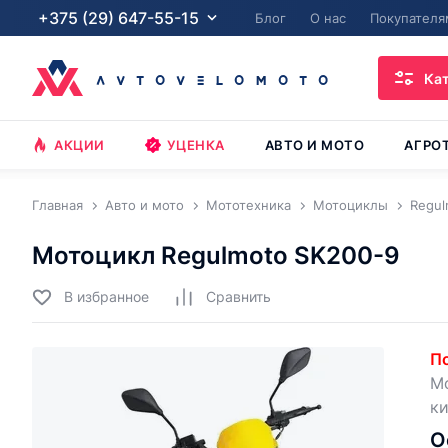
+375 (29) 647-55-15
Блог
О нас
Покупателя
Ка
АКЦИИ
УЦЕНКА
АВТО И МОТО
АГРО
Главная
Авто и мото
Мототехника
Мотоциклы
Regul
Мотоцикл Regulmoto SK200-9
В избранное
Cравнить
По
Мо
ки
О