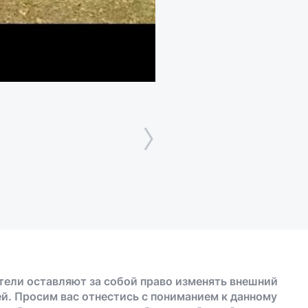
тели оставляют за собой право изменять внешний
й. Просим вас отнестись с пониманием к данному