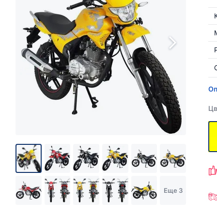
Оп
Цв
Еще 3