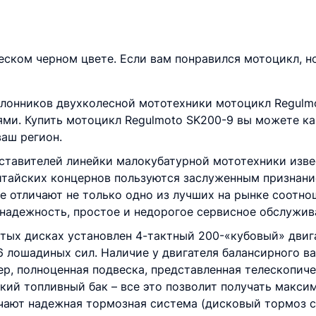
еском черном цвете. Если вам понравился мотоцикл, н
лонников двухколесной мототехники мотоцикл Regulmo
и. Купить мотоцикл Regulmoto SK200-9 вы можете как
аш регион.
ставителей линейки малокубатурной мототехники изве
тайских концернов пользуются заслуженным признани
e отличают не только одно из лучших на рынке соотн
 надежность, простое и недорогое сервисное обслужив
тых дисках установлен 4-тактный 200-«кубовый» дви
6 лошадиных сил. Наличие у двигателя балансирного в
ер, полноценная подвеска, представленная телескопич
кий топливный бак – все это позволит получать максим
чают надежная тормозная система (дисковый тормоз с