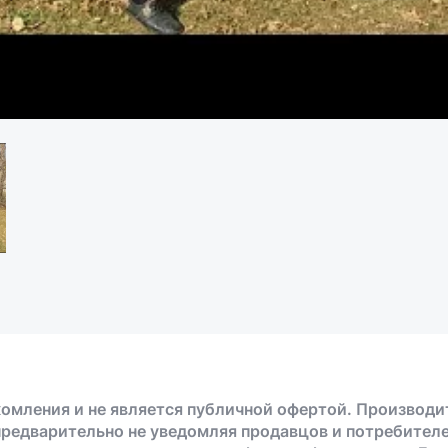
омления и не является публичной офертой. Производи
предварительно не уведомляя продавцов и потребителе