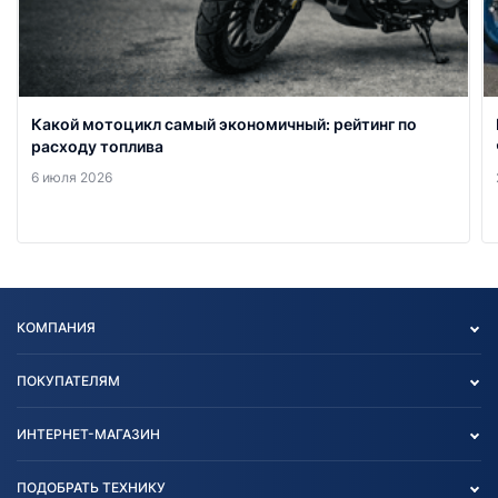
Какой мотоцикл самый экономичный: рейтинг по
расходу топлива
6 июля 2026
КОМПАНИЯ
Опт
ПОКУПАТЕЛЯМ
О нас
Контакты
Политика конфиденциальности
ИНТЕРНЕТ-МАГАЗИН
Тест-драйв
Отзыв согласия обработки
Вакансии
персональных данных
Авто и Мото
ПОДОБРАТЬ ТЕХНИКУ