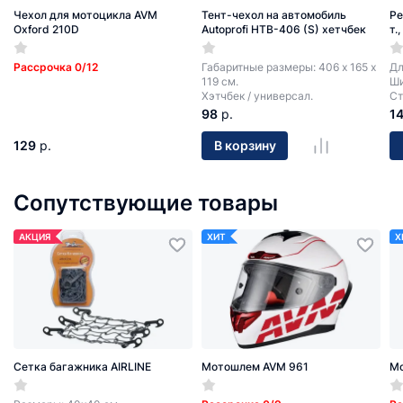
Чехол для мотоцикла AVM
Тент-чехол на автомобиль
Ре
Oxford 210D
Autoprofi HTB-406 (S) хетчбек
т.
Рассрочка 0/12
Габаритные размеры: 406 х 165 х
Дл
119 см.
Ши
Хэтчбек / универсал.
Ст
98
р.
1
129
р.
В корзину
Сопутствующие товары
АКЦИЯ
ХИТ
Х
Сетка багажника AIRLINE
Мотошлем AVM 961
М