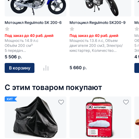
Мотоцикл Regulmoto SK 200-6
Мотоцикл Regulmoto SK200-9
Мо
Под заказ до 40 раб. дней
Под заказ до 40 раб. дней
Мо
Мощность 14.9 л.с
Мощность 13.6 л.с, Объем
Об
Объём 200 см³
двигателя 200 см3, Электро/
5 
5 передач
кикстартер, Количество
Эл
Электростартер + кик-стартер
скоростей 5
5 506
р.
4
5 660
р.
В корзину
С этим товаром покупают
ХИТ