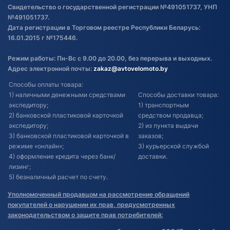
Свидетельство о государственной регистрации №491051737, УНП
№491051737.
Дата регистрации в Торговом реестре Республики Беларусь:
16.01.2015 г №175446.
Режим работы: Пн-Вс с 9.00 до 20.00, без перерыва и выходных.
Адрес электронной почты:
zakaz@avtovelomoto.by
Способы оплаты товара:
1) наличными денежными средствами
Способы доставки товара:
экспедитору;
1) транспортным
2) банковской пластиковой карточкой
средством продавца;
экспедитору;
2) из пункта выдачи
3) банковской пластиковой карточкой в
заказов;
режиме «онлайн»;
3) курьерской службой
4) оформление кредита через банк/
доставки.
лизинг;
5) безналичный расчет по счету.
Уполномоченный продавцом на рассмотрение обращений
покупателей о нарушении их прав, предусмотренных
законодательством о защите прав потребителей: