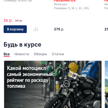
Размеры: 40х40 см
Рассрочка 0/9
Ра
Интеграл
Ин
Размеры: S, M, L, XL, XXL
Ра
р.
25
р.
30
275
р.
2
В корзину
Будь в курсе
Все
Новости
Обзоры
Статьи