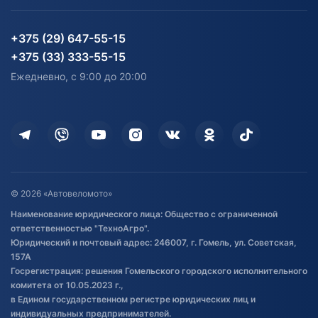
Блог
Согласие на обработку
Агротехника
Партнерам
персональных данных
Огород и дача
Мототехника
Карта сайта
Информация до получения
Водный транспорт
Агротехника
+375 (29) 647-55-15
согласия на обработку
Электротранспорт
Электротранспорт
+375 (33) 333-55-15
персональных данных
Активный отдых и спорт
Лодочные моторные
Ежедневно, с 9:00 до 20:00
Доставка
Здоровье
Оплата
Для дома
Кредит и рассрочка
Дополнительные услуги
Гарантия и возврат
Оставить отзыв
Договор публичной оферты
© 2026 «Автовеломото»
Правила публикации отзывов о
Наименование юридического лица: Общество с ограниченной
товаре
ответственностью "ТехноАгро".
Обработка файлов cookie
Юридический и почтовый адрес: 246007, г. Гомель, ул. Советская,
Постановка транспорта на учет
157А
Госрегистрация: решения Гомельского городского исполнительного
Обновления в ЭПТС 2024
комитета от 10.05.2023 г.,
в Едином государственном регистре юридических лиц и
индивидуальных предпринимателей.