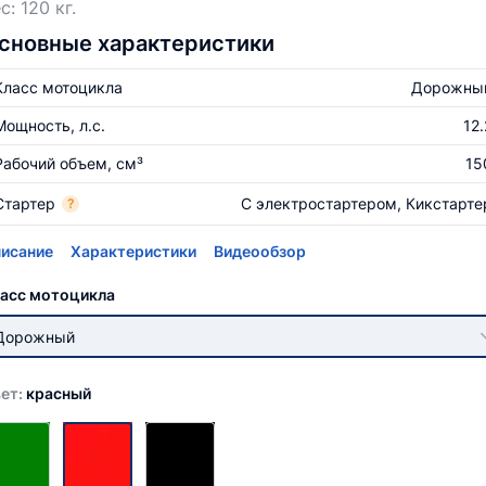
с: 120 кг.
сновные характеристики
Класс мотоцикла
Дорожны
Мощность, л.с.
12.
Рабочий объем, см³
15
Стартер
С электростартером, Кикстарте
?
исание
Характеристики
Видеообзор
асс мотоцикла
Дорожный
ет:
красный