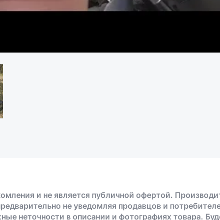
омления и не является публичной офертой. Производи
предварительно не уведомляя продавцов и потребителе
жные неточности в описании и фотографиях товара. Бу