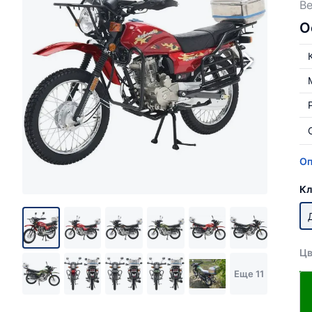
Ве
О
Оп
Кл
Цв
Еще 11