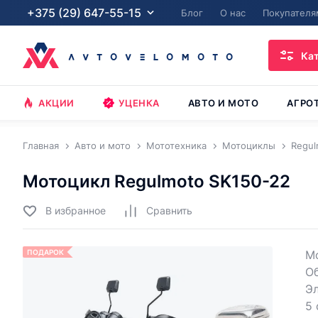
+375 (29) 647-55-15
Блог
О нас
Покупателя
Ка
АКЦИИ
УЦЕНКА
АВТО И МОТО
АГРО
Главная
Авто и мото
Мототехника
Мотоциклы
Regul
Мотоцикл Regulmoto SK150-22
В избранное
Cравнить
ПОДАРОК
Мо
Об
Эл
5 