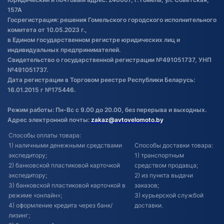
Постановка транспорта на учет
157А
Госрегистрация: решения Гомельского городского исполнительного
Обновления в ЭПТС 2024
комитета от 10.05.2023 г.,
в Едином государственном регистре юридических лиц и
индивидуальных предпринимателей.
Свидетельство о государственной регистрации №491051737, УНП
№491051737.
Дата регистрации в Торговом реестре Республики Беларусь:
16.01.2015 г №175446.
Режим работы: Пн-Вс с 9.00 до 20.00, без перерыва и выходных.
Адрес электронной почты:
zakaz@avtovelomoto.by
Способы оплаты товара:
1) наличными денежными средствами
Способы доставки товара:
экспедитору;
1) транспортным
2) банковской пластиковой карточкой
средством продавца;
экспедитору;
2) из пункта выдачи
3) банковской пластиковой карточкой в
заказов;
режиме «онлайн»;
3) курьерской службой
4) оформление кредита через банк/
доставки.
лизинг;