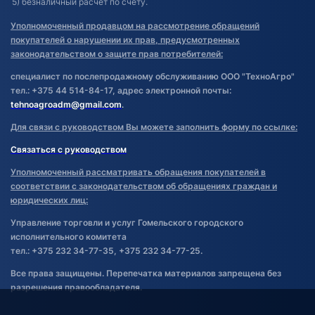
5) безналичный расчет по счету.
Уполномоченный продавцом на рассмотрение обращений
покупателей о нарушении их прав, предусмотренных
законодательством о защите прав потребителей:
специалист по послепродажному обслуживанию ООО "ТехноАгро"
тел.: +375 44 514-84-17, адрес электронной почты:
tehnoagroadm@gmail.com
.
Для связи с руководством Вы можете заполнить форму по ссылке:
Связаться с руководством
Уполномоченный рассматривать обращения покупателей в
соответствии с законодательством об обращениях граждан и
юридических лиц:
Управление торговли и услуг Гомельского городского
исполнительного комитета
тел.: +375 232 34-77-35, +375 232 34-77-25.
Все права защищены. Перепечатка материалов запрещена без
разрешения правообладателя.