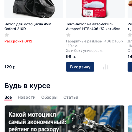
Чехол для мотоцикла AVM
Тент-чехол на автомобиль
Ре
Oxford 210D
Autoprofi HTB-406 (S) хетчбек
т.
Рассрочка 0/12
Габаритные размеры: 406 х 165 х
Дл
119 см.
Ши
Хэтчбек / универсал.
Ст
98
р.
1
129
р.
В корзину
Будь в курсе
Все
Новости
Обзоры
Статьи