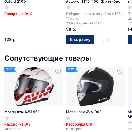
Oxford 210D
Autoprofi HTB-406 (S) хетчбек
т.
Рассрочка 0/12
Габаритные размеры: 406 х 165 х
Дл
119 см.
Ши
Хэтчбек / универсал.
Ст
98
р.
1
129
р.
В корзину
Сопутствующие товары
ХИТ
ХИТ
Мотошлем AVM 961
Мотошлем AVM 903
Ма
SP
Рассрочка 0/9
Рассрочка 0/9
Интеграл
Интеграл
Ли