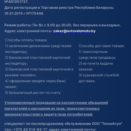
№491051737.
Дата регистрации в Торговом реестре Республики Беларусь:
16.01.2015 г №175446.
Режим работы: Пн-Вс с 9.00 до 20.00, без перерыва и выходных.
Адрес электронной почты:
zakaz@avtovelomoto.by
Способы оплаты товара:
1) наличными денежными средствами
Способы доставки товара:
экспедитору;
1) транспортным
2) банковской пластиковой карточкой
средством продавца;
экспедитору;
2) из пункта выдачи
3) банковской пластиковой карточкой в
заказов;
режиме «онлайн»;
3) курьерской службой
4) оформление кредита через банк/
доставки.
лизинг;
5) безналичный расчет по счету.
Уполномоченный продавцом на рассмотрение обращений
покупателей о нарушении их прав, предусмотренных
законодательством о защите прав потребителей:
специалист по послепродажному обслуживанию ООО "ТехноАгро"
тел.: +375 44 514-84-17, адрес электронной почты: