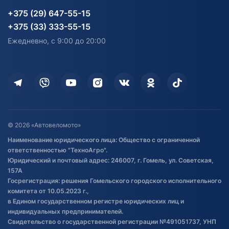
Карта сайта
Информация до получения
Водный транспорт
Агротехника
+375 (29) 647-55-15
согласия на обработку
Электротранспорт
Электротранспорт
+375 (33) 333-55-15
персональных данных
Активный отдых и спорт
Лодочные моторные
Ежедневно, с 9:00 до 20:00
Доставка
Здоровье
Оплата
Для дома
Кредит и рассрочка
Дополнительные услуги
Гарантия и возврат
Оставить отзыв
Договор публичной оферты
© 2026 «Автовеломото»
Правила публикации отзывов о
Наименование юридического лица: Общество с ограниченной
товаре
ответственностью "ТехноАгро".
Обработка файлов cookie
Юридический и почтовый адрес: 246007, г. Гомель, ул. Советская,
Постановка транспорта на учет
157А
Госрегистрация: решения Гомельского городского исполнительного
Обновления в ЭПТС 2024
комитета от 10.05.2023 г.,
в Едином государственном регистре юридических лиц и
индивидуальных предпринимателей.
Свидетельство о государственной регистрации №491051737, УНП