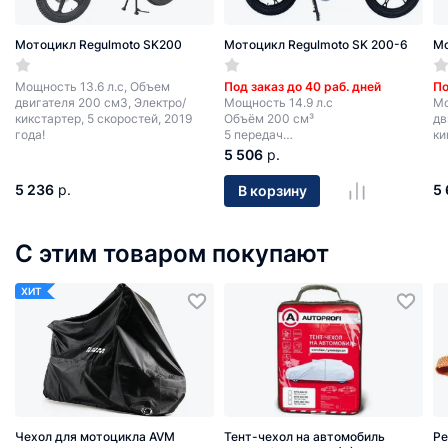
Мотоцикл Regulmoto SK200
Мотоцикл Regulmoto SK 200-6
Мо
Мощность 13.6 л.с, Объем
Под заказ до 40 раб. дней
По
двигателя 200 см3, Электро/
Мощность 14.9 л.с
Мо
кикстартер, 5 скоростей, 2019
Объём 200 см³
дв
года!
5 передач
ки
Электростартер + кик-стартер
ск
5 506
р.
5 236
р.
5
В корзину
С этим товаром покупают
ХИТ
Чехол для мотоцикла AVM
Тент-чехол на автомобиль
Ре