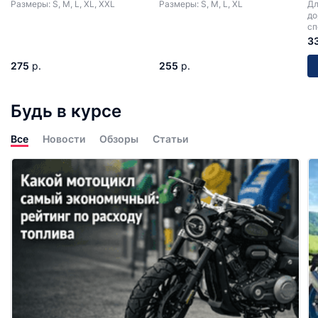
Размеры: S, M, L, XL, XXL
Размеры: S, M, L, XL
Дл
до
сп
мо
3
275
р.
255
р.
Будь в курсе
Все
Новости
Обзоры
Статьи