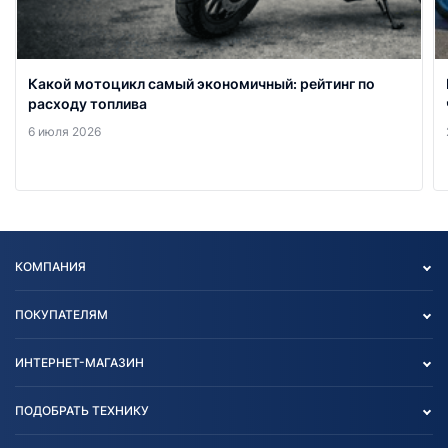
Какой мотоцикл самый экономичный: рейтинг по
расходу топлива
6 июля 2026
КОМПАНИЯ
Опт
ПОКУПАТЕЛЯМ
О нас
Контакты
Политика конфиденциальности
ИНТЕРНЕТ-МАГАЗИН
Тест-драйв
Отзыв согласия обработки
Вакансии
персональных данных
Авто и Мото
ПОДОБРАТЬ ТЕХНИКУ
Блог
Согласие на обработку
Агротехника
Партнерам
персональных данных
Огород и дача
Мототехника