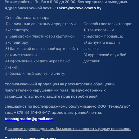
Режим работы: Пн-Вс с 9.00 до 20.00, без перерыва и выходных.
Адрес электронной почты:
zakaz@avtovelomoto.by
Способы оплаты товара:
1) наличными денежными средствами
Способы доставки товара:
экспедитору;
1) транспортным
2) банковской пластиковой карточкой
средством продавца;
экспедитору;
2) из пункта выдачи
3) банковской пластиковой карточкой в
заказов;
режиме «онлайн»;
3) курьерской службой
4) оформление кредита через банк/
доставки.
лизинг;
5) безналичный расчет по счету.
Уполномоченный продавцом на рассмотрение обращений
покупателей о нарушении их прав, предусмотренных
законодательством о защите прав потребителей:
специалист по послепродажному обслуживанию ООО "ТехноАгро"
тел.: +375 44 514-84-17, адрес электронной почты:
tehnoagroadm@gmail.com
.
Для связи с руководством Вы можете заполнить форму по ссылке:
Связаться с руководством