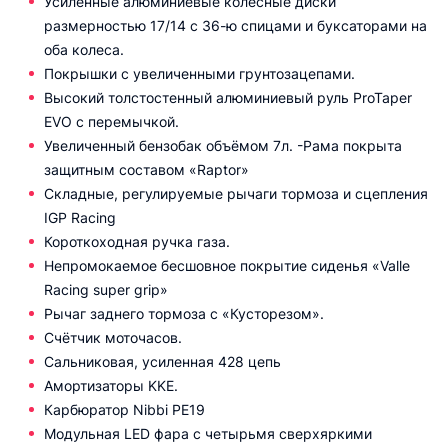
Усиленные алюминиевые колесные диски
размерностью 17/14 с 36-ю спицами и буксаторами на
оба колеса.
Покрышки c увеличенными грунтозацепами.
Высокий толстостенный алюминиевый руль ProTaper
EVO с перемычкой.
Увеличенный бензобак объёмом 7л. -Рама покрыта
защитным составом «Raptor»
Складные, регулируемые рычаги тормоза и сцепления
IGP Racing
Короткоходная ручка газа.
Непромокаемое бесшовное покрытие сиденья «Valle
Racing super grip»
Рычаг заднего тормоза с «Кусторезом».
Счётчик моточасов.
Сальниковая, усиленная 428 цепь
Амортизаторы KKE.
Карбюратор Nibbi PE19
Модульная LED фара с четырьмя сверхяркими