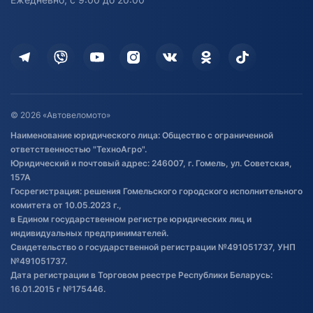
Доставка
Здоровье
Оплата
Для дома
Кредит и рассрочка
Дополнительные услуги
Гарантия и возврат
Оставить отзыв
Договор публичной оферты
© 2026 «Автовеломото»
Правила публикации отзывов о
Наименование юридического лица: Общество с ограниченной
товаре
ответственностью "ТехноАгро".
Обработка файлов cookie
Юридический и почтовый адрес: 246007, г. Гомель, ул. Советская,
Постановка транспорта на учет
157А
Госрегистрация: решения Гомельского городского исполнительного
Обновления в ЭПТС 2024
комитета от 10.05.2023 г.,
в Едином государственном регистре юридических лиц и
индивидуальных предпринимателей.
Свидетельство о государственной регистрации №491051737, УНП
№491051737.
Дата регистрации в Торговом реестре Республики Беларусь:
16.01.2015 г №175446.