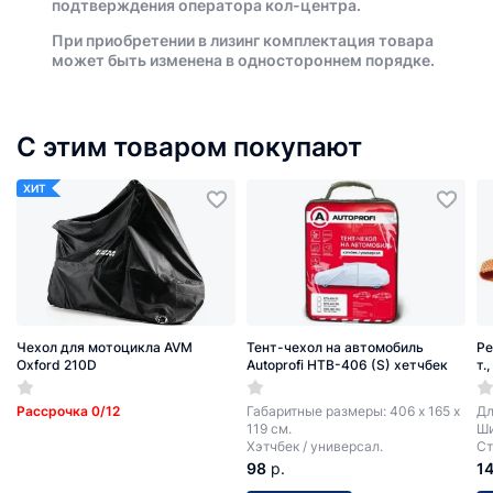
подтверждения оператора кол-центра.
При приобретении в лизинг комплектация товара
может быть изменена в одностороннем порядке.
С этим товаром покупают
ХИТ
Чехол для мотоцикла AVM
Тент-чехол на автомобиль
Ре
Oxford 210D
Autoprofi HTB-406 (S) хетчбек
т.
Рассрочка 0/12
Габаритные размеры: 406 х 165 х
Дл
119 см.
Ши
Хэтчбек / универсал.
Ст
98
р.
1