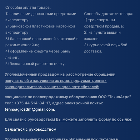
Способы оплаты товара:
1) наличными денежными средствами
Способы доставки товара:
экспедитору;
1) транспортным
2) банковской пластиковой карточкой
средством продавца;
экспедитору;
2) из пункта выдачи
3) банковской пластиковой карточкой в
заказов;
режиме «онлайн»;
3) курьерской службой
4) оформление кредита через банк/
доставки.
лизинг;
5) безналичный расчет по счету.
Уполномоченный продавцом на рассмотрение обращений
покупателей о нарушении их прав, предусмотренных
законодательством о защите прав потребителей:
специалист по послепродажному обслуживанию ООО "ТехноАгро"
тел.: +375 44 514-84-17, адрес электронной почты:
tehnoagroadm@gmail.com
.
Для связи с руководством Вы можете заполнить форму по ссылке:
Связаться с руководством
Уполномоченный рассматривать обращения покупателей в