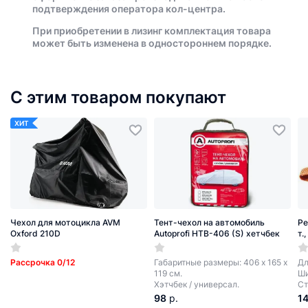
подтверждения оператора кол-центра.
При приобретении в лизинг комплектация товара
может быть изменена в одностороннем порядке.
С этим товаром покупают
ХИТ
Чехол для мотоцикла AVM
Тент-чехол на автомобиль
Ре
Oxford 210D
Autoprofi HTB-406 (S) хетчбек
т.
Рассрочка 0/12
Габаритные размеры: 406 х 165 х
Дл
119 см.
Ши
Хэтчбек / универсал.
Ст
98
р.
1