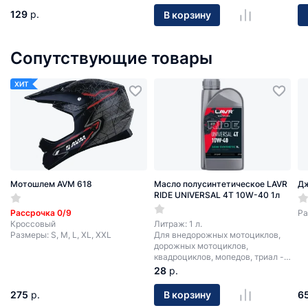
129
р.
В корзину
Сопутствующие товары
ХИТ
Мотошлем AVM 618
Масло полусинтетическое LAVR
Д
RIDE UNIVERSAL 4T 10W-40 1л
Рассрочка 0/9
Ра
Кроссовый
Литраж: 1 л.
Размеры: S, M, L, XL, XXL
Для внедорожных мотоциклов,
дорожных мотоциклов,
квадроциклов, мопедов, триал -
мотоциклов.
28
р.
275
р.
6
В корзину