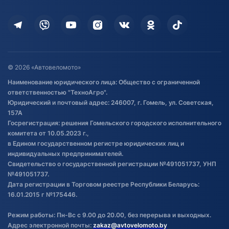
Оплата
Для дома
Кредит и рассрочка
Дополнительные услуги
Гарантия и возврат
Оставить отзыв
Договор публичной оферты
© 2026 «Автовеломото»
Правила публикации отзывов о
Наименование юридического лица: Общество с ограниченной
товаре
ответственностью "ТехноАгро".
Обработка файлов cookie
Юридический и почтовый адрес: 246007, г. Гомель, ул. Советская,
Постановка транспорта на учет
157А
Госрегистрация: решения Гомельского городского исполнительного
Обновления в ЭПТС 2024
комитета от 10.05.2023 г.,
в Едином государственном регистре юридических лиц и
индивидуальных предпринимателей.
Свидетельство о государственной регистрации №491051737, УНП
№491051737.
Дата регистрации в Торговом реестре Республики Беларусь:
16.01.2015 г №175446.
Режим работы: Пн-Вс с 9.00 до 20.00, без перерыва и выходных.
Адрес электронной почты:
zakaz@avtovelomoto.by