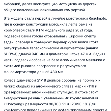
вибраций, делая эксплуатацию мотоцикла на дорогах
общего пользования максимально комфортной.
Эта модель стала первой в линейке мототехники Regulmoto,
где в основу конструкции мотоцикла легла рама из
хромолевой стали KTM модельного ряда 2021 года.
Подвеска байка готова отрабатывать широкий спектр
задач: спереди в траверсах перевернутой вилки стоят
регулируемые телескопические амортизаторы (аналог
SHOWA) длиной 940 мм и диаметром штока 47 мм. Задняя
часть подвески собрана на базе алюминиевого маятника с
системой рычагов прогрессии и регулируемого
моноамортизатора длиной 480 мм.
Колеса диаметром 21/18 дюймов собраны на прочных и
легких ободьях из алюминиевого сплава марки 7116 и
фрезерованных алюминиевых ступицах. В стоке стоит
внедорожная резина с увеличенными грунтозацепами
«Chaoyang» размерности 80/100-21 и 120/90-18. Для
комфортного передвижения по асфальтированным дорогам