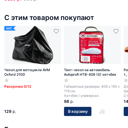
С этим товаром покупают
ХИТ
Чехол для мотоцикла AVM
Тент-чехол на автомобиль
Ре
Oxford 210D
Autoprofi HTB-406 (S) хетчбек
т.
Рассрочка 0/12
Габаритные размеры: 406 х 165 х
Дл
119 см.
Ши
Хэтчбек / универсал.
Ст
98
р.
1
129
р.
В корзину