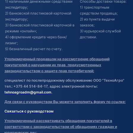
1) наличными денежными средствами
Способы доставки товара:
экспедитору;
1) транспортным
2) банковской пластиковой карточкой
средством продавца;
экспедитору;
2) из пункта выдачи
3) банковской пластиковой карточкой в
заказов;
режиме «онлайн»;
3) курьерской службой
4) оформление кредита через банк/
доставки.
лизинг;
5) безналичный расчет по счету.
Уполномоченный продавцом на рассмотрение обращений
покупателей о нарушении их прав, предусмотренных
законодательством о защите прав потребителей:
специалист по послепродажному обслуживанию ООО "ТехноАгро"
тел.: +375 44 514-84-17, адрес электронной почты:
tehnoagroadm@gmail.com
.
Для связи с руководством Вы можете заполнить форму по ссылке:
Связаться с руководством
Уполномоченный рассматривать обращения покупателей в
соответствии с законодательством об обращениях граждан и
юридических лиц: