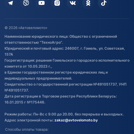
Дополнительные услуги
Гарантия и возврат
Оставить отзыв
Договор публичной оферты
© 2026 «Автовеломото»
Правила публикации отзывов о
Наименование юридического лица: Общество с ограниченной
товаре
ответственностью "ТехноАгро".
Обработка файлов cookie
Юридический и почтовый адрес: 246007, г. Гомель, ул. Советская,
Постановка транспорта на учет
157А
Госрегистрация: решения Гомельского городского исполнительного
Обновления в ЭПТС 2024
комитета от 10.05.2023 г.,
в Едином государственном регистре юридических лиц и
индивидуальных предпринимателей.
Свидетельство о государственной регистрации №491051737, УНП
№491051737.
Дата регистрации в Торговом реестре Республики Беларусь:
16.01.2015 г №175446.
Режим работы: Пн-Вс с 9.00 до 20.00, без перерыва и выходных.
Адрес электронной почты:
zakaz@avtovelomoto.by
Способы оплаты товара: