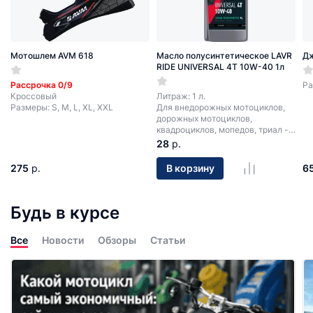
Мотошлем AVM 618
Масло полусинтетическое LAVR
Д
RIDE UNIVERSAL 4T 10W-40 1л
Рассрочка 0/9
Ра
Кроссовый
Литраж: 1 л.
Размеры: S, M, L, XL, XXL
Для внедорожных мотоциклов,
дорожных мотоциклов,
квадроциклов, мопедов, триал -
мотоциклов.
28
р.
275
р.
6
В корзину
Будь в курсе
Все
Новости
Обзоры
Статьи