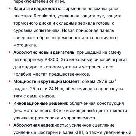
переключателей от KTM.
Защита и надежность
: фирменная неломающаяся
пластика Regulmoto, усиленная защита рук, защита
тормозного диска и складные зеркала готовы к
суровым испытаниям. Новая приборная панель
завершает образ современного и технологичного
мотоцикла.
Абсолютно новый двигатель
, пришедший на смену
легендарному PR300. Это идеальный силовой агрегат
для эндуро, в котором учтены и устранены все
«слабые места» предшественников.
Мощность и крутящий момент
: объем 297.9 см³
выдает 25 л.с. и 24 N⋅m, обеспечивая «паровозную»
тягу с самых низов.
Инновационные решения
: облегченная конструкция
(вес мотора всего 33 кг) и смещенный центр тяжести
улучшают развесовку и управляемость.
Абсолютная надежность
: усиленное сцепление,
усиленные шестерни и валы КПП, а также увеличенный