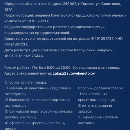
Обработка файлов cookie
Юридический и почтовый адрес: 246007, г. Гомель, ул. Советская,
Постановка транспорта на учет
157А
Госрегистрация: решения Гомельского городского исполнительного
Обновления в ЭПТС 2024
комитета от 10.05.2023 г.,
в Едином государственном регистре юридических лиц и
индивидуальных предпринимателей.
Свидетельство о государственной регистрации №491051737, УНП
№491051737.
Дата регистрации в Торговом реестре Республики Беларусь:
16.01.2015 г №175446.
Режим работы: Пн-Вс с 9.00 до 20.00, без перерыва и выходных.
Адрес электронной почты:
zakaz@avtovelomoto.by
Способы оплаты товара:
1) наличными денежными средствами
Способы доставки товара:
экспедитору;
1) транспортным
2) банковской пластиковой карточкой
средством продавца;
экспедитору;
2) из пункта выдачи
3) банковской пластиковой карточкой в
заказов;
режиме «онлайн»;
3) курьерской службой
4) оформление кредита через банк/
доставки.
лизинг;