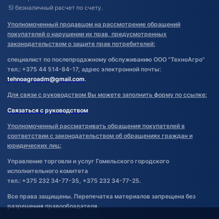
5) безналичный расчет по счету.
Уполномоченный продавцом на рассмотрение обращений
покупателей о нарушении их прав, предусмотренных
законодательством о защите прав потребителей:
специалист по послепродажному обслуживанию ООО "ТехноАгро"
тел.: +375 44 514-84-17, адрес электронной почты:
tehnoagroadm@gmail.com
.
Для связи с руководством Вы можете заполнить форму по ссылке:
Связаться с руководством
Уполномоченный рассматривать обращения покупателей в
соответствии с законодательством об обращениях граждан и
юридических лиц:
Управление торговли и услуг Гомельского городского
исполнительного комитета
тел.: +375 232 34-77-35, +375 232 34-77-25.
Все права защищены. Перепечатка материалов запрещена без
разрешения правообладателя.