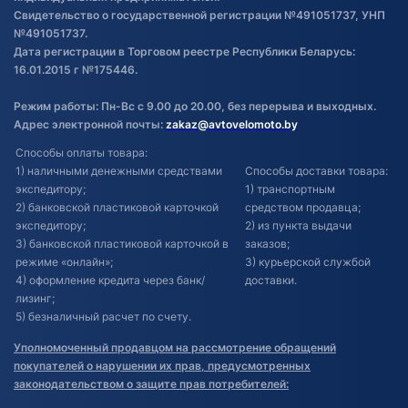
Свидетельство о государственной регистрации №491051737, УНП
№491051737.
Дата регистрации в Торговом реестре Республики Беларусь:
16.01.2015 г №175446.
Режим работы: Пн-Вс с 9.00 до 20.00, без перерыва и выходных.
Адрес электронной почты:
zakaz@avtovelomoto.by
Способы оплаты товара:
1) наличными денежными средствами
Способы доставки товара:
экспедитору;
1) транспортным
2) банковской пластиковой карточкой
средством продавца;
экспедитору;
2) из пункта выдачи
3) банковской пластиковой карточкой в
заказов;
режиме «онлайн»;
3) курьерской службой
4) оформление кредита через банк/
доставки.
лизинг;
5) безналичный расчет по счету.
Уполномоченный продавцом на рассмотрение обращений
покупателей о нарушении их прав, предусмотренных
законодательством о защите прав потребителей: