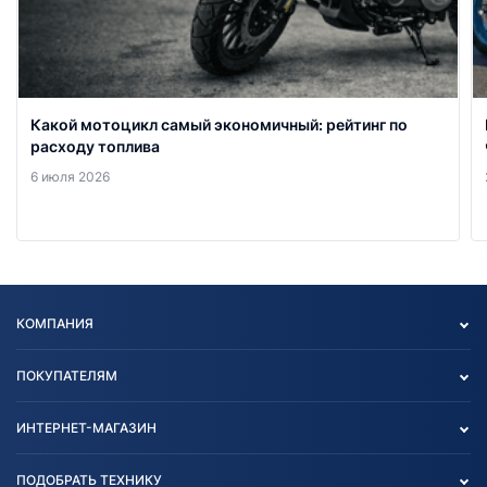
Какой мотоцикл самый экономичный: рейтинг по
расходу топлива
6 июля 2026
КОМПАНИЯ
Опт
ПОКУПАТЕЛЯМ
О нас
Контакты
Политика конфиденциальности
ИНТЕРНЕТ-МАГАЗИН
Тест-драйв
Отзыв согласия обработки
Вакансии
персональных данных
Авто и Мото
ПОДОБРАТЬ ТЕХНИКУ