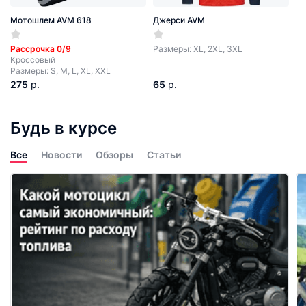
Мотошлем AVM 618
Джерси AVM
Рассрочка 0/9
Размеры: XL, 2XL, 3XL
Кроссовый
Размеры: S, M, L, XL, XXL
275
р.
65
р.
Будь в курсе
Все
Новости
Обзоры
Статьи