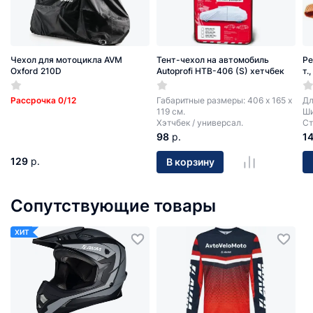
Чехол для мотоцикла AVM
Тент-чехол на автомобиль
Ре
Oxford 210D
Autoprofi HTB-406 (S) хетчбек
т.
Рассрочка 0/12
Габаритные размеры: 406 х 165 х
Дл
119 см.
Ши
Хэтчбек / универсал.
Ст
98
р.
1
129
р.
В корзину
Сопутствующие товары
ХИТ