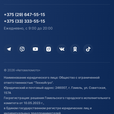
Блог
Согласие на обработку
Агротехника
Партнерам
персональных данных
Огород и дача
Мототехника
Карта сайта
Информация до получения
Водный транспорт
Агротехника
+375 (29) 647-55-15
согласия на обработку
Электротранспорт
Электротранспорт
+375 (33) 333-55-15
персональных данных
Активный отдых и спорт
Лодочные моторные
Ежедневно, с 9:00 до 20:00
Доставка
Здоровье
Оплата
Для дома
Кредит и рассрочка
Дополнительные услуги
Гарантия и возврат
Оставить отзыв
Договор публичной оферты
© 2026 «Автовеломото»
Правила публикации отзывов о
Наименование юридического лица: Общество с ограниченной
товаре
ответственностью "ТехноАгро".
Обработка файлов cookie
Юридический и почтовый адрес: 246007, г. Гомель, ул. Советская,
Постановка транспорта на учет
157А
Госрегистрация: решения Гомельского городского исполнительного
Обновления в ЭПТС 2024
комитета от 10.05.2023 г.,
в Едином государственном регистре юридических лиц и
индивидуальных предпринимателей.