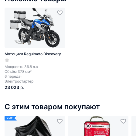
Мотоцикл Regulmoto Discovery
Мощность 36.8 л.с
Объём 378 см³
6 передач
Электростартер
23 023
р.
С этим товаром покупают
ХИТ