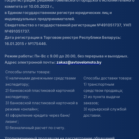
Госрегистрация: решения Гомельского городского исполнительного
Обновления в ЭПТС 2024
комитета от 10.05.2023 г.,
в Едином государственном регистре юридических лиц и
индивидуальных предпринимателей.
Свидетельство о государственной регистрации №491051737, УНП
№491051737.
Дата регистрации в Торговом реестре Республики Беларусь:
16.01.2015 г №175446.
Режим работы: Пн-Вс с 9.00 до 20.00, без перерыва и выходных.
Адрес электронной почты:
zakaz@avtovelomoto.by
Способы оплаты товара:
1) наличными денежными средствами
Способы доставки товара:
экспедитору;
1) транспортным
2) банковской пластиковой карточкой
средством продавца;
экспедитору;
2) из пункта выдачи
3) банковской пластиковой карточкой в
заказов;
режиме «онлайн»;
3) курьерской службой
4) оформление кредита через банк/
доставки.
лизинг;
5) безналичный расчет по счету.
Уполномоченный продавцом на рассмотрение обращений