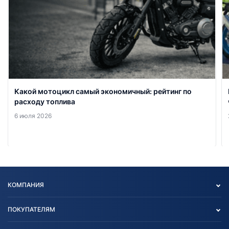
Какой мотоцикл самый экономичный: рейтинг по
расходу топлива
6 июля 2026
КОМПАНИЯ
Опт
ПОКУПАТЕЛЯМ
О нас
Контакты
Политика конфиденциальности