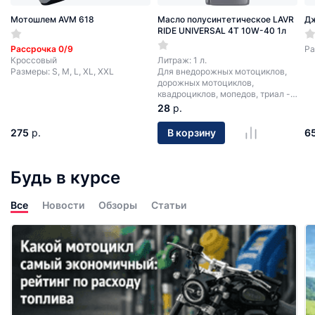
Мотошлем AVM 618
Масло полусинтетическое LAVR
Д
RIDE UNIVERSAL 4T 10W-40 1л
Рассрочка 0/9
Ра
Кроссовый
Литраж: 1 л.
Размеры: S, M, L, XL, XXL
Для внедорожных мотоциклов,
дорожных мотоциклов,
квадроциклов, мопедов, триал -
мотоциклов.
28
р.
275
р.
6
В корзину
Будь в курсе
Все
Новости
Обзоры
Статьи