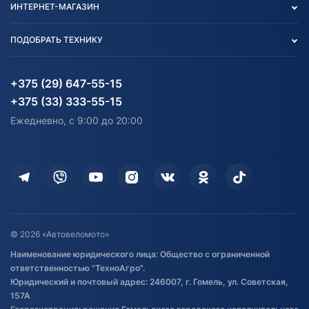
ИНТЕРНЕТ-МАГАЗИН
Тест-драйв
Отзыв согласия обработки
Вакансии
персональных данных
Авто и Мото
ПОДОБРАТЬ ТЕХНИКУ
Блог
Согласие на обработку
Агротехника
Партнерам
персональных данных
Огород и дача
Мототехника
Карта сайта
Информация до получения
Водный транспорт
Агротехника
+375 (29) 647-55-15
согласия на обработку
Электротранспорт
Электротранспорт
+375 (33) 333-55-15
персональных данных
Активный отдых и спорт
Лодочные моторные
Ежедневно, с 9:00 до 20:00
Доставка
Здоровье
Оплата
Для дома
Кредит и рассрочка
Дополнительные услуги
Гарантия и возврат
Оставить отзыв
Договор публичной оферты
© 2026 «Автовеломото»
Правила публикации отзывов о
Наименование юридического лица: Общество с ограниченной
товаре
ответственностью "ТехноАгро".
Обработка файлов cookie
Юридический и почтовый адрес: 246007, г. Гомель, ул. Советская,
Постановка транспорта на учет
157А