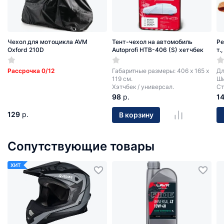
Чехол для мотоцикла AVM
Тент-чехол на автомобиль
Ре
Oxford 210D
Autoprofi HTB-406 (S) хетчбек
т.
Рассрочка 0/12
Габаритные размеры: 406 х 165 х
Дл
119 см.
Ши
Хэтчбек / универсал.
Ст
98
р.
1
129
р.
В корзину
Сопутствующие товары
ХИТ