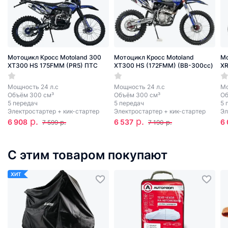
Мотоцикл Кросс Motoland 300
Мотоцикл Кросс Motoland
Мо
XT300 HS 175FMM (PR5) ПТС
XT300 HS (172FMM) (BB-300cc)
XR
Мощность 24 л.с
Мощность 24 л.с
Мо
Объём 300 см³
Объём 300 см³
Об
5 передач
5 передач
5 
Электростартер + кик-стартер
Электростартер + кик-стартер
Эл
р.
р.
6 908
6 537
6 
р.
р.
7 599
7 190
С этим товаром покупают
ХИТ