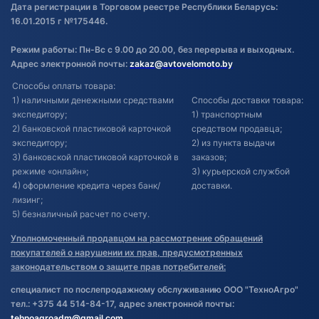
Дата регистрации в Торговом реестре Республики Беларусь:
16.01.2015 г №175446.
Режим работы: Пн-Вс с 9.00 до 20.00, без перерыва и выходных.
Адрес электронной почты:
zakaz@avtovelomoto.by
Способы оплаты товара:
1) наличными денежными средствами
Способы доставки товара:
экспедитору;
1) транспортным
2) банковской пластиковой карточкой
средством продавца;
экспедитору;
2) из пункта выдачи
3) банковской пластиковой карточкой в
заказов;
режиме «онлайн»;
3) курьерской службой
4) оформление кредита через банк/
доставки.
лизинг;
5) безналичный расчет по счету.
Уполномоченный продавцом на рассмотрение обращений
покупателей о нарушении их прав, предусмотренных
законодательством о защите прав потребителей:
специалист по послепродажному обслуживанию ООО "ТехноАгро"
тел.: +375 44 514-84-17, адрес электронной почты:
tehnoagroadm@gmail.com
.