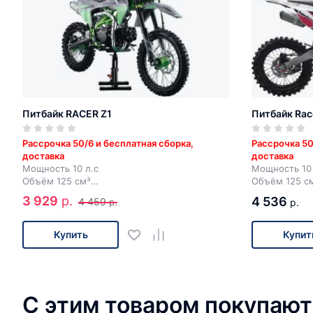
Питбайк RACER Z1
Питбайк Rac
Рассрочка 50/6 и бесплатная сборка,
Рассрочка 50
доставка
доставка
Мощность 10 л.с
Мощность 10 
Объём 125 см³
Объём 125 с
4 передачи
4 передачи
3 929
р.
4 536
4 459
р.
р.
Электростартер + кик-стартер
Электростарт
Купить
Купит
С этим товаром покупают