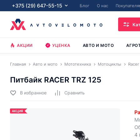
+375 (29) 647-55-15
Блог
О нас
Покупателя
Ка
АКЦИИ
УЦЕНКА
АВТО И МОТО
АГРО
Главная
Авто и мото
Мототехника
Мотоциклы
Racer
Питбайк RACER TRZ 125
В избранное
Cравнить
АКЦИЯ
Ра
Мо
Об
4 