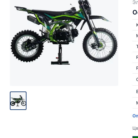
Эл
О
Оп
Цв