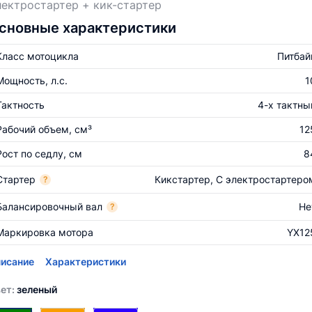
ектростартер + кик-стартер
сновные характеристики
Класс мотоцикла
Питбай
Мощность, л.с.
1
Тактность
4-х тактны
Рабочий объем, см³
12
Рост по седлу, см
8
Стартер
Кикстартер, С электростартеро
?
Балансировочный вал
Не
?
Маркировка мотора
YX12
исание
Характеристики
ет:
зеленый