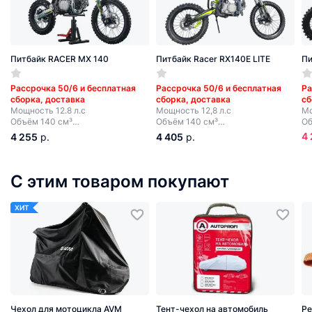
Питбайк RACER MX 140
Питбайк Racer RX140E LITE
Пи
Рассрочка 50/6 и бесплатная
Рассрочка 50/6 и бесплатная
Ра
сборка, доставка
сборка, доставка
сб
Мощность 12.8 л.с
Мощность 12,8 л.с
Мо
Объём 140 см³
Объём 140 см³
Об
4 передачи
4 передачи
4 
4
4 255
р.
4 405
р.
Электростартер + кик-стартер
С электростартером
Эл
С этим товаром покупают
ХИТ
Чехол для мотоцикла AVM
Тент-чехол на автомобиль
Ре