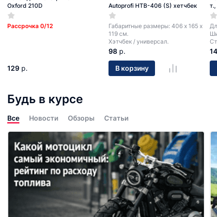
Oxford 210D
Autoprofi HTB-406 (S) хетчбек
т.
Рассрочка 0/12
Габаритные размеры: 406 х 165 х
Дл
119 см.
Ши
Хэтчбек / универсал.
Ст
98
р.
1
129
р.
В корзину
Будь в курсе
Все
Новости
Обзоры
Статьи