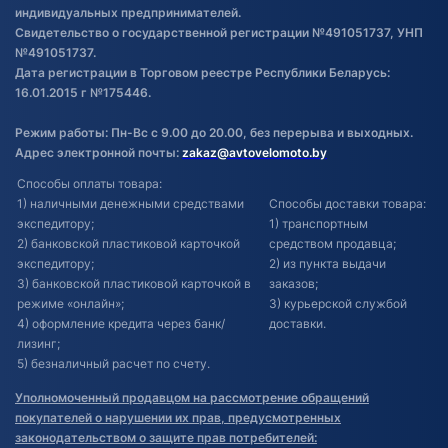
индивидуальных предпринимателей.
Свидетельство о государственной регистрации №491051737, УНП
№491051737.
Дата регистрации в Торговом реестре Республики Беларусь:
16.01.2015 г №175446.
Режим работы: Пн-Вс с 9.00 до 20.00, без перерыва и выходных.
Адрес электронной почты:
zakaz@avtovelomoto.by
Способы оплаты товара:
1) наличными денежными средствами
Способы доставки товара:
экспедитору;
1) транспортным
2) банковской пластиковой карточкой
средством продавца;
экспедитору;
2) из пункта выдачи
3) банковской пластиковой карточкой в
заказов;
режиме «онлайн»;
3) курьерской службой
4) оформление кредита через банк/
доставки.
лизинг;
5) безналичный расчет по счету.
Уполномоченный продавцом на рассмотрение обращений
покупателей о нарушении их прав, предусмотренных
законодательством о защите прав потребителей: