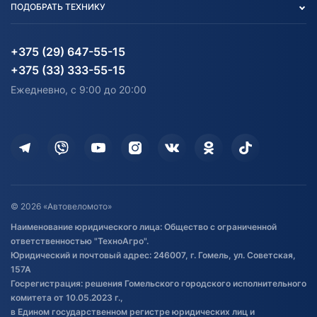
ПОДОБРАТЬ ТЕХНИКУ
Блог
Согласие на обработку
Агротехника
Партнерам
персональных данных
Огород и дача
Мототехника
Карта сайта
Информация до получения
Водный транспорт
Агротехника
+375 (29) 647-55-15
согласия на обработку
Электротранспорт
Электротранспорт
+375 (33) 333-55-15
персональных данных
Активный отдых и спорт
Лодочные моторные
Ежедневно, с 9:00 до 20:00
Доставка
Здоровье
Оплата
Для дома
Кредит и рассрочка
Дополнительные услуги
Гарантия и возврат
Оставить отзыв
Договор публичной оферты
© 2026 «Автовеломото»
Правила публикации отзывов о
Наименование юридического лица: Общество с ограниченной
товаре
ответственностью "ТехноАгро".
Обработка файлов cookie
Юридический и почтовый адрес: 246007, г. Гомель, ул. Советская,
Постановка транспорта на учет
157А
Госрегистрация: решения Гомельского городского исполнительного
Обновления в ЭПТС 2024
комитета от 10.05.2023 г.,
в Едином государственном регистре юридических лиц и