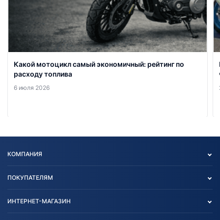
Какой мотоцикл самый экономичный: рейтинг по
расходу топлива
6 июля 2026
КОМПАНИЯ
Опт
ПОКУПАТЕЛЯМ
О нас
Контакты
Политика конфиденциальности
ИНТЕРНЕТ-МАГАЗИН
Тест-драйв
Отзыв согласия обработки
Вакансии
персональных данных
Авто и Мото