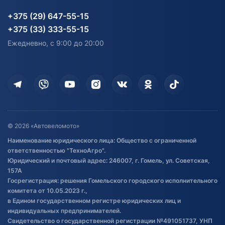
Партнерам
персональных данных
Огород и дача
Мототехника
Карта сайта
Информация до получения
Водный транспорт
Агротехника
+375 (29) 647-55-15
согласия на обработку
Электротранспорт
Электротранспорт
+375 (33) 333-55-15
персональных данных
Активный отдых и спорт
Лодочные моторные
Ежедневно, с 9:00 до 20:00
Доставка
Здоровье
Оплата
Для дома
Кредит и рассрочка
Дополнительные услуги
Гарантия и возврат
Оставить отзыв
Договор публичной оферты
© 2026 «Автовеломото»
Правила публикации отзывов о
Наименование юридического лица: Общество с ограниченной
товаре
ответственностью "ТехноАгро".
Обработка файлов cookie
Юридический и почтовый адрес: 246007, г. Гомель, ул. Советская,
Постановка транспорта на учет
157А
Госрегистрация: решения Гомельского городского исполнительного
Обновления в ЭПТС 2024
комитета от 10.05.2023 г.,
в Едином государственном регистре юридических лиц и
индивидуальных предпринимателей.
Свидетельство о государственной регистрации №491051737, УНП