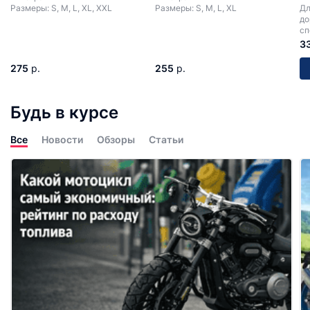
Размеры: S, M, L, XL, XXL
Размеры: S, M, L, XL
Дл
до
сп
мо
3
275
р.
255
р.
Будь в курсе
Все
Новости
Обзоры
Статьи