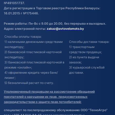
№491051737.
Дата регистрации в Торговом реестре Республики Беларусь:
16.01.2015 г №175446.
Режим работы: Пн-Вс с 9.00 до 20.00, без перерыва и выходных.
Адрес электронной почты:
zakaz@avtovelomoto.by
Способы оплаты товара:
1) наличными денежными средствами
Способы доставки товара:
экспедитору;
1) транспортным
2) банковской пластиковой карточкой
средством продавца;
экспедитору;
2) из пункта выдачи
3) банковской пластиковой карточкой в
заказов;
режиме «онлайн»;
3) курьерской службой
4) оформление кредита через банк/
доставки.
лизинг;
5) безналичный расчет по счету.
Уполномоченный продавцом на рассмотрение обращений
покупателей о нарушении их прав, предусмотренных
законодательством о защите прав потребителей:
специалист по послепродажному обслуживанию ООО "ТехноАгро"