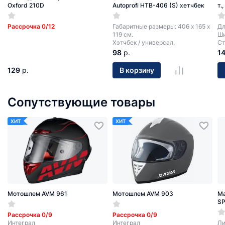
Oxford 210D
Autoprofi HTB-406 (S) хетчбек
т.
Рассрочка 0/12
Габаритные размеры: 406 х 165 х
Дл
119 см.
Ши
Хэтчбек / универсал.
Ст
98
р.
1
129
р.
В корзину
Сопутствующие товары
ХИТ
ХИТ
Мотошлем AVM 961
Мотошлем AVM 903
Ма
SP
Рассрочка 0/9
Рассрочка 0/9
Интеграл
Интеграл
Ли