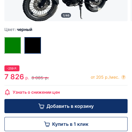
1/46
Цвет:
черный
-
259
Р.
7 826
от 205 р./мес.
?
р.
8 085
р.
Узнать о снижении цен
Добавить в корзину
Купить в 1 клик