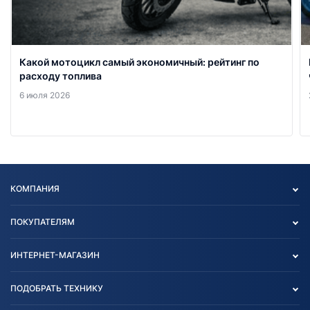
Какой мотоцикл самый экономичный: рейтинг по
расходу топлива
6 июля 2026
КОМПАНИЯ
Опт
ПОКУПАТЕЛЯМ
О нас
Контакты
Политика конфиденциальности
ИНТЕРНЕТ-МАГАЗИН
Тест-драйв
Отзыв согласия обработки
Вакансии
персональных данных
Авто и Мото
ПОДОБРАТЬ ТЕХНИКУ
Блог
Согласие на обработку
Агротехника