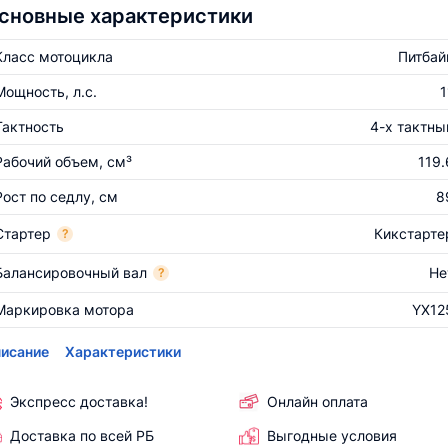
сновные характеристики
Класс мотоцикла
Питбай
Мощность, л.с.
1
Тактность
4-х тактны
Рабочий объем, см³
119.
Рост по седлу, см
8
Стартер
Кикстарте
?
Балансировочный вал
Не
?
Маркировка мотора
YX12
исание
Характеристики
Экспресс доставка!
Онлайн оплата
Доставка по всей РБ
Выгодные условия