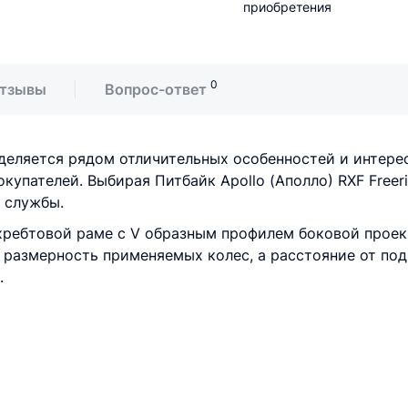
приобретения
0
тзывы
Вопрос-ответ
 выделяется рядом отличительных особенностей и интер
упателей. Выбирая Питбайк Apollo (Аполло) RXF Freerid
 службы.
хребтовой раме с V образным профилем боковой проек
 размерность применяемых колес, а расстояние от под
.