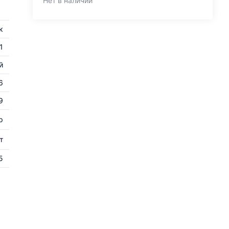
Нет в наличии
к
1
й
6
9
р
т
5