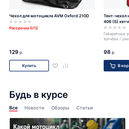
Чехол для мотоцикла AVM Oxford 210D
Тент-чехол 
406 (S) хетч
Рассрочка 0/12
Габаритные р
Хэтчбек / ун
129
98
р.
р.
Купить
В кор
Будь в курсе
Все
Новости
Обзоры
Статьи