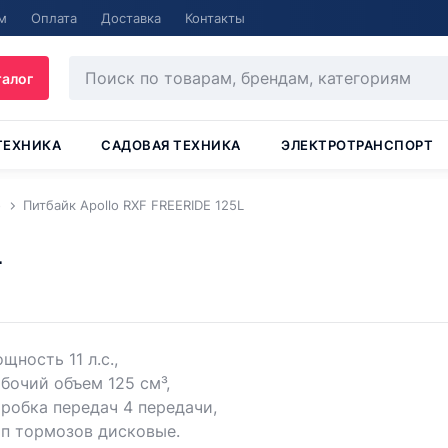
м
Оплата
Доставка
Контакты
талог
ТЕХНИКА
САДОВАЯ ТЕХНИКА
ЭЛЕКТРОТРАНСПОРТ
o
Питбайк Apollo RXF FREERIDE 125L
L
щность 11 л.с.,
бочий объем 125 см³,
робка передач 4 передачи,
п тормозов дисковые.