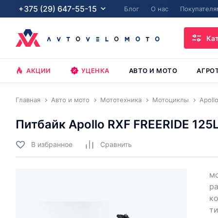
+375 (29) 647-55-15
Блог
О нас
Покупателя
Ка
АКЦИИ
УЦЕНКА
АВТО И МОТО
АГРО
Главная
Авто и мото
Мототехника
Мотоциклы
Apoll
Питбайк Apollo RXF FREERIDE 125
В избранное
Cравнить
мо
ра
ко
ти