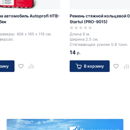
на автомобиль Autoprofi HTB-
Ремень стяжной кольцевой 0,8
бек
Startul (PRO-9015)
азмеры: 406 х 165 х 119 см.
Длина 6 м.
иверсал.
Ширина 2.5 см.
Стягивающее усилие 0.8 тонн.
14
р.
зину
В корзину