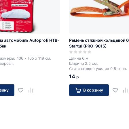
на автомобиль Autoprofi HTB-
Ремень стяжной кольцевой 0,8
бек
Startul (PRO-9015)
азмеры: 406 х 165 х 119 см.
Длина 6 м.
иверсал.
Ширина 2.5 см.
Стягивающее усилие 0.8 тонн.
14
р.
зину
В корзину