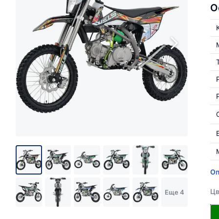
О
Оп
Цв
Еще 4