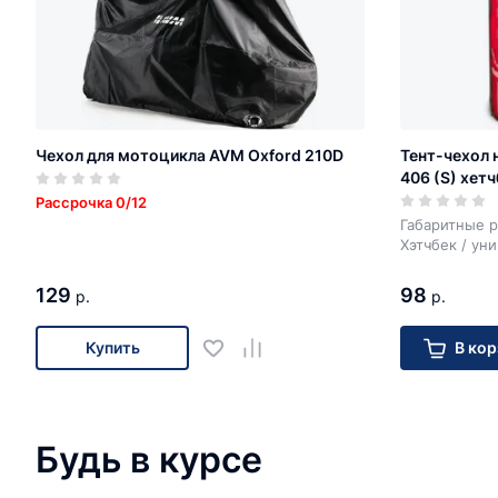
Чехол для мотоцикла AVM Oxford 210D
Тент-чехол 
406 (S) хетч
Рассрочка 0/12
Габаритные р
Хэтчбек / ун
129
98
р.
р.
Купить
В кор
Будь в курсе