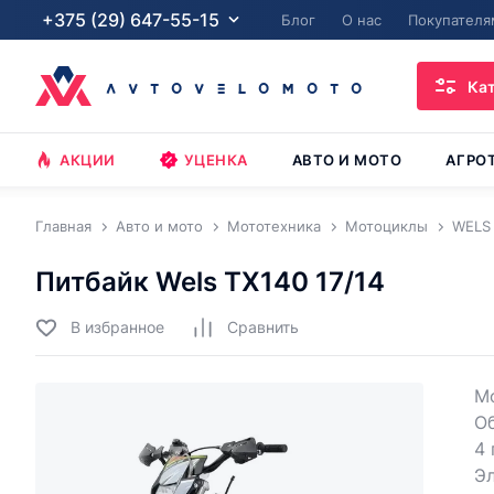
+375 (29) 647-55-15
Блог
О нас
Покупателя
Ка
АКЦИИ
УЦЕНКА
АВТО И МОТО
АГРО
Главная
Авто и мото
Мототехника
Мотоциклы
WELS
Питбайк Wels TX140 17/14
В избранное
Cравнить
Мо
Об
4 
Эл