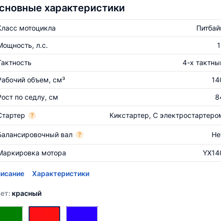
сновные характеристики
Класс мотоцикла
Питбай
Мощность, л.с.
1
Тактность
4-х тактны
Рабочий объем, см³
14
Рост по седлу, см
8
Стартер
Кикстартер, С электростартеро
?
Балансировочный вал
Не
?
Маркировка мотора
YX14
исание
Характеристики
ет:
красный