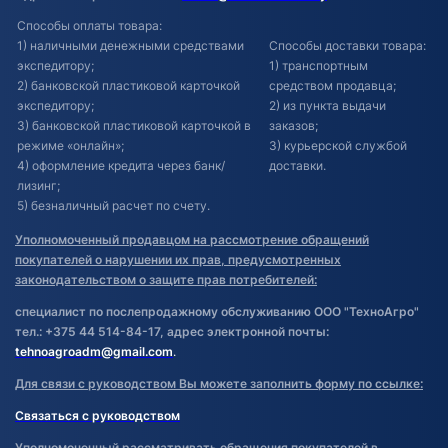
Способы оплаты товара:
1) наличными денежными средствами
Способы доставки товара:
экспедитору;
1) транспортным
2) банковской пластиковой карточкой
средством продавца;
экспедитору;
2) из пункта выдачи
3) банковской пластиковой карточкой в
заказов;
режиме «онлайн»;
3) курьерской службой
4) оформление кредита через банк/
доставки.
лизинг;
5) безналичный расчет по счету.
Уполномоченный продавцом на рассмотрение обращений
покупателей о нарушении их прав, предусмотренных
законодательством о защите прав потребителей:
специалист по послепродажному обслуживанию ООО "ТехноАгро"
тел.: +375 44 514-84-17, адрес электронной почты:
tehnoagroadm@gmail.com
.
Для связи с руководством Вы можете заполнить форму по ссылке:
Связаться с руководством
Уполномоченный рассматривать обращения покупателей в