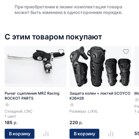
При приобретении в лизинг комплектация товара
может быть изменена в одностороннем порядке.
С этим товаром покупают
Рычаг сцепления MRZ Racing
Защита колен + локтей SCOYCO
М
ROCKOT PARTS
K26H26
Ра
Cкладной, CNC
Размеры: L/ХХL
1 
1 цвет
185
р.
220
р.
5
В корзину
В корзину