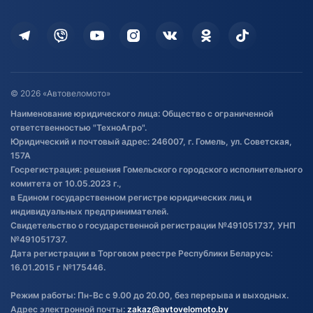
Оплата
Для дома
Кредит и рассрочка
Дополнительные услуги
Гарантия и возврат
Оставить отзыв
Договор публичной оферты
© 2026 «Автовеломото»
Правила публикации отзывов о
Наименование юридического лица: Общество с ограниченной
товаре
ответственностью "ТехноАгро".
Обработка файлов cookie
Юридический и почтовый адрес: 246007, г. Гомель, ул. Советская,
Постановка транспорта на учет
157А
Госрегистрация: решения Гомельского городского исполнительного
Обновления в ЭПТС 2024
комитета от 10.05.2023 г.,
в Едином государственном регистре юридических лиц и
индивидуальных предпринимателей.
Свидетельство о государственной регистрации №491051737, УНП
№491051737.
Дата регистрации в Торговом реестре Республики Беларусь:
16.01.2015 г №175446.
Режим работы: Пн-Вс с 9.00 до 20.00, без перерыва и выходных.
Адрес электронной почты:
zakaz@avtovelomoto.by