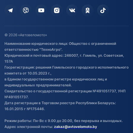
Кредит и рассрочка
Дополнительные услуги
Гарантия и возврат
Оставить отзыв
Договор публичной оферты
© 2026 «Автовеломото»
Правила публикации отзывов о
Наименование юридического лица: Общество с ограниченной
товаре
ответственностью "ТехноАгро".
Обработка файлов cookie
Юридический и почтовый адрес: 246007, г. Гомель, ул. Советская,
Постановка транспорта на учет
157А
Госрегистрация: решения Гомельского городского исполнительного
Обновления в ЭПТС 2024
комитета от 10.05.2023 г.,
в Едином государственном регистре юридических лиц и
индивидуальных предпринимателей.
Свидетельство о государственной регистрации №491051737, УНП
№491051737.
Дата регистрации в Торговом реестре Республики Беларусь:
16.01.2015 г №175446.
Режим работы: Пн-Вс с 9.00 до 20.00, без перерыва и выходных.
Адрес электронной почты:
zakaz@avtovelomoto.by