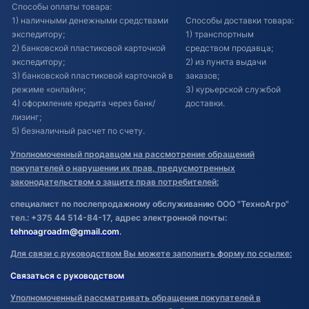
Способы оплаты товара:
1) наличными денежными средствами
Способы доставки товара:
экспедитору;
1) транспортным
2) банковской пластиковой карточкой
средством продавца;
экспедитору;
2) из пункта выдачи
3) банковской пластиковой карточкой в
заказов;
режиме «онлайн»;
3) курьерской службой
4) оформление кредита через банк/
доставки.
лизинг;
5) безналичный расчет по счету.
Уполномоченный продавцом на рассмотрение обращений
покупателей о нарушении их прав, предусмотренных
законодательством о защите прав потребителей:
специалист по послепродажному обслуживанию ООО "ТехноАгро"
тел.: +375 44 514-84-17, адрес электронной почты:
tehnoagroadm@gmail.com
.
Для связи с руководством Вы можете заполнить форму по ссылке:
Связаться с руководством
Уполномоченный рассматривать обращения покупателей в