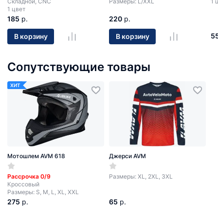
Cкладной, CNC
Размеры: L/ХХL
1 
1 цвет
185
р.
220
р.
5
В корзину
В корзину
Сопутствующие товары
ХИТ
Мотошлем AVM 618
Джерси AVM
Рассрочка 0/9
Размеры: XL, 2XL, 3XL
Кроссовый
Размеры: S, M, L, XL, XXL
275
р.
65
р.