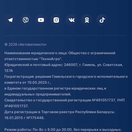
Оплата
Для дома
Кредит и рассрочка
Дополнительные услуги
Гарантия и возврат
Оставить отзыв
Договор публичной оферты
© 2026 «Автовеломото»
Правила публикации отзывов о
Наименование юридического лица: Общество с ограниченной
товаре
ответственностью "ТехноАгро".
Обработка файлов cookie
Юридический и почтовый адрес: 246007, г. Гомель, ул. Советская,
Постановка транспорта на учет
157А
Госрегистрация: решения Гомельского городского исполнительного
Обновления в ЭПТС 2024
комитета от 10.05.2023 г.,
в Едином государственном регистре юридических лиц и
индивидуальных предпринимателей.
Свидетельство о государственной регистрации №491051737, УНП
№491051737.
Дата регистрации в Торговом реестре Республики Беларусь:
16.01.2015 г №175446.
Режим работы: Пн-Вс с 9.00 до 20.00, без перерыва и выходных.