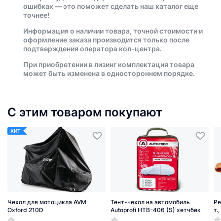
ошибках — это поможет сделать наш каталог еще
точнее!
Информация о наличии товара, точной стоимости и
оформление заказа производится только после
подтверждения оператора кол-центра.
При приобретении в лизинг комплектация товара
может быть изменена в одностороннем порядке.
С этим товаром покупают
ХИТ
Чехол для мотоцикла AVM
Тент-чехол на автомобиль
Ре
Oxford 210D
Autoprofi HTB-406 (S) хетчбек
т.