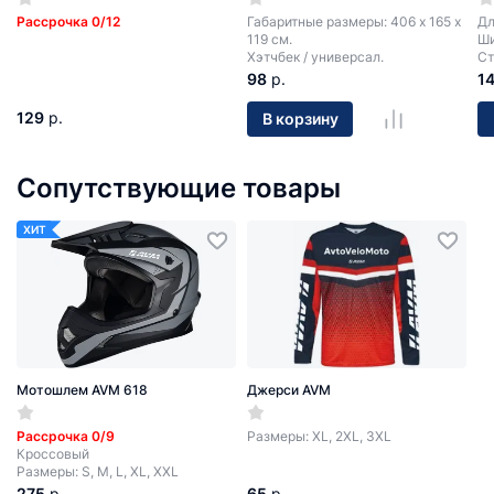
Рассрочка 0/12
Габаритные размеры: 406 х 165 х
Дл
119 см.
Ши
Хэтчбек / универсал.
Ст
98
р.
1
129
р.
В корзину
Сопутствующие товары
ХИТ
Мотошлем AVM 618
Джерси AVM
Рассрочка 0/9
Размеры: XL, 2XL, 3XL
Кроссовый
Размеры: S, M, L, XL, XXL
275
р.
65
р.