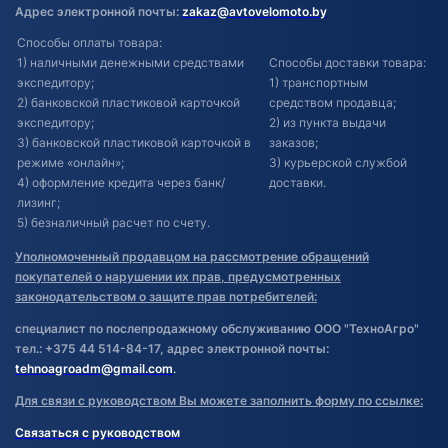
Адрес электронной почты:
zakaz@avtovelomoto.by
Способы оплаты товара:
1) наличными денежными средствами
Способы доставки товара:
экспедитору;
1) транспортным
2) банковской пластиковой карточкой
средством продавца;
экспедитору;
2) из пункта выдачи
3) банковской пластиковой карточкой в
заказов;
режиме «онлайн»;
3) курьерской службой
4) оформление кредита через банк/
доставки.
лизинг;
5) безналичный расчет по счету.
Уполномоченный продавцом на рассмотрение обращений
покупателей о нарушении их прав, предусмотренных
законодательством о защите прав потребителей:
специалист по послепродажному обслуживанию ООО "ТехноАгро"
тел.: +375 44 514-84-17, адрес электронной почты:
tehnoagroadm@gmail.com
.
Для связи с руководством Вы можете заполнить форму по ссылке:
Связаться с руководством