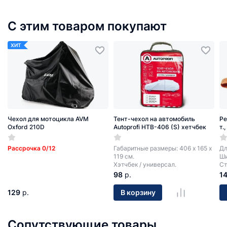
С этим товаром покупают
ХИТ
Чехол для мотоцикла AVM
Тент-чехол на автомобиль
Ре
Oxford 210D
Autoprofi HTB-406 (S) хетчбек
т.
Рассрочка 0/12
Габаритные размеры: 406 х 165 х
Дл
119 см.
Ши
Хэтчбек / универсал.
Ст
98
р.
1
129
р.
В корзину
Сопутствующие товары