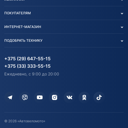
Опт
ПОКУПАТЕЛЯМ
О нас
Контакты
Политика конфиденциальности
ИНТЕРНЕТ-МАГАЗИН
Тест-драйв
Отзыв согласия обработки
Вакансии
персональных данных
Авто и Мото
ПОДОБРАТЬ ТЕХНИКУ
Блог
Согласие на обработку
Агротехника
Партнерам
персональных данных
Огород и дача
Мототехника
Карта сайта
Информация до получения
Водный транспорт
Агротехника
+375 (29) 647-55-15
согласия на обработку
Электротранспорт
Электротранспорт
+375 (33) 333-55-15
персональных данных
Активный отдых и спорт
Лодочные моторные
Ежедневно, с 9:00 до 20:00
Доставка
Здоровье
Оплата
Для дома
Кредит и рассрочка
Дополнительные услуги
Гарантия и возврат
Оставить отзыв
Договор публичной оферты
© 2026 «Автовеломото»
Правила публикации отзывов о