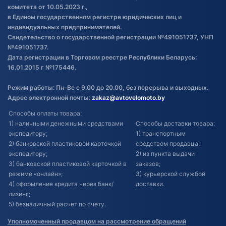
комитета от 10.05.2023 г.,
в Едином государственном регистре юридических лиц и
индивидуальных предпринимателей.
Свидетельство о государственной регистрации №491051737, УНП
№491051737.
Дата регистрации в Торговом реестре Республики Беларусь:
16.01.2015 г №175446.
Режим работы: Пн-Вс с 9.00 до 20.00, без перерыва и выходных.
Адрес электронной почты:
zakaz@avtovelomoto.by
Способы оплаты товара:
1) наличными денежными средствами
Способы доставки товара:
экспедитору;
1) транспортным
2) банковской пластиковой карточкой
средством продавца;
экспедитору;
2) из пункта выдачи
3) банковской пластиковой карточкой в
заказов;
режиме «онлайн»;
3) курьерской службой
4) оформление кредита через банк/
доставки.
лизинг;
5) безналичный расчет по счету.
Уполномоченный продавцом на рассмотрение обращений