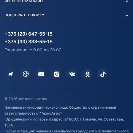
ИНТЕРНЕТ-МАГАЗИН
Тест-драйв
Отзыв согласия обработки
Вакансии
персональных данных
Авто и Мото
ПОДОБРАТЬ ТЕХНИКУ
Блог
Согласие на обработку
Агротехника
Партнерам
персональных данных
Огород и дача
Мототехника
Карта сайта
Информация до получения
Водный транспорт
Агротехника
+375 (29) 647-55-15
согласия на обработку
Электротранспорт
Электротранспорт
+375 (33) 333-55-15
персональных данных
Активный отдых и спорт
Лодочные моторные
Ежедневно, с 9:00 до 20:00
Доставка
Здоровье
Оплата
Для дома
Кредит и рассрочка
Дополнительные услуги
Гарантия и возврат
Оставить отзыв
Договор публичной оферты
© 2026 «Автовеломото»
Правила публикации отзывов о
Наименование юридического лица: Общество с ограниченной
товаре
ответственностью "ТехноАгро".
Обработка файлов cookie
Юридический и почтовый адрес: 246007, г. Гомель, ул. Советская,
Постановка транспорта на учет
157А
Госрегистрация: решения Гомельского городского исполнительного
Обновления в ЭПТС 2024