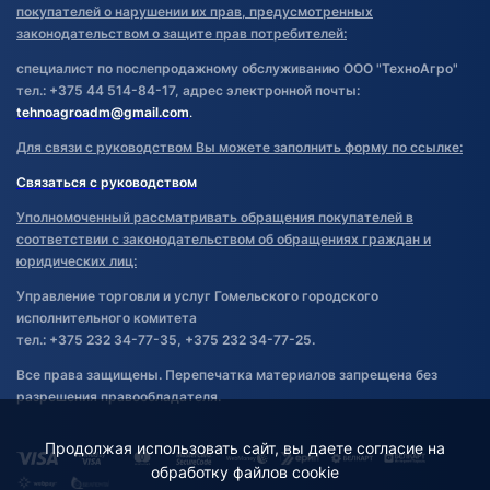
покупателей о нарушении их прав, предусмотренных
законодательством о защите прав потребителей:
специалист по послепродажному обслуживанию ООО "ТехноАгро"
тел.: +375 44 514-84-17, адрес электронной почты:
tehnoagroadm@gmail.com
.
Для связи с руководством Вы можете заполнить форму по ссылке:
Связаться с руководством
Уполномоченный рассматривать обращения покупателей в
соответствии с законодательством об обращениях граждан и
юридических лиц:
Управление торговли и услуг Гомельского городского
исполнительного комитета
тел.: +375 232 34-77-35, +375 232 34-77-25.
Все права защищены. Перепечатка материалов запрещена без
разрешения правообладателя.
Продолжая использовать сайт, вы даете согласие на
обработку файлов cookie