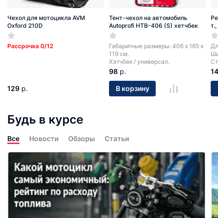
Чехол для мотоцикла AVM
Тент-чехол на автомобиль
Ре
Oxford 210D
Autoprofi HTB-406 (S) хетчбек
т.
Рассрочка 0/12
Габаритные размеры: 406 х 165 х
Дл
119 см.
Ши
Хэтчбек / универсал.
Ст
98
р.
1
129
р.
В корзину
Будь в курсе
Все
Новости
Обзоры
Статьи