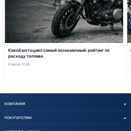
Какой мотоцикл самый экономичный: рейтинг по
расходу топлива
6 июля 2026
КОМПАНИЯ
Опт
ПОКУПАТЕЛЯМ
О нас
Контакты
Политика конфиденциальности