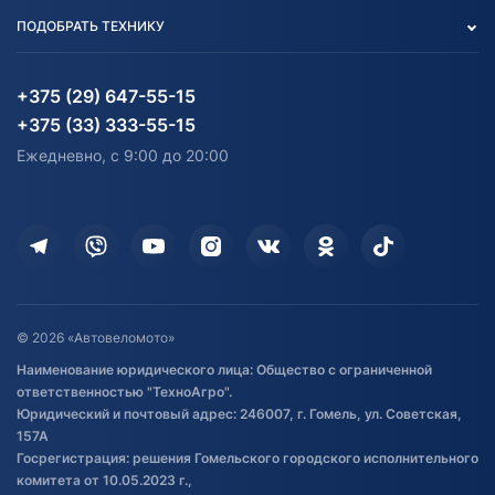
Вакансии
персональных данных
Авто и Мото
ПОДОБРАТЬ ТЕХНИКУ
Блог
Согласие на обработку
Агротехника
Партнерам
персональных данных
Огород и дача
Мототехника
Карта сайта
Информация до получения
Водный транспорт
Агротехника
+375 (29) 647-55-15
согласия на обработку
Электротранспорт
Электротранспорт
+375 (33) 333-55-15
персональных данных
Активный отдых и спорт
Лодочные моторные
Ежедневно, с 9:00 до 20:00
Доставка
Здоровье
Оплата
Для дома
Кредит и рассрочка
Дополнительные услуги
Гарантия и возврат
Оставить отзыв
Договор публичной оферты
© 2026 «Автовеломото»
Правила публикации отзывов о
Наименование юридического лица: Общество с ограниченной
товаре
ответственностью "ТехноАгро".
Обработка файлов cookie
Юридический и почтовый адрес: 246007, г. Гомель, ул. Советская,
Постановка транспорта на учет
157А
Госрегистрация: решения Гомельского городского исполнительного
Обновления в ЭПТС 2024
комитета от 10.05.2023 г.,