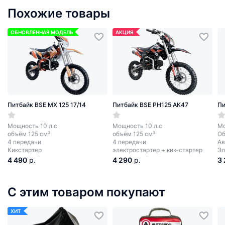
Похожие товары
ОБНОВЛЕННАЯ МОДЕЛЬ
АКЦИЯ
Питбайк BSE MX 125 17/14
Питбайк BSE PH125 AK47
Пи
Мощность 10 л.с
Мощность 10 л.с
Мо
объём 125 см³
объём 125 см³
Об
4 передачи
4 передачи
Ав
Кикстартер
электростартер + кик-стартер
Эл
4 490
р.
4 290
р.
3
С этим товаром покупают
ХИТ