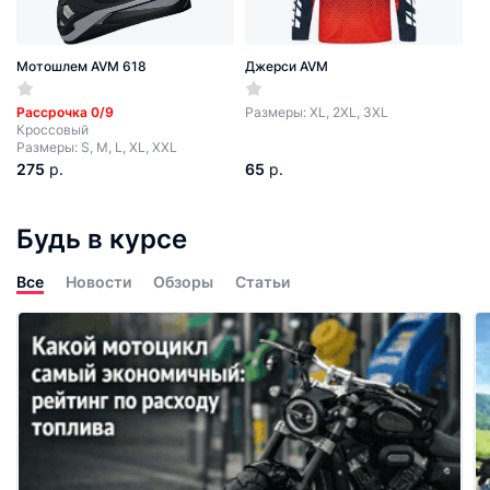
Мотошлем AVM 618
Джерси AVM
Рассрочка 0/9
Размеры: XL, 2XL, 3XL
Кроссовый
Размеры: S, M, L, XL, XXL
275
р.
65
р.
Будь в курсе
Все
Новости
Обзоры
Статьи