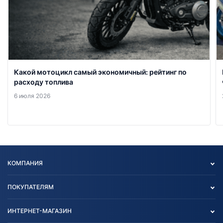
Какой мотоцикл самый экономичный: рейтинг по
расходу топлива
6 июля 2026
КОМПАНИЯ
Опт
ПОКУПАТЕЛЯМ
О нас
Контакты
Политика конфиденциальности
ИНТЕРНЕТ-МАГАЗИН
Тест-драйв
Отзыв согласия обработки