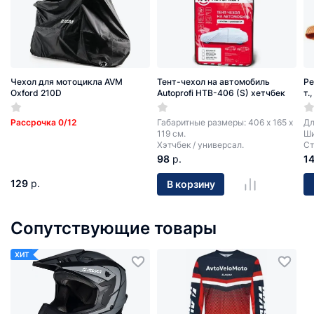
Чехол для мотоцикла AVM
Тент-чехол на автомобиль
Ре
Oxford 210D
Autoprofi HTB-406 (S) хетчбек
т.
Рассрочка 0/12
Габаритные размеры: 406 х 165 х
Дл
119 см.
Ши
Хэтчбек / универсал.
Ст
98
р.
1
129
р.
В корзину
Сопутствующие товары
ХИТ