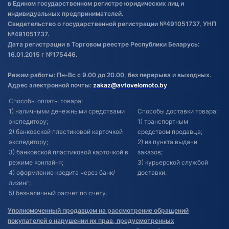
в Едином государственном регистре юридических лиц и
индивидуальных предпринимателей.
Свидетельство о государственной регистрации №491051737, УНП
№491051737.
Дата регистрации в Торговом реестре Республики Беларусь:
16.01.2015 г №175446.
Режим работы: Пн-Вс с 9.00 до 20.00, без перерыва и выходных.
Адрес электронной почты:
zakaz@avtovelomoto.by
Способы оплаты товара:
1) наличными денежными средствами
Способы доставки товара:
экспедитору;
1) транспортным
2) банковской пластиковой карточкой
средством продавца;
экспедитору;
2) из пункта выдачи
3) банковской пластиковой карточкой в
заказов;
режиме «онлайн»;
3) курьерской службой
4) оформление кредита через банк/
доставки.
лизинг;
5) безналичный расчет по счету.
Уполномоченный продавцом на рассмотрение обращений
покупателей о нарушении их прав, предусмотренных