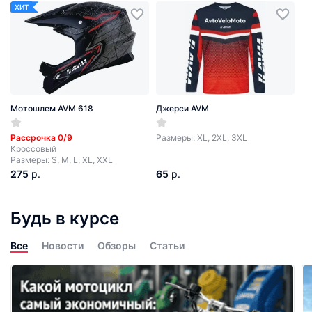
ХИТ
Мотошлем AVM 618
Джерси AVM
Рассрочка 0/9
Размеры: XL, 2XL, 3XL
Кроссовый
Размеры: S, M, L, XL, XXL
275
р.
65
р.
Будь в курсе
Все
Новости
Обзоры
Статьи