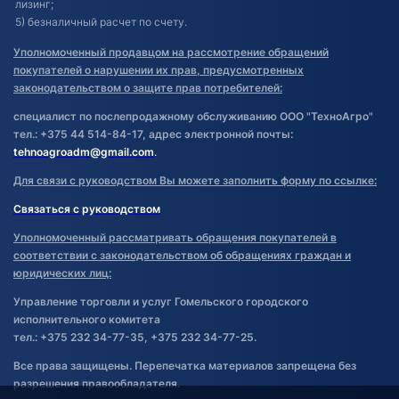
лизинг;
5) безналичный расчет по счету.
Уполномоченный продавцом на рассмотрение обращений
покупателей о нарушении их прав, предусмотренных
законодательством о защите прав потребителей:
специалист по послепродажному обслуживанию ООО "ТехноАгро"
тел.: +375 44 514-84-17, адрес электронной почты:
tehnoagroadm@gmail.com
.
Для связи с руководством Вы можете заполнить форму по ссылке:
Связаться с руководством
Уполномоченный рассматривать обращения покупателей в
соответствии с законодательством об обращениях граждан и
юридических лиц:
Управление торговли и услуг Гомельского городского
исполнительного комитета
тел.: +375 232 34-77-35, +375 232 34-77-25.
Все права защищены. Перепечатка материалов запрещена без
разрешения правообладателя.