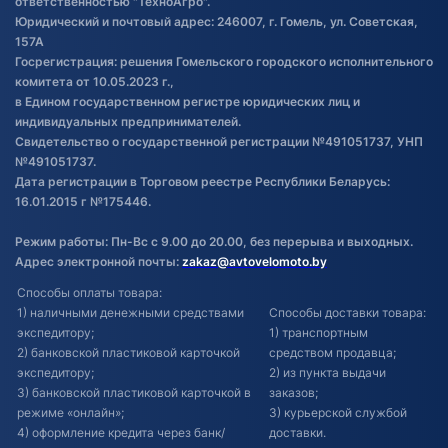
ответственностью "ТехноАгро".
Обработка файлов cookie
Юридический и почтовый адрес: 246007, г. Гомель, ул. Советская,
Постановка транспорта на учет
157А
Госрегистрация: решения Гомельского городского исполнительного
Обновления в ЭПТС 2024
комитета от 10.05.2023 г.,
в Едином государственном регистре юридических лиц и
индивидуальных предпринимателей.
Свидетельство о государственной регистрации №491051737, УНП
№491051737.
Дата регистрации в Торговом реестре Республики Беларусь:
16.01.2015 г №175446.
Режим работы: Пн-Вс с 9.00 до 20.00, без перерыва и выходных.
Адрес электронной почты:
zakaz@avtovelomoto.by
Способы оплаты товара:
1) наличными денежными средствами
Способы доставки товара:
экспедитору;
1) транспортным
2) банковской пластиковой карточкой
средством продавца;
экспедитору;
2) из пункта выдачи
3) банковской пластиковой карточкой в
заказов;
режиме «онлайн»;
3) курьерской службой
4) оформление кредита через банк/
доставки.