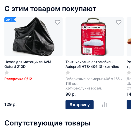
С этим товаром покупают
ХИТ
Чехол для мотоцикла AVM
Тент-чехол на автомобиль
Ре
Oxford 210D
Autoprofi HTB-406 (S) хетчбек
т.
Рассрочка 0/12
Габаритные размеры: 406 х 165 х
Дл
119 см.
Ши
Хэтчбек / универсал.
Ст
98
р.
1
129
р.
В корзину
Сопутствующие товары