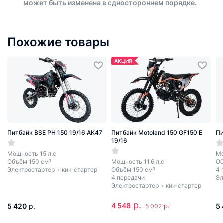
может быть изменена в одностороннем порядке.
Похожие товары
АКЦИЯ
Питбайк BSE PH 150 19/16 AK47
Питбайк Motoland 150 GF150 E
Пи
19/16
Мощность 15 л.с
Мо
Объём 150 см³
Мощность 11.6 л.с
Об
Электростартер + кик-стартер
Объём 150 см³
4 
4 передачи
Эл
Электростартер + кик-стартер
р.
4 548
5 420
р.
р.
5
5 002