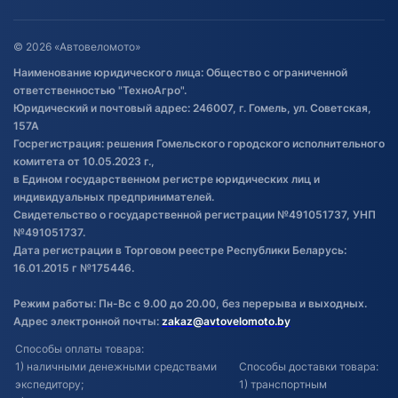
Оставить отзыв
Договор публичной оферты
© 2026 «Автовеломото»
Правила публикации отзывов о
Наименование юридического лица: Общество с ограниченной
товаре
ответственностью "ТехноАгро".
Обработка файлов cookie
Юридический и почтовый адрес: 246007, г. Гомель, ул. Советская,
Постановка транспорта на учет
157А
Госрегистрация: решения Гомельского городского исполнительного
Обновления в ЭПТС 2024
комитета от 10.05.2023 г.,
в Едином государственном регистре юридических лиц и
индивидуальных предпринимателей.
Свидетельство о государственной регистрации №491051737, УНП
№491051737.
Дата регистрации в Торговом реестре Республики Беларусь:
16.01.2015 г №175446.
Режим работы: Пн-Вс с 9.00 до 20.00, без перерыва и выходных.
Адрес электронной почты:
zakaz@avtovelomoto.by
Способы оплаты товара:
1) наличными денежными средствами
Способы доставки товара:
экспедитору;
1) транспортным