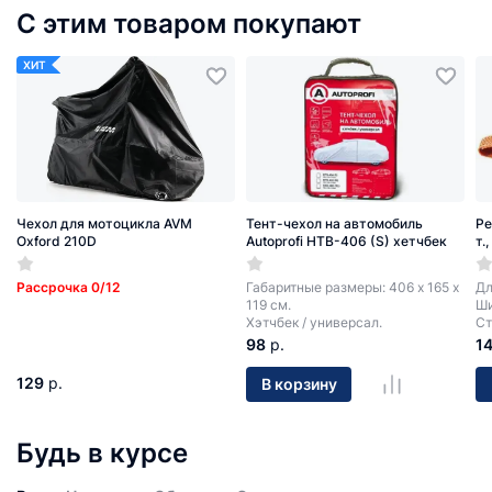
С этим товаром покупают
ХИТ
Чехол для мотоцикла AVM
Тент-чехол на автомобиль
Ре
Oxford 210D
Autoprofi HTB-406 (S) хетчбек
т.
Рассрочка 0/12
Габаритные размеры: 406 х 165 х
Дл
119 см.
Ши
Хэтчбек / универсал.
Ст
98
р.
1
129
р.
В корзину
Будь в курсе