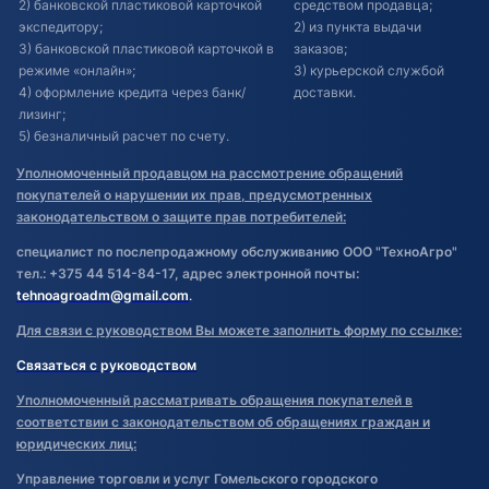
2) банковской пластиковой карточкой
средством продавца;
экспедитору;
2) из пункта выдачи
3) банковской пластиковой карточкой в
заказов;
режиме «онлайн»;
3) курьерской службой
4) оформление кредита через банк/
доставки.
лизинг;
5) безналичный расчет по счету.
Уполномоченный продавцом на рассмотрение обращений
покупателей о нарушении их прав, предусмотренных
законодательством о защите прав потребителей:
специалист по послепродажному обслуживанию ООО "ТехноАгро"
тел.: +375 44 514-84-17, адрес электронной почты:
tehnoagroadm@gmail.com
.
Для связи с руководством Вы можете заполнить форму по ссылке:
Связаться с руководством
Уполномоченный рассматривать обращения покупателей в
соответствии с законодательством об обращениях граждан и
юридических лиц:
Управление торговли и услуг Гомельского городского