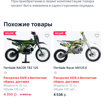
При приобретении в лизинг комплектация товара
может быть изменена в одностороннем порядке.
Похожие товары
АКЦИЯ
АКЦИЯ
Питбайк RACER TRZ 125
Питбайк Racer MX125 E
Рассрочка 50/6 и бесплатная
Рассрочка 50/6 и бесплатная
сборка, доставка
сборка, доставка
Мощность 10 л.с
Мощность 10 л.с
Объём 125 см³
Объём 125 см³
4 передачи
4 передачи
р.
4 350
р.
4 536
р.
4 459
Электростартер + кик-стартер
Электростартер + кик-стартер