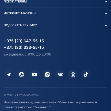
ПОКУПАТЕЛЯМ
О нас
Контакты
Политика конфиденциальности
ИНТЕРНЕТ-МАГАЗИН
Тест-драйв
Отзыв согласия обработки
Вакансии
персональных данных
Авто и Мото
ПОДОБРАТЬ ТЕХНИКУ
Блог
Согласие на обработку
Агротехника
Партнерам
персональных данных
Огород и дача
Мототехника
Карта сайта
Информация до получения
Водный транспорт
Агротехника
+375 (29) 647-55-15
согласия на обработку
Электротранспорт
Электротранспорт
+375 (33) 333-55-15
персональных данных
Активный отдых и спорт
Лодочные моторные
Ежедневно, с 9:00 до 20:00
Доставка
Здоровье
Оплата
Для дома
Кредит и рассрочка
Дополнительные услуги
Гарантия и возврат
Оставить отзыв
Договор публичной оферты
© 2026 «Автовеломото»
Правила публикации отзывов о
Наименование юридического лица: Общество с ограниченной
товаре
ответственностью "ТехноАгро".