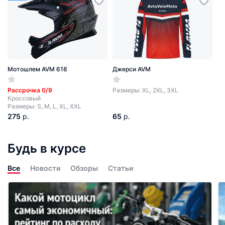
Мотошлем AVM 618
Джерси AVM
Рассрочка 0/9
Размеры: XL, 2XL, 3XL
Кроссовый
Размеры: S, M, L, XL, XXL
275
р.
65
р.
Будь в курсе
Все
Новости
Обзоры
Статьи