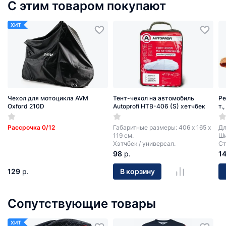
С этим товаром покупают
ХИТ
Чехол для мотоцикла AVM
Тент-чехол на автомобиль
Ре
Oxford 210D
Autoprofi HTB-406 (S) хетчбек
т.
Рассрочка 0/12
Габаритные размеры: 406 х 165 х
Дл
119 см.
Ши
Хэтчбек / универсал.
Ст
98
р.
1
129
р.
В корзину
Сопутствующие товары
ХИТ