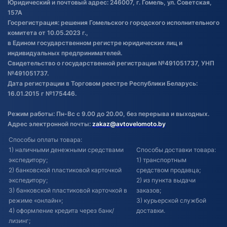
Обработка файлов cookie
Юридический и почтовый адрес: 246007, г. Гомель, ул. Советская,
Постановка транспорта на учет
157А
Госрегистрация: решения Гомельского городского исполнительного
Обновления в ЭПТС 2024
комитета от 10.05.2023 г.,
в Едином государственном регистре юридических лиц и
индивидуальных предпринимателей.
Свидетельство о государственной регистрации №491051737, УНП
№491051737.
Дата регистрации в Торговом реестре Республики Беларусь:
16.01.2015 г №175446.
Режим работы: Пн-Вс с 9.00 до 20.00, без перерыва и выходных.
Адрес электронной почты:
zakaz@avtovelomoto.by
Способы оплаты товара:
1) наличными денежными средствами
Способы доставки товара:
экспедитору;
1) транспортным
2) банковской пластиковой карточкой
средством продавца;
экспедитору;
2) из пункта выдачи
3) банковской пластиковой карточкой в
заказов;
режиме «онлайн»;
3) курьерской службой
4) оформление кредита через банк/
доставки.
лизинг;