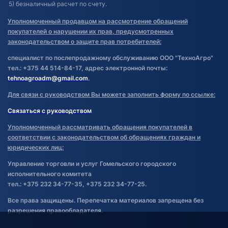
5) безналичный расчет по счету.
Уполномоченный продавцом на рассмотрение обращений
покупателей о нарушении их прав, предусмотренных
законодательством о защите прав потребителей:
специалист по послепродажному обслуживанию ООО "ТехноАгро"
тел.: +375 44 514-84-17, адрес электронной почты:
tehnoagroadm@gmail.com
.
Для связи с руководством Вы можете заполнить форму по ссылке:
Связаться с руководством
Уполномоченный рассматривать обращения покупателей в
соответствии с законодательством об обращениях граждан и
юридических лиц:
Управление торговли и услуг Гомельского городского
исполнительного комитета
тел.: +375 232 34-77-35, +375 232 34-77-25.
Все права защищены. Перепечатка материалов запрещена без
разрешения правообладателя.