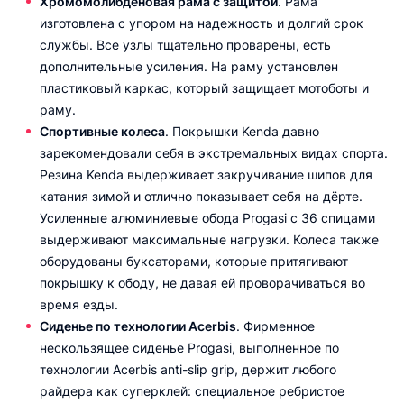
Хромомолибденовая рама с защитой
. Рама
изготовлена с упором на надежность и долгий срок
службы. Все узлы тщательно проварены, есть
дополнительные усиления. На раму установлен
пластиковый каркас, который защищает мотоботы и
раму.
Спортивные колеса
. Покрышки Kenda давно
зарекомендовали себя в экстремальных видах спорта.
Резина Kenda выдерживает закручивание шипов для
катания зимой и отлично показывает себя на дёрте.
Усиленные алюминиевые обода Progasi с 36 спицами
выдерживают максимальные нагрузки. Колеса также
оборудованы буксаторами, которые притягивают
покрышку к ободу, не давая ей проворачиваться во
время езды.
Сиденье по технологии Acerbis
. Фирменное
нескользящее сиденье Progasi, выполненное по
технологии Acerbis anti-slip grip, держит любого
райдера как суперклей: специальное ребристое