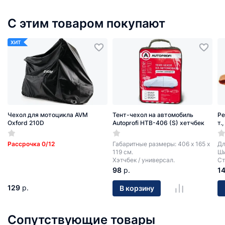
С этим товаром покупают
ХИТ
Чехол для мотоцикла AVM
Тент-чехол на автомобиль
Ре
Oxford 210D
Autoprofi HTB-406 (S) хетчбек
т.
Рассрочка 0/12
Габаритные размеры: 406 х 165 х
Дл
119 см.
Ши
Хэтчбек / универсал.
Ст
98
р.
1
129
р.
В корзину
Сопутствующие товары