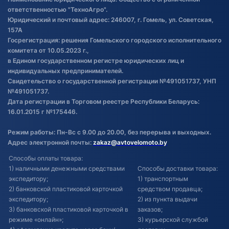
товаре
ответственностью "ТехноАгро".
Обработка файлов cookie
Юридический и почтовый адрес: 246007, г. Гомель, ул. Советская,
Постановка транспорта на учет
157А
Госрегистрация: решения Гомельского городского исполнительного
Обновления в ЭПТС 2024
комитета от 10.05.2023 г.,
в Едином государственном регистре юридических лиц и
индивидуальных предпринимателей.
Свидетельство о государственной регистрации №491051737, УНП
№491051737.
Дата регистрации в Торговом реестре Республики Беларусь:
16.01.2015 г №175446.
Режим работы: Пн-Вс с 9.00 до 20.00, без перерыва и выходных.
Адрес электронной почты:
zakaz@avtovelomoto.by
Способы оплаты товара:
1) наличными денежными средствами
Способы доставки товара:
экспедитору;
1) транспортным
2) банковской пластиковой карточкой
средством продавца;
экспедитору;
2) из пункта выдачи
3) банковской пластиковой карточкой в
заказов;
режиме «онлайн»;
3) курьерской службой