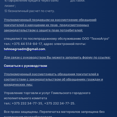
4) оформление кредита через банк/
доставки.
лизинг;
5) безналичный расчет по счету.
Уполномоченный продавцом на рассмотрение обращений
покупателей о нарушении их прав, предусмотренных
законодательством о защите прав потребителей:
специалист по послепродажному обслуживанию ООО "ТехноАгро"
тел.: +375 44 514-84-17, адрес электронной почты:
tehnoagroadm@gmail.com
.
Для связи с руководством Вы можете заполнить форму по ссылке:
Связаться с руководством
Уполномоченный рассматривать обращения покупателей в
соответствии с законодательством об обращениях граждан и
юридических лиц:
Управление торговли и услуг Гомельского городского
исполнительного комитета
тел.: +375 232 34-77-35, +375 232 34-77-25.
Все права защищены. Перепечатка материалов запрещена без
разрешения правообладателя.