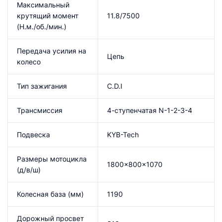
Максимальный
крутящий момент
11.8/7500
(Н.м./об./мин.)
Передача усилия на
Цепь
колесо
Тип зажигания
C.D.I
Трансмиссия
4-ступенчатая N-1-2-3-4
Подвеска
KYB-Tech
Размеры мотоцикла
1800×800×1070
(д/в/ш)
Колесная база (мм)
1190
Дорожный просвет