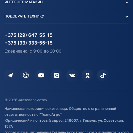
ИНТЕРНЕТ-МАГАЗИН
Тест-драйв
Отзыв согласия обработки
Вакансии
персональных данных
Авто и Мото
ПОДОБРАТЬ ТЕХНИКУ
Блог
Согласие на обработку
Агротехника
Партнерам
персональных данных
Огород и дача
Мототехника
Карта сайта
Информация до получения
Водный транспорт
Агротехника
+375 (29) 647-55-15
согласия на обработку
Электротранспорт
Электротранспорт
+375 (33) 333-55-15
персональных данных
Активный отдых и спорт
Лодочные моторные
Ежедневно, с 9:00 до 20:00
Доставка
Здоровье
Оплата
Для дома
Кредит и рассрочка
Дополнительные услуги
Гарантия и возврат
Оставить отзыв
Договор публичной оферты
© 2026 «Автовеломото»
Правила публикации отзывов о
Наименование юридического лица: Общество с ограниченной
товаре
ответственностью "ТехноАгро".
Обработка файлов cookie
Юридический и почтовый адрес: 246007, г. Гомель, ул. Советская,
Постановка транспорта на учет
157А
Госрегистрация: решения Гомельского городского исполнительного