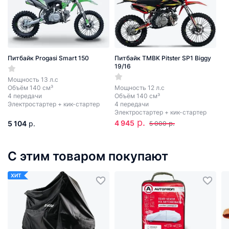
Питбайк Progasi Smart 150
Питбайк TMBK Pitster SP1 Biggy
19/16
Мощность 13 л.с
Объём 140 см³
Мощность 12 л.с
4 передачи
Объём 140 см³
Электростартер + кик-стартер
4 передачи
Электростартер + кик-стартер
р.
4 945
5 104
р.
р.
5 000
С этим товаром покупают
ХИТ