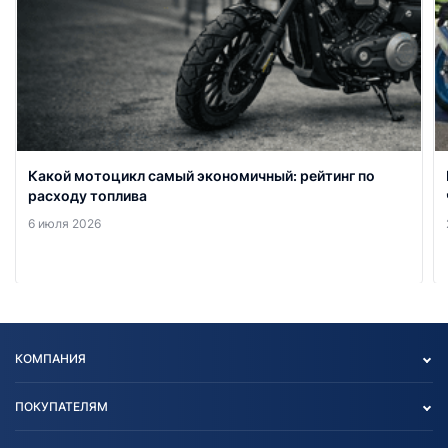
Какой мотоцикл самый экономичный: рейтинг по
расходу топлива
6 июля 2026
КОМПАНИЯ
Опт
ПОКУПАТЕЛЯМ
О нас
Контакты
Политика конфиденциальности