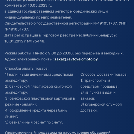
Обновления в ЭПТС 2024
комитета от 10.05.2023 г.,
в Едином государственном регистре юридических лиц и
индивидуальных предпринимателей.
Свидетельство о государственной регистрации №491051737, УНП
№491051737.
Дата регистрации в Торговом реестре Республики Беларусь:
16.01.2015 г №175446.
Режим работы: Пн-Вс с 9.00 до 20.00, без перерыва и выходных.
Адрес электронной почты:
zakaz@avtovelomoto.by
Способы оплаты товара:
1) наличными денежными средствами
Способы доставки товара:
экспедитору;
1) транспортным
2) банковской пластиковой карточкой
средством продавца;
экспедитору;
2) из пункта выдачи
3) банковской пластиковой карточкой в
заказов;
режиме «онлайн»;
3) курьерской службой
4) оформление кредита через банк/
доставки.
лизинг;
5) безналичный расчет по счету.
Уполномоченный продавцом на рассмотрение обращений