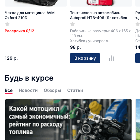
Чехол для мотоцикла AVM
Тент-чехол на автомобиль
Ре
Oxford 210D
Autoprofi HTB-406 (S) хетчбек
т.
Рассрочка 0/12
Габаритные размеры: 406 х 165 х
Дл
119 см.
Ши
Хэтчбек / универсал.
Ст
98
р.
1
129
р.
В корзину
Будь в курсе
Все
Новости
Обзоры
Статьи