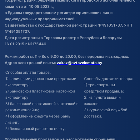
Госрегистрация: решения Гомельского городского исполнительного
Обновления в ЭПТС 2024
комитета от 10.05.2023 г.,
в Едином государственном регистре юридических лиц и
индивидуальных предпринимателей.
Свидетельство о государственной регистрации №491051737, УНП
№491051737.
Дата регистрации в Торговом реестре Республики Беларусь:
16.01.2015 г №175446.
Режим работы: Пн-Вс с 9.00 до 20.00, без перерыва и выходных.
Адрес электронной почты:
zakaz@avtovelomoto.by
Способы оплаты товара:
1) наличными денежными средствами
Способы доставки товара:
экспедитору;
1) транспортным
2) банковской пластиковой карточкой
средством продавца;
экспедитору;
2) из пункта выдачи
3) банковской пластиковой карточкой в
заказов;
режиме «онлайн»;
3) курьерской службой
4) оформление кредита через банк/
доставки.
лизинг;
5) безналичный расчет по счету.
Уполномоченный продавцом на рассмотрение обращений