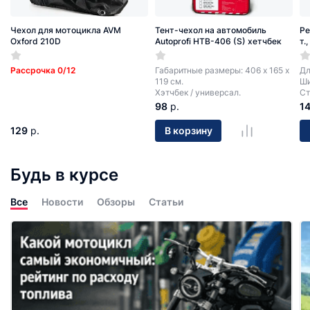
Чехол для мотоцикла AVM
Тент-чехол на автомобиль
Ре
Oxford 210D
Autoprofi HTB-406 (S) хетчбек
т.
Рассрочка 0/12
Габаритные размеры: 406 х 165 х
Дл
119 см.
Ши
Хэтчбек / универсал.
Ст
98
р.
1
129
р.
В корзину
Будь в курсе
Все
Новости
Обзоры
Статьи