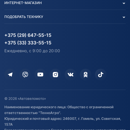
ИНТЕРНЕТ-МАГАЗИН
Тест-драйв
Отзыв согласия обработки
Вакансии
персональных данных
Авто и Мото
ПОДОБРАТЬ ТЕХНИКУ
Блог
Согласие на обработку
Агротехника
Партнерам
персональных данных
Огород и дача
Мототехника
Карта сайта
Информация до получения
Водный транспорт
Агротехника
+375 (29) 647-55-15
согласия на обработку
Электротранспорт
Электротранспорт
+375 (33) 333-55-15
персональных данных
Активный отдых и спорт
Лодочные моторные
Ежедневно, с 9:00 до 20:00
Доставка
Здоровье
Оплата
Для дома
Кредит и рассрочка
Дополнительные услуги
Гарантия и возврат
Оставить отзыв
Договор публичной оферты
© 2026 «Автовеломото»
Правила публикации отзывов о
Наименование юридического лица: Общество с ограниченной
товаре
ответственностью "ТехноАгро".
Обработка файлов cookie
Юридический и почтовый адрес: 246007, г. Гомель, ул. Советская,
Постановка транспорта на учет
157А