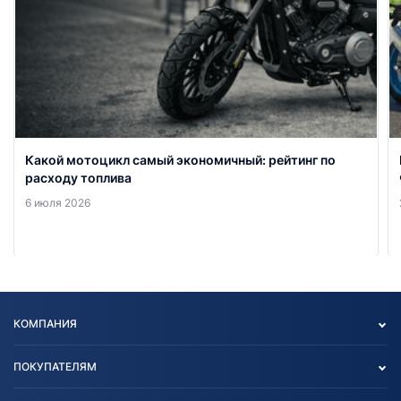
Какой мотоцикл самый экономичный: рейтинг по
расходу топлива
6 июля 2026
КОМПАНИЯ
Опт
ПОКУПАТЕЛЯМ
О нас
Контакты
Политика конфиденциальности