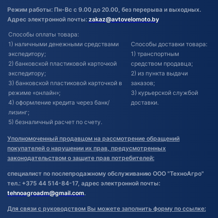
Режим работы: Пн-Вс с 9.00 до 20.00, без перерыва и выходных.
Адрес электронной почты:
zakaz@avtovelomoto.by
Способы оплаты товара:
1) наличными денежными средствами
Способы доставки товара:
экспедитору;
1) транспортным
2) банковской пластиковой карточкой
средством продавца;
экспедитору;
2) из пункта выдачи
3) банковской пластиковой карточкой в
заказов;
режиме «онлайн»;
3) курьерской службой
4) оформление кредита через банк/
доставки.
лизинг;
5) безналичный расчет по счету.
Уполномоченный продавцом на рассмотрение обращений
покупателей о нарушении их прав, предусмотренных
законодательством о защите прав потребителей:
специалист по послепродажному обслуживанию ООО "ТехноАгро"
тел.: +375 44 514-84-17, адрес электронной почты:
tehnoagroadm@gmail.com
.
Для связи с руководством Вы можете заполнить форму по ссылке: