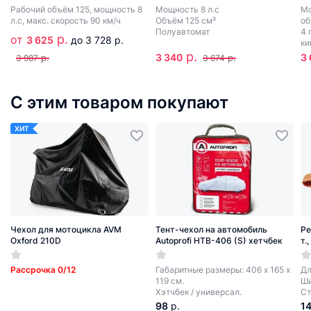
Рабочий объём 125, мощность 8
Мощность 8 л.с
Мо
л.с, макс. скорость 90 км/ч
Объём 125 см³
об
Полуавтомат
4 
р.
от
3 625
до 3 728 р.
ки
р.
3 340
3
р.
р.
3 987
3 674
С этим товаром покупают
ХИТ
Чехол для мотоцикла AVM
Тент-чехол на автомобиль
Ре
Oxford 210D
Autoprofi HTB-406 (S) хетчбек
т.
Рассрочка 0/12
Габаритные размеры: 406 х 165 х
Дл
119 см.
Ши
Хэтчбек / универсал.
Ст
98
р.
1