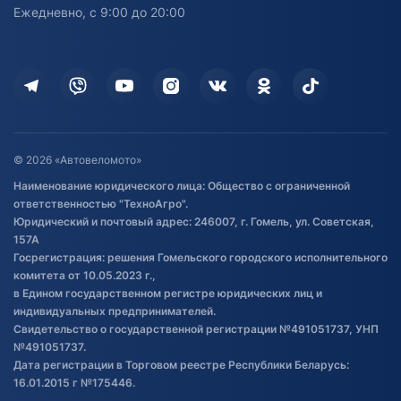
персональных данных
Активный отдых и спорт
Лодочные моторные
Ежедневно, с 9:00 до 20:00
Доставка
Здоровье
Оплата
Для дома
Кредит и рассрочка
Дополнительные услуги
Гарантия и возврат
Оставить отзыв
Договор публичной оферты
© 2026 «Автовеломото»
Правила публикации отзывов о
Наименование юридического лица: Общество с ограниченной
товаре
ответственностью "ТехноАгро".
Обработка файлов cookie
Юридический и почтовый адрес: 246007, г. Гомель, ул. Советская,
Постановка транспорта на учет
157А
Госрегистрация: решения Гомельского городского исполнительного
Обновления в ЭПТС 2024
комитета от 10.05.2023 г.,
в Едином государственном регистре юридических лиц и
индивидуальных предпринимателей.
Свидетельство о государственной регистрации №491051737, УНП
№491051737.
Дата регистрации в Торговом реестре Республики Беларусь:
16.01.2015 г №175446.