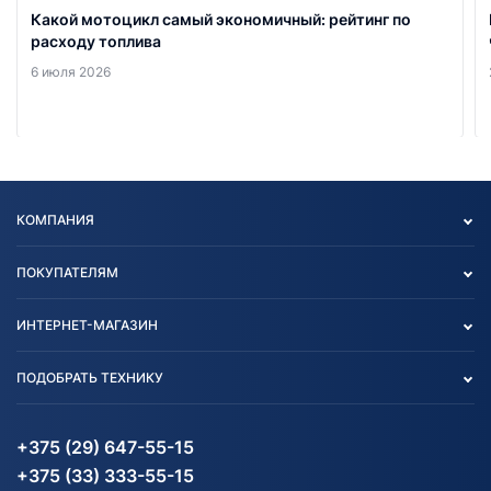
Какой мотоцикл самый экономичный: рейтинг по
расходу топлива
6 июля 2026
КОМПАНИЯ
Опт
ПОКУПАТЕЛЯМ
О нас
Контакты
Политика конфиденциальности
ИНТЕРНЕТ-МАГАЗИН
Тест-драйв
Отзыв согласия обработки
Вакансии
персональных данных
Авто и Мото
ПОДОБРАТЬ ТЕХНИКУ
Блог
Согласие на обработку
Агротехника
Партнерам
персональных данных
Огород и дача
Мототехника
Карта сайта
Информация до получения
Водный транспорт
Агротехника
+375 (29) 647-55-15
согласия на обработку
Электротранспорт
Электротранспорт
+375 (33) 333-55-15