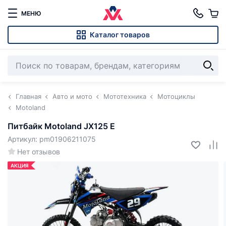
МЕНЮ
Каталог товаров
Главная
Авто и мото
Мототехника
Мотоциклы
Motoland
Питбайк Motoland JX125 E
Артикул: pm01906211075
Нет отзывов
АКЦИЯ