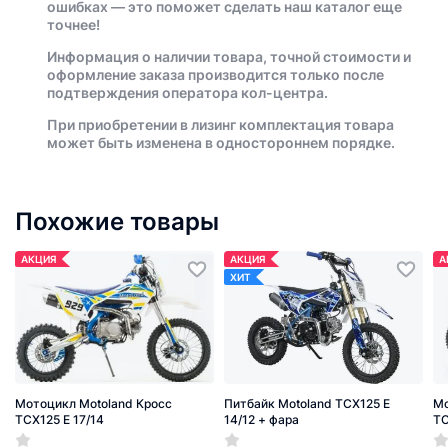
ошибках — это поможет сделать наш каталог еще
точнее!
Информация о наличии товара, точной стоимости и
оформление заказа производится только после
подтверждения оператора кол-центра.
При приобретении в лизинг комплектация товара
может быть изменена в одностороннем порядке.
Похожие товары
АКЦИЯ
АКЦИЯ
А
ХИТ
Мотоцикл Motoland Кросс
Питбайк Motoland TCX125 E
Мо
TCX125 E 17/14
14/12 + фара
TC