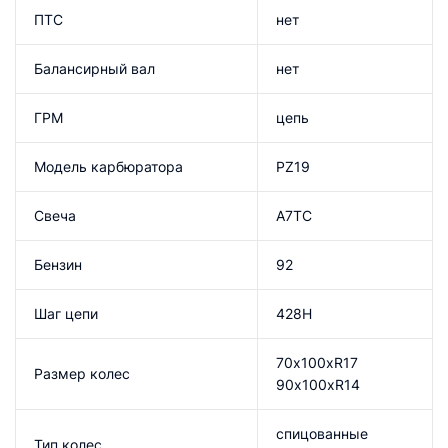
ПТС
нет
Балансирный вал
нет
ГРМ
цепь
Модель карбюратора
PZ19
Свеча
A7TC
Бензин
92
Шаг цепи
428H
70х100хR17
Размер колес
90х100хR14
спицованные
Тип колес