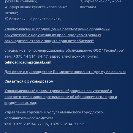
режиме «онлайн»;
3) курьерской службой
4) оформление кредита через банк/
доставки.
лизинг;
5) безналичный расчет по счету.
Уполномоченный продавцом на рассмотрение обращений
покупателей о нарушении их прав, предусмотренных
законодательством о защите прав потребителей:
специалист по послепродажному обслуживанию ООО "ТехноАгро"
тел.: +375 44 514-84-17, адрес электронной почты:
tehnoagroadm@gmail.com
.
Для связи с руководством Вы можете заполнить форму по ссылке:
Связаться с руководством
Уполномоченный рассматривать обращения покупателей в
соответствии с законодательством об обращениях граждан и
юридических лиц:
Управление торговли и услуг Гомельского городского
исполнительного комитета
тел.: +375 232 34-77-35, +375 232 34-77-25.