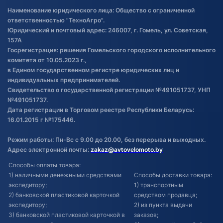
Правила публикации отзывов о
Наименование юридического лица: Общество с ограниченной
товаре
ответственностью "ТехноАгро".
Обработка файлов cookie
Юридический и почтовый адрес: 246007, г. Гомель, ул. Советская,
Постановка транспорта на учет
157А
Госрегистрация: решения Гомельского городского исполнительного
Обновления в ЭПТС 2024
комитета от 10.05.2023 г.,
в Едином государственном регистре юридических лиц и
индивидуальных предпринимателей.
Свидетельство о государственной регистрации №491051737, УНП
№491051737.
Дата регистрации в Торговом реестре Республики Беларусь:
16.01.2015 г №175446.
Режим работы: Пн-Вс с 9.00 до 20.00, без перерыва и выходных.
Адрес электронной почты:
zakaz@avtovelomoto.by
Способы оплаты товара:
1) наличными денежными средствами
Способы доставки товара:
экспедитору;
1) транспортным
2) банковской пластиковой карточкой
средством продавца;
экспедитору;
2) из пункта выдачи
3) банковской пластиковой карточкой в
заказов;