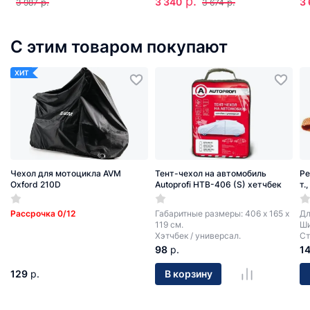
р.
3 340
3
р.
р.
3 987
3 674
С этим товаром покупают
ХИТ
Чехол для мотоцикла AVM
Тент-чехол на автомобиль
Ре
Oxford 210D
Autoprofi HTB-406 (S) хетчбек
т.
Рассрочка 0/12
Габаритные размеры: 406 х 165 х
Дл
119 см.
Ши
Хэтчбек / универсал.
Ст
98
р.
1
129
р.
В корзину