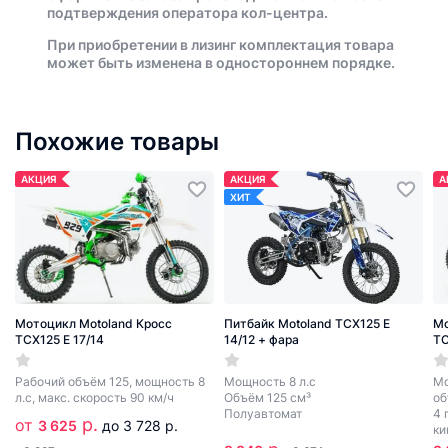
подтверждения оператора кол-центра.
При приобретении в лизинг комплектация товара
может быть изменена в одностороннем порядке.
Похожие товары
АКЦИЯ
АКЦИЯ
А
ХИТ
Мотоцикл Motoland Кросс
Питбайк Motoland TCX125 E
Мо
TCX125 E 17/14
14/12 + фара
TC
Рабочий объём 125, мощность 8
Мощность 8 л.с
Мо
л.с, макс. скорость 90 км/ч
Объём 125 см³
об
Полуавтомат
4 
р.
от
3 625
до 3 728 р.
ки