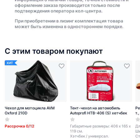
оформление заказа производится только после
подтверждения оператора кол-центра.
При приобретении в лизинг комплектация товара
может быть изменена в одностороннем порядке.
С этим товаром покупают
ХИТ
Чехол для мотоцикла AVM
Тент-чехол на автомобиль
Ре
Oxford 210D
Autoprofi HTB-406 (S) хетчбек
т.
Рассрочка 0/12
Габаритные размеры: 406 х 165 х
Дл
119 см.
Ши
Хэтчбек / универсал.
Ст