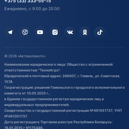
+375 (33) 333-55-15
персональных данных
Активный отдых и спорт
Лодочные моторные
Ежедневно, с 9:00 до 20:00
Доставка
Здоровье
Оплата
Для дома
Кредит и рассрочка
Дополнительные услуги
Гарантия и возврат
Оставить отзыв
Договор публичной оферты
© 2026 «Автовеломото»
Правила публикации отзывов о
Наименование юридического лица: Общество с ограниченной
товаре
ответственностью "ТехноАгро".
Обработка файлов cookie
Юридический и почтовый адрес: 246007, г. Гомель, ул. Советская,
Постановка транспорта на учет
157А
Госрегистрация: решения Гомельского городского исполнительного
Обновления в ЭПТС 2024
комитета от 10.05.2023 г.,
в Едином государственном регистре юридических лиц и
индивидуальных предпринимателей.
Свидетельство о государственной регистрации №491051737, УНП
№491051737.
Дата регистрации в Торговом реестре Республики Беларусь:
16.01.2015 г №175446.