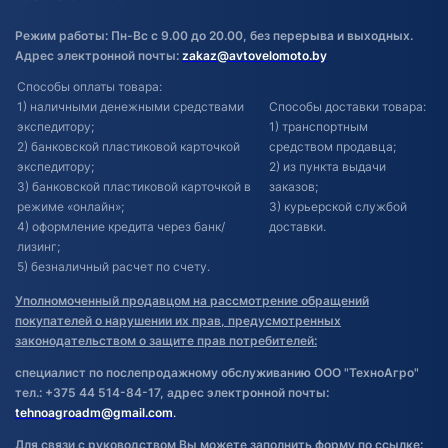
Режим работы: Пн-Вс с 9.00 до 20.00, без перерыва и выходных.
Адрес электронной почты:
zakaz@avtovelomoto.by
Способы оплаты товара:
1) наличными денежными средствами
Способы доставки товара:
экспедитору;
1) транспортным
2) банковской пластиковой карточкой
средством продавца;
экспедитору;
2) из пункта выдачи
3) банковской пластиковой карточкой в
заказов;
режиме «онлайн»;
3) курьерской службой
4) оформление кредита через банк/
доставки.
лизинг;
5) безналичный расчет по счету.
Уполномоченный продавцом на рассмотрение обращений
покупателей о нарушении их прав, предусмотренных
законодательством о защите прав потребителей:
специалист по послепродажному обслуживанию ООО "ТехноАгро"
тел.: +375 44 514-84-17, адрес электронной почты:
tehnoagroadm@gmail.com
.
Для связи с руководством Вы можете заполнить форму по ссылке: