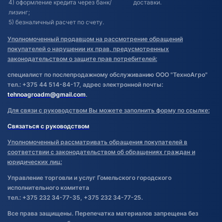
4) оформление кредита через банк/
доставки.
лизинг;
5) безналичный расчет по счету.
Уполномоченный продавцом на рассмотрение обращений
покупателей о нарушении их прав, предусмотренных
законодательством о защите прав потребителей:
специалист по послепродажному обслуживанию ООО "ТехноАгро"
тел.: +375 44 514-84-17, адрес электронной почты:
tehnoagroadm@gmail.com
.
Для связи с руководством Вы можете заполнить форму по ссылке:
Связаться с руководством
Уполномоченный рассматривать обращения покупателей в
соответствии с законодательством об обращениях граждан и
юридических лиц:
Управление торговли и услуг Гомельского городского
исполнительного комитета
тел.: +375 232 34-77-35, +375 232 34-77-25.
Все права защищены. Перепечатка материалов запрещена без