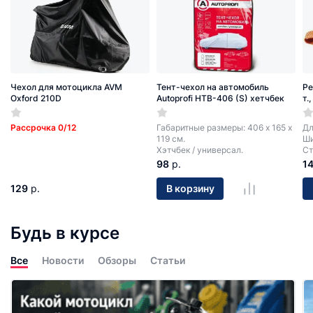
Чехол для мотоцикла AVM
Тент-чехол на автомобиль
Ре
Oxford 210D
Autoprofi HTB-406 (S) хетчбек
т.
Рассрочка 0/12
Габаритные размеры: 406 х 165 х
Дл
119 см.
Ши
Хэтчбек / универсал.
Ст
98
р.
1
129
р.
В корзину
Будь в курсе
Все
Новости
Обзоры
Статьи