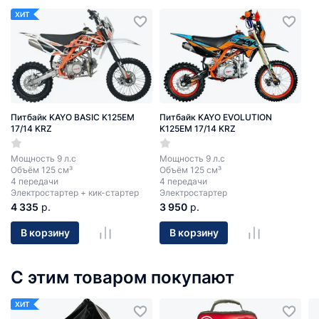
ХИТ
Питбайк KAYO BASIC K125EM
Питбайк KAYO EVOLUTION
17/14 KRZ
K125EM 17/14 KRZ
Мощность 9 л.с
Мощность 9 л.с
Объём 125 см³
Объём 125 см³
4 передачи
4 передачи
Электростартер + кик-стартер
Электростартер
4 335
р.
3 950
р.
В корзину
В корзину
С этим товаром покупают
ХИТ