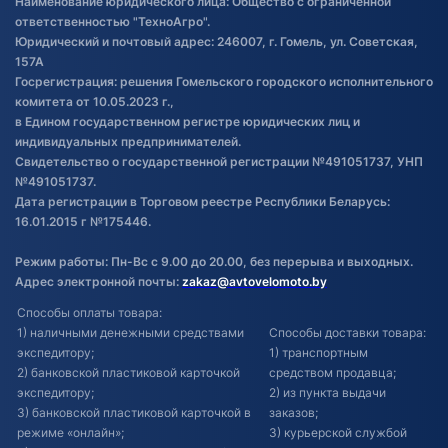
Наименование юридического лица: Общество с ограниченной
товаре
ответственностью "ТехноАгро".
Обработка файлов cookie
Юридический и почтовый адрес: 246007, г. Гомель, ул. Советская,
Постановка транспорта на учет
157А
Госрегистрация: решения Гомельского городского исполнительного
Обновления в ЭПТС 2024
комитета от 10.05.2023 г.,
в Едином государственном регистре юридических лиц и
индивидуальных предпринимателей.
Свидетельство о государственной регистрации №491051737, УНП
№491051737.
Дата регистрации в Торговом реестре Республики Беларусь:
16.01.2015 г №175446.
Режим работы: Пн-Вс с 9.00 до 20.00, без перерыва и выходных.
Адрес электронной почты:
zakaz@avtovelomoto.by
Способы оплаты товара:
1) наличными денежными средствами
Способы доставки товара:
экспедитору;
1) транспортным
2) банковской пластиковой карточкой
средством продавца;
экспедитору;
2) из пункта выдачи
3) банковской пластиковой карточкой в
заказов;
режиме «онлайн»;
3) курьерской службой