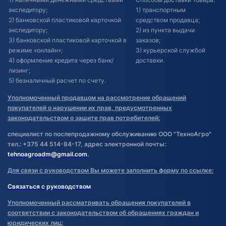
экспедитору;
1) транспортным
2) банковской пластиковой карточкой
средством продавца;
экспедитору;
2) из пункта выдачи
3) банковской пластиковой карточкой в
заказов;
режиме «онлайн»;
3) курьерской службой
4) оформление кредита через банк/
доставки.
лизинг;
5) безналичный расчет по счету.
Уполномоченный продавцом на рассмотрение обращений
покупателей о нарушении их прав, предусмотренных
законодательством о защите прав потребителей:
специалист по послепродажному обслуживанию ООО "ТехноАгро"
тел.: +375 44 514-84-17, адрес электронной почты:
tehnoagroadm@gmail.com
.
Для связи с руководством Вы можете заполнить форму по ссылке:
Связаться с руководством
Уполномоченный рассматривать обращения покупателей в
соответствии с законодательством об обращениях граждан и
юридических лиц: