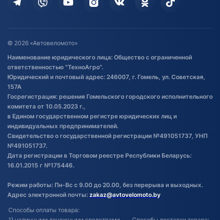
Дополнительные услуги
Гарантия и возврат
Оставить отзыв
Договор публичной оферты
© 2026 «Автовеломото»
Правила публикации отзывов о
Наименование юридического лица: Общество с ограниченной
товаре
ответственностью "ТехноАгро".
Обработка файлов cookie
Юридический и почтовый адрес: 246007, г. Гомель, ул. Советская,
Постановка транспорта на учет
157А
Госрегистрация: решения Гомельского городского исполнительного
Обновления в ЭПТС 2024
комитета от 10.05.2023 г.,
в Едином государственном регистре юридических лиц и
индивидуальных предпринимателей.
Свидетельство о государственной регистрации №491051737, УНП
№491051737.
Дата регистрации в Торговом реестре Республики Беларусь:
16.01.2015 г №175446.
Режим работы: Пн-Вс с 9.00 до 20.00, без перерыва и выходных.
Адрес электронной почты:
zakaz@avtovelomoto.by
Способы оплаты товара:
1) наличными денежными средствами
Способы доставки товара: