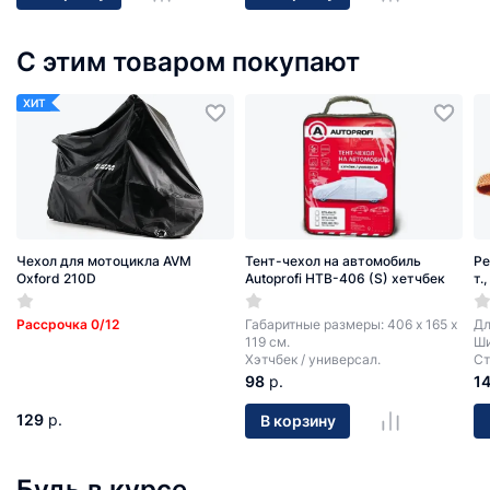
С этим товаром покупают
ХИТ
Чехол для мотоцикла AVM
Тент-чехол на автомобиль
Ре
Oxford 210D
Autoprofi HTB-406 (S) хетчбек
т.
Рассрочка 0/12
Габаритные размеры: 406 х 165 х
Дл
119 см.
Ши
Хэтчбек / универсал.
Ст
98
р.
1
129
р.
В корзину
Будь в курсе