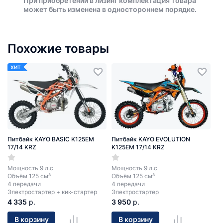
При приобретении в лизинг комплектация товара
может быть изменена в одностороннем порядке.
Похожие товары
ХИТ
Питбайк KAYO BASIC K125EM
Питбайк KAYO EVOLUTION
17/14 KRZ
K125EM 17/14 KRZ
Мощность 9 л.с
Мощность 9 л.с
Объём 125 см³
Объём 125 см³
4 передачи
4 передачи
Электростартер + кик-стартер
Электростартер
4 335
р.
3 950
р.
В корзину
В корзину